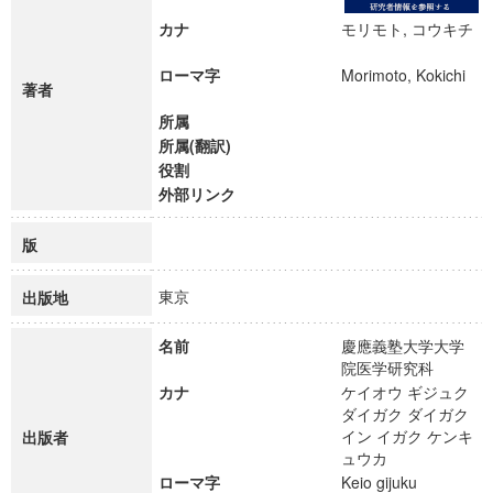
カナ
モリモト, コウキチ
ローマ字
Morimoto, Kokichi
著者
所属
所属(翻訳)
役割
外部リンク
版
東京
出版地
名前
慶應義塾大学大学
院医学研究科
カナ
ケイオウ ギジュク
ダイガク ダイガク
イン イガク ケンキ
出版者
ュウカ
ローマ字
Keio gijuku