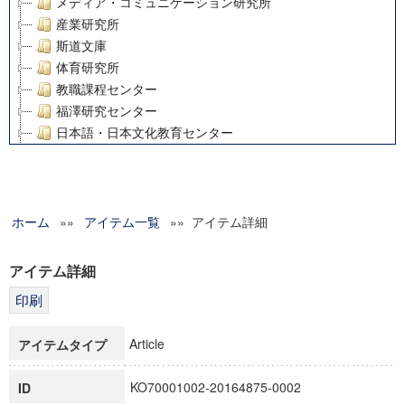
メディア・コミュニケーション研究所
産業研究所
斯道文庫
体育研究所
教職課程センター
福澤研究センター
日本語・日本文化教育センター
アート・センター
外国語教育研究センター
デジタルメディア・コンテンツ統合研究センター
ホーム
»»
グローバルリサーチインスティテュート
アイテム一覧
»» アイテム詳細
塾内助成報告書
科学研究費補助金研究成果報告書
アイテム詳細
21世紀COEプログラム
慶應義塾大学グローバルCOEプログラム市民社会ガバナンス
慶應義塾大学グローバルCOEプログラム論理と感性の先端的
Article
アイテムタイプ
博士課程教育リーディングプログラム「超成熟社会発展のサ
学術雑誌掲載論文等(8)
KO70001002-20164875-0002
ID
その他