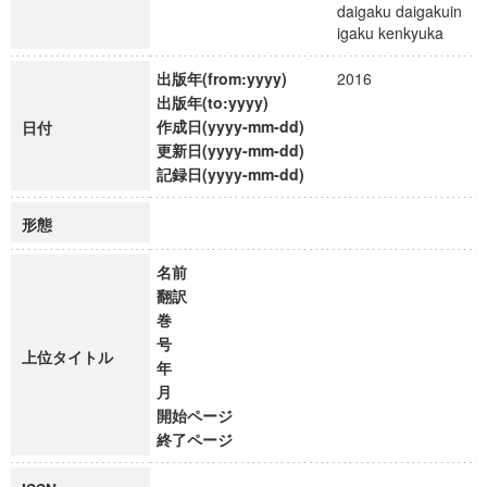
daigaku daigakuin
igaku kenkyuka
出版年(from:yyyy)
2016
出版年(to:yyyy)
作成日(yyyy-mm-dd)
日付
更新日(yyyy-mm-dd)
記録日(yyyy-mm-dd)
形態
名前
翻訳
巻
号
上位タイトル
年
月
開始ページ
終了ページ