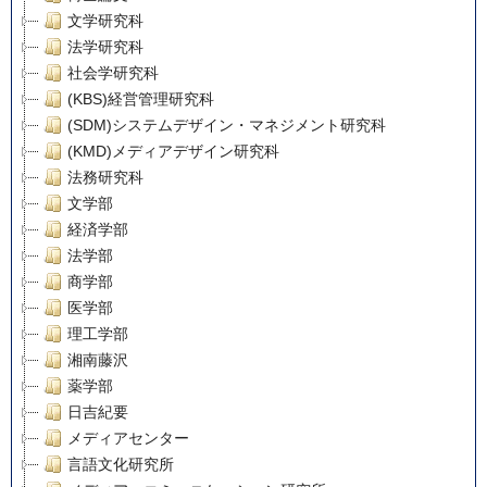
文学研究科
法学研究科
社会学研究科
(KBS)経営管理研究科
(SDM)システムデザイン・マネジメント研究科
(KMD)メディアデザイン研究科
法務研究科
文学部
経済学部
法学部
商学部
医学部
理工学部
湘南藤沢
薬学部
日吉紀要
メディアセンター
言語文化研究所