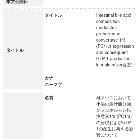
本文公開日
タイトル
Intestinal bile acid
composition
modulates
prohormone
convertase 1/3
(PC1/3) expression
タイトル
and consequent
GLP-1 production
in male mice(要旨)
カナ
ローマ字
名前
雄マウスにおいて
小腸の胆汁酸分画
がプロホルモン転
換酵素1/3 (PC1/3)
の発現およびGLP-
1の産生に与える影
響について