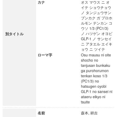
カナ
オス マウス ニ オ
イテ ショウチョウ
ノ タンジュウサン
ブンカク ガ プロホ
ルモン テンカン コ
ウソ 1/3 (PC1/3)
ノ ハツゲン オヨビ
別タイトル
GLP-1 ノ サンセイ
ニ アタエル エイキ
ョウ ニ ツイテ
ローマ字
Osu mausu ni oite
shocho no
tanjusan bunkaku
ga purohorumon
tenkan koso 1/3
(PC1/3) no
hatsugen oyobi
GLP-1 no sansei ni
ataeru eikyo ni
tsuite
名前
森本, 耕吉