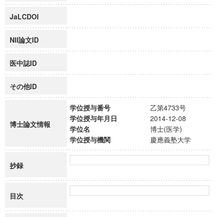
JaLCDOI
NII論文ID
医中誌ID
その他ID
学位授与番号
乙第4733号
学位授与年月日
2014-12-08
博士論文情報
学位名
博士(医学)
学位授与機関
慶應義塾大学
抄録
目次