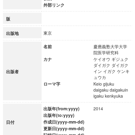
外部リンク
版
東京
出版地
名前
慶應義塾大学大学
院医学研究科
カナ
ケイオウ ギジュク
ダイガク ダイガク
イン イガク ケンキ
出版者
ュウカ
ローマ字
Keio gijuku
daigaku daigakuin
igaku kenkyuka
出版年(from:yyyy)
2014
出版年(to:yyyy)
作成日(yyyy-mm-dd)
日付
更新日(yyyy-mm-dd)