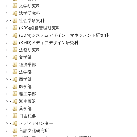
文学研究科
法学研究科
社会学研究科
(KBS)経営管理研究科
(SDM)システムデザイン・マネジメント研究科
(KMD)メディアデザイン研究科
法務研究科
文学部
経済学部
法学部
商学部
医学部
理工学部
湘南藤沢
薬学部
日吉紀要
メディアセンター
言語文化研究所