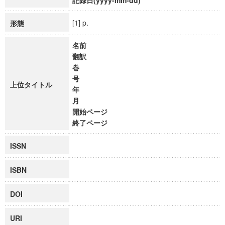
記録日(yyyy-mm-dd)
[1] p.
形態
名前
翻訳
巻
号
上位タイトル
年
月
開始ページ
終了ページ
ISSN
ISBN
DOI
URI