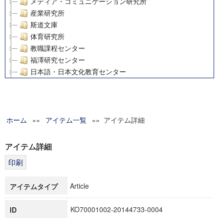
メディア・コミュニケーション研究所
産業研究所
斯道文庫
体育研究所
教職課程センター
福澤研究センター
日本語・日本文化教育センター
アート・センター
外国語教育研究センター
デジタルメディア・コンテンツ統合研究センター
ホーム
»»
グローバルリサーチインスティテュート
アイテム一覧
»» アイテム詳細
塾内助成報告書
科学研究費補助金研究成果報告書
アイテム詳細
21世紀COEプログラム
慶應義塾大学グローバルCOEプログラム市民社会ガバナンス
慶應義塾大学グローバルCOEプログラム論理と感性の先端的
Article
アイテムタイプ
博士課程教育リーディングプログラム「超成熟社会発展のサ
学術雑誌掲載論文等(8)
KO70001002-20144733-0004
ID
その他