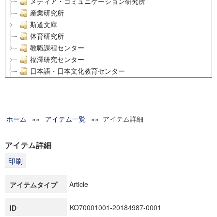
メディア・コミュニケーション研究所
産業研究所
斯道文庫
体育研究所
教職課程センター
福澤研究センター
日本語・日本文化教育センター
アート・センター
外国語教育研究センター
デジタルメディア・コンテンツ統合研究センター
ホーム
»»
グローバルリサーチインスティテュート
アイテム一覧
»» アイテム詳細
塾内助成報告書
科学研究費補助金研究成果報告書
アイテム詳細
21世紀COEプログラム
慶應義塾大学グローバルCOEプログラム市民社会ガバナンス
慶應義塾大学グローバルCOEプログラム論理と感性の先端的
Article
アイテムタイプ
博士課程教育リーディングプログラム「超成熟社会発展のサ
学術雑誌掲載論文等(8)
KO70001001-20184987-0001
ID
その他