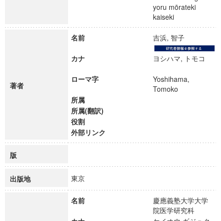
yoru mōrateki
kaiseki
名前
吉浜, 智子
カナ
ヨシハマ, トモコ
ローマ字
Yoshihama,
著者
Tomoko
所属
所属(翻訳)
役割
外部リンク
版
東京
出版地
名前
慶應義塾大学大学
院医学研究科