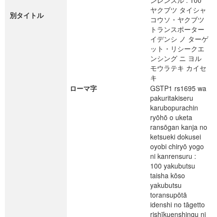
ンレンスル : 100
ヤクブツ タイシャ
別タイトル
コウソ・ヤクブツ
トランスポーター
イデンシ ノ ターゲ
ット・リシークエ
ンシング ニ ヨル
モウラテキ カイセ
キ
ローマ字
GSTP1 rs1695 wa
pakuritakiseru
karubopurachin
ryōhō o uketa
ransōgan kanja no
ketsueki dokusei
oyobi chiryō yogo
ni kanrensuru :
100 yakubutsu
taisha kōso
yakubutsu
toransupōtā
idenshi no tāgetto
rishīkuenshingu ni