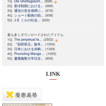
1位
Die Ghettogeschi...
(828)
2位
新冷戦期における...
(689)
3位
通信の安全保障に...
(676)
4位
ショート動画の効...
(658)
5位
J.S. ミルの社会...
(620)
最も多くダウンロードされたアイテム
1位
The perpetual fa...
(2552)
2位
『韻府群玉』版本...
(1534)
3位
日本における赤痢...
(1329)
4位
Promoting Manga ...
(1053)
5位
慶應義塾大学日吉...
(859)
LINK