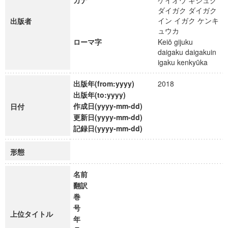
カナ
ケイオウ ギジュク
ダイガク ダイガク
イン イガク ケンキ
出版者
ュウカ
ローマ字
Keiō gijuku
daigaku daigakuin
igaku kenkyūka
出版年(from:yyyy)
2018
出版年(to:yyyy)
作成日(yyyy-mm-dd)
日付
更新日(yyyy-mm-dd)
記録日(yyyy-mm-dd)
形態
名前
翻訳
巻
号
上位タイトル
年