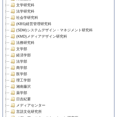
文学研究科
法学研究科
社会学研究科
(KBS)経営管理研究科
(SDM)システムデザイン・マネジメント研究科
(KMD)メディアデザイン研究科
法務研究科
文学部
経済学部
法学部
商学部
医学部
理工学部
湘南藤沢
薬学部
日吉紀要
メディアセンター
言語文化研究所