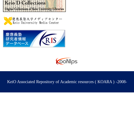
KeiO Associated Repository of Academic resources ( KOARA ) -2008-