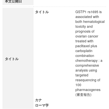
本文公開日
タイトル
GSTP1 rs1695 is
associated with
both hematological
toxicity and
prognosis of
ovarian cancer
treated with
paclitaxel plus
carboplatin
combination
タイトル
chemotherapy : a
comprehensive
analysis using
targeted
resequencing of
100
pharmacogenes
(審査報告)
カナ
ローマ字