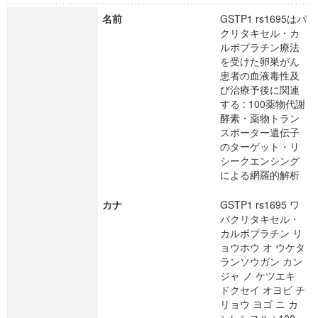
名前
GSTP1 rs1695はパ
クリタキセル・カ
ルボプラチン療法
を受けた卵巣がん
患者の血液毒性及
び治療予後に関連
する : 100薬物代謝
酵素・薬物トラン
スポーター遺伝子
のターゲット・リ
シークエンシング
による網羅的解析
カナ
GSTP1 rs1695 ワ
パクリタキセル・
カルボプラチン リ
ョウホウ オ ウケタ
ランソウガン カン
ジャ ノ ケツエキ
ドクセイ オヨビ チ
リョウ ヨゴ ニ カ