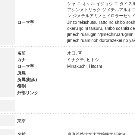
シャ ニ オケル イジョウ ニ タイスル
アシンメトリック ジメチルアルギ
ン ジメチルアミノヒドロラーゼケ
ローマ字
Jinzō tekishutsu ratto no shibō soshi
okeru ijō ni taisuru, shibō soshiki 
jimechiruaruginin/jimechiruaruginin
jimechiruaminohidororāzekei no 
名前
水口, 斉
カナ
ミナクチ, ヒトシ
ローマ字
Minakuchi, Hitoshi
所属
所属(翻訳)
役割
外部リンク
ンス教育研究センター
端的教育研究拠点
のサイエンス」
東京
名前
慶應義塾大学大学院医学研究科