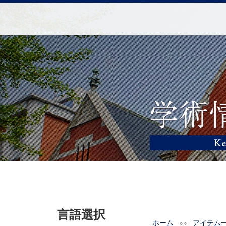
言語選択
ホーム
»»
アイテム