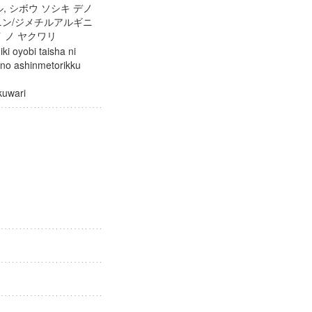
, シボウ ソシキ デノ
ニン/ジメチルアルギニ
イ ノ ヤクワリ
ki oyobi taisha ni
deno ashinmetorikku
yakuwari