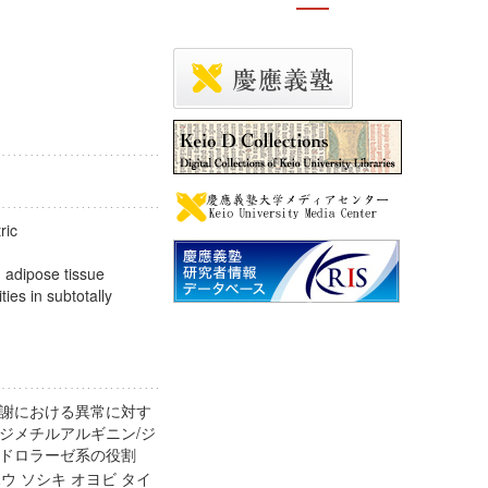
ric
 adipose tissue
ies in subtotally
謝における異常に対す
ジメチルアルギニン/ジ
ヒドロラーゼ系の役割
ウ ソシキ オヨビ タイ