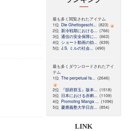
最も多く閲覧されたアイテム
1位
Die Ghettogeschi...
(823)
2位
新冷戦期における...
(766)
3位
通信の安全保障に...
(663)
4位
ショート動画の効...
(639)
5位
J.S. ミルの社会...
(490)
最も多くダウンロードされたアイ
テム
1位
The perpetual fa...
(2646)
2位
『韻府群玉』版本...
(1518)
3位
日本における赤痢...
(1109)
4位
Promoting Manga ...
(1096)
5位
慶應義塾大学日吉...
(854)
LINK