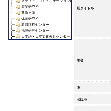
メディア・コミュニケーション研究所
産業研究所
別タイトル
斯道文庫
体育研究所
教職課程センター
福澤研究センター
日本語・日本文化教育センター
アート・センター
外国語教育研究センター
デジタルメディア・コンテンツ統合研究センター
著者
グローバルリサーチインスティテュート
塾内助成報告書
科学研究費補助金研究成果報告書
21世紀COEプログラム
慶應義塾大学グローバルCOEプログラム市民社会ガバナ
版
慶應義塾大学グローバルCOEプログラム論理と感性の先
博士課程教育リーディングプログラム「超成熟社会発展
出版地
学術雑誌掲載論文等(8)
その他