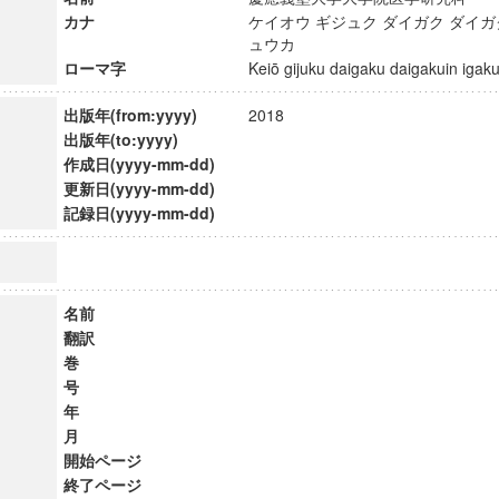
カナ
ケイオウ ギジュク ダイガク ダイガ
ュウカ
ローマ字
Keiō gijuku daigaku daigakuin ig
出版年(from:yyyy)
2018
出版年(to:yyyy)
作成日(yyyy-mm-dd)
更新日(yyyy-mm-dd)
記録日(yyyy-mm-dd)
名前
翻訳
巻
号
年
月
開始ページ
終了ページ