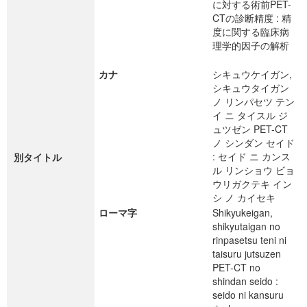
に対する術前PET-
CTの診断精度 : 精
度に関する臨床病
理学的因子の解析
カナ
シキュウケイガン,
シキュウタイガン
ノ リンパセツ テン
イ ニ タイスル ジ
ュツゼン PET-CT
ノ シンダン セイド
: セイド ニ カンス
別タイトル
ル リンショウ ビョ
ウリガクテキ イン
シ ノ カイセキ
ローマ字
Shikyukeigan,
shikyutaigan no
rinpasetsu teni ni
taisuru jutsuzen
PET-CT no
shindan seido :
seido ni kansuru