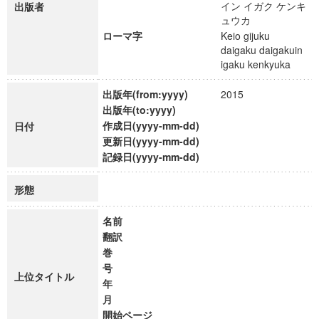
イン イガク ケンキ
出版者
ュウカ
ローマ字
Keio gijuku
daigaku daigakuin
igaku kenkyuka
出版年(from:yyyy)
2015
出版年(to:yyyy)
作成日(yyyy-mm-dd)
日付
更新日(yyyy-mm-dd)
記録日(yyyy-mm-dd)
形態
名前
翻訳
巻
号
上位タイトル
年
月
開始ページ