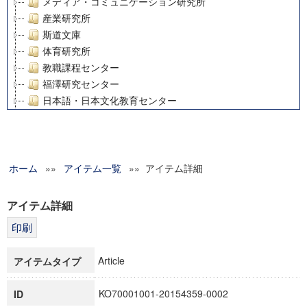
メディア・コミュニケーション研究所
産業研究所
斯道文庫
体育研究所
教職課程センター
福澤研究センター
日本語・日本文化教育センター
アート・センター
外国語教育研究センター
デジタルメディア・コンテンツ統合研究センター
ホーム
»»
グローバルリサーチインスティテュート
アイテム一覧
»» アイテム詳細
塾内助成報告書
科学研究費補助金研究成果報告書
アイテム詳細
21世紀COEプログラム
慶應義塾大学グローバルCOEプログラム市民社会ガバナンス
慶應義塾大学グローバルCOEプログラム論理と感性の先端的
Article
アイテムタイプ
博士課程教育リーディングプログラム「超成熟社会発展のサ
学術雑誌掲載論文等(8)
KO70001001-20154359-0002
ID
その他