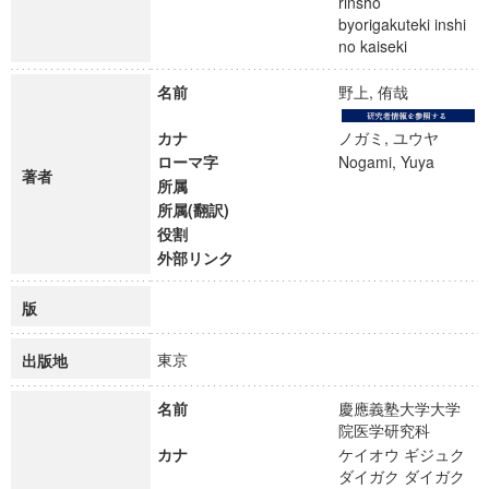
rinsho
byorigakuteki inshi
no kaiseki
名前
野上, 侑哉
カナ
ノガミ, ユウヤ
ローマ字
Nogami, Yuya
著者
所属
所属(翻訳)
役割
外部リンク
版
東京
出版地
名前
慶應義塾大学大学
院医学研究科
カナ
ケイオウ ギジュク
ダイガク ダイガク