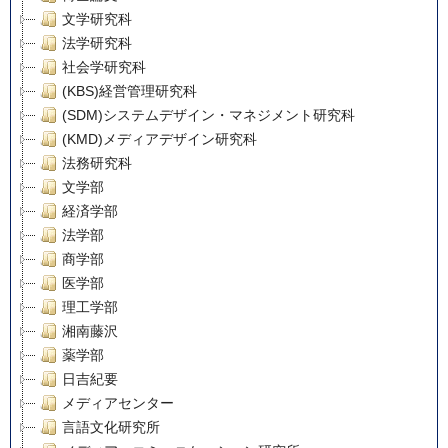
文学研究科
法学研究科
社会学研究科
(KBS)経営管理研究科
(SDM)システムデザイン・マネジメント研究科
(KMD)メディアデザイン研究科
法務研究科
文学部
経済学部
法学部
商学部
医学部
理工学部
湘南藤沢
薬学部
日吉紀要
メディアセンター
言語文化研究所