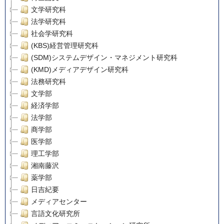
文学研究科
法学研究科
社会学研究科
(KBS)経営管理研究科
(SDM)システムデザイン・マネジメント研究科
(KMD)メディアデザイン研究科
法務研究科
文学部
経済学部
法学部
商学部
医学部
理工学部
湘南藤沢
薬学部
日吉紀要
メディアセンター
言語文化研究所