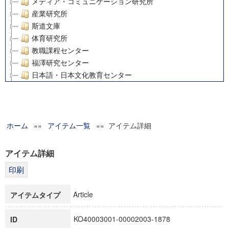
メディア・コミュニケーション研究所
産業研究所
斯道文庫
体育研究所
教職課程センター
福澤研究センター
日本語・日本文化教育センター
アート・センター
外国語教育研究センター
デジタルメディア・コンテンツ統合研究センター
ホーム
»»
グローバルリサーチインスティテュート
アイテム一覧
»» アイテム詳細
塾内助成報告書
科学研究費補助金研究成果報告書
アイテム詳細
21世紀COEプログラム
慶應義塾大学グローバルCOEプログラム市民社会ガバナンス
慶應義塾大学グローバルCOEプログラム論理と感性の先端的
Article
アイテムタイプ
博士課程教育リーディングプログラム「超成熟社会発展のサ
学術雑誌掲載論文等(8)
KO40003001-00002003-1878
ID
その他