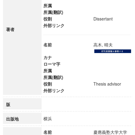
所属
所属(翻訳)
役割
Dissertant
外部リンク
著者
名前
高木, 晴夫
カナ
ローマ字
所属
所属(翻訳)
役割
Thesis advisor
外部リンク
版
横浜
出版地
名前
慶應義塾大学大学