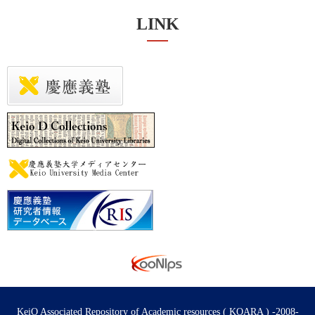
LINK
KeiO Associated Repository of Academic resources ( KOARA ) -2008-