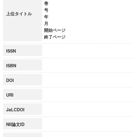
巻
号
上位タイトル
年
月
開始ページ
終了ページ
ISSN
ISBN
DOI
URI
JaLCDOI
NII論文ID