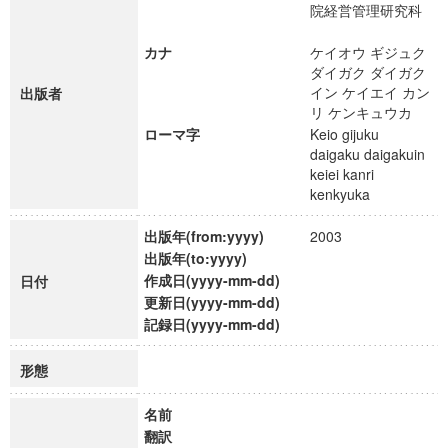
院経営管理研究科
カナ
ケイオウ ギジュク
ダイガク ダイガク
イン ケイエイ カン
出版者
リ ケンキュウカ
ローマ字
Keio gijuku
daigaku daigakuin
keiei kanri
kenkyuka
出版年(from:yyyy)
2003
出版年(to:yyyy)
作成日(yyyy-mm-dd)
日付
更新日(yyyy-mm-dd)
記録日(yyyy-mm-dd)
形態
名前
翻訳