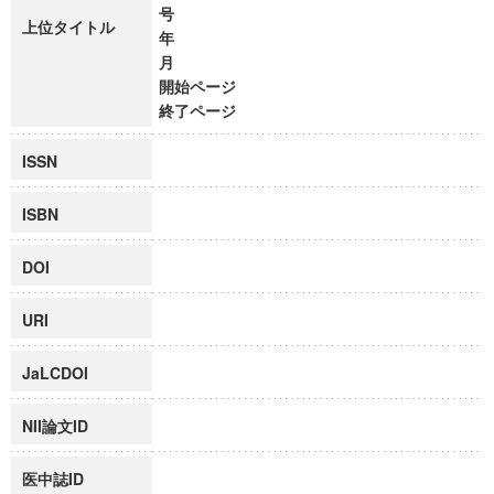
号
上位タイトル
年
月
開始ページ
終了ページ
ISSN
ISBN
DOI
URI
JaLCDOI
NII論文ID
医中誌ID