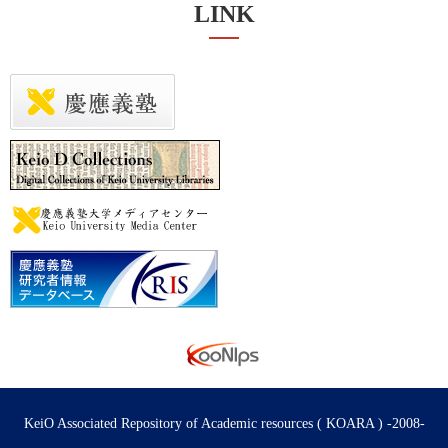
LINK
KeiO Associated Repository of Academic resources ( KOARA ) -2008-