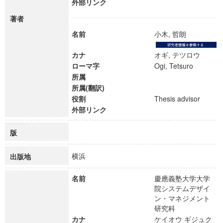
外部リンク
著者
名前
小木, 哲朗
カナ
オギ, テツロウ
ローマ字
Ogi, Tetsuro
所属
所属(翻訳)
役割
Thesis advisor
外部リンク
版
横浜
出版地
名前
慶應義塾大学大学
院システムデザイ
ン・マネジメント
研究科
カナ
ケイオウ ギジュク