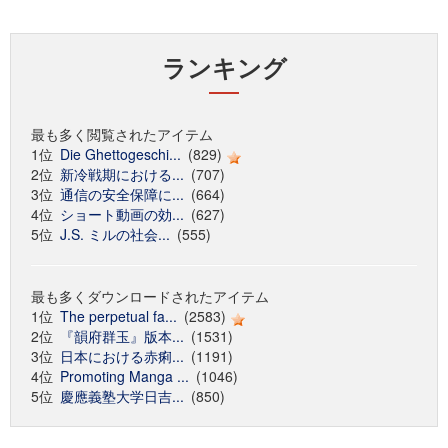
ランキング
最も多く閲覧されたアイテム
1位
Die Ghettogeschi...
(829)
2位
新冷戦期における...
(707)
3位
通信の安全保障に...
(664)
4位
ショート動画の効...
(627)
5位
J.S. ミルの社会...
(555)
最も多くダウンロードされたアイテム
1位
The perpetual fa...
(2583)
2位
『韻府群玉』版本...
(1531)
3位
日本における赤痢...
(1191)
4位
Promoting Manga ...
(1046)
5位
慶應義塾大学日吉...
(850)