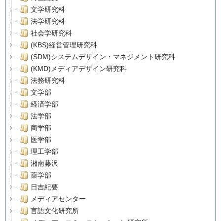
文学研究科
法学研究科
社会学研究科
(KBS)経営管理研究科
(SDM)システムデザイン・マネジメント研究科
(KMD)メディアデザイン研究科
法務研究科
文学部
経済学部
法学部
商学部
医学部
理工学部
湘南藤沢
薬学部
日吉紀要
メディアセンター
言語文化研究所