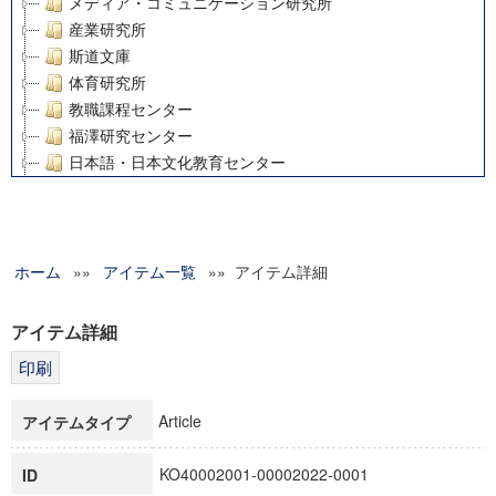
メディア・コミュニケーション研究所
産業研究所
斯道文庫
体育研究所
教職課程センター
福澤研究センター
日本語・日本文化教育センター
アート・センター
外国語教育研究センター
デジタルメディア・コンテンツ統合研究センター
ホーム
»»
グローバルリサーチインスティテュート
アイテム一覧
»» アイテム詳細
塾内助成報告書
科学研究費補助金研究成果報告書
アイテム詳細
21世紀COEプログラム
慶應義塾大学グローバルCOEプログラム市民社会ガバナンス
慶應義塾大学グローバルCOEプログラム論理と感性の先端的
Article
アイテムタイプ
博士課程教育リーディングプログラム「超成熟社会発展のサ
学術雑誌掲載論文等(8)
KO40002001-00002022-0001
ID
その他