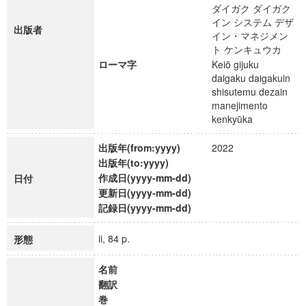
ダイガク ダイガク
イン システム デザ
出版者
イン・マネジメン
ト ケンキュウカ
ローマ字
Keiō gijuku
daigaku daigakuin
shisutemu dezain
manejimento
kenkyūka
出版年(from:yyyy)
2022
出版年(to:yyyy)
作成日(yyyy-mm-dd)
日付
更新日(yyyy-mm-dd)
記録日(yyyy-mm-dd)
ii, 84 p.
形態
名前
翻訳
巻