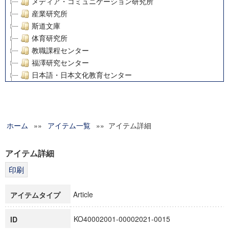
メディア・コミュニケーション研究所
産業研究所
斯道文庫
体育研究所
教職課程センター
福澤研究センター
日本語・日本文化教育センター
アート・センター
外国語教育研究センター
デジタルメディア・コンテンツ統合研究センター
ホーム
»»
グローバルリサーチインスティテュート
アイテム一覧
»» アイテム詳細
塾内助成報告書
科学研究費補助金研究成果報告書
アイテム詳細
21世紀COEプログラム
慶應義塾大学グローバルCOEプログラム市民社会ガバナンス
慶應義塾大学グローバルCOEプログラム論理と感性の先端的
Article
アイテムタイプ
博士課程教育リーディングプログラム「超成熟社会発展のサ
学術雑誌掲載論文等(8)
KO40002001-00002021-0015
ID
その他