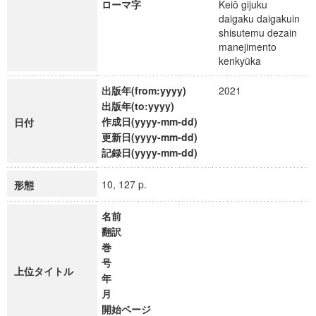
ローマ字
Keiō gijuku
daigaku daigakuin
shisutemu dezain
manejimento
kenkyūka
出版年(from:yyyy)
2021
出版年(to:yyyy)
作成日(yyyy-mm-dd)
日付
更新日(yyyy-mm-dd)
記録日(yyyy-mm-dd)
10, 127 p.
形態
名前
翻訳
巻
号
上位タイトル
年
月
開始ページ