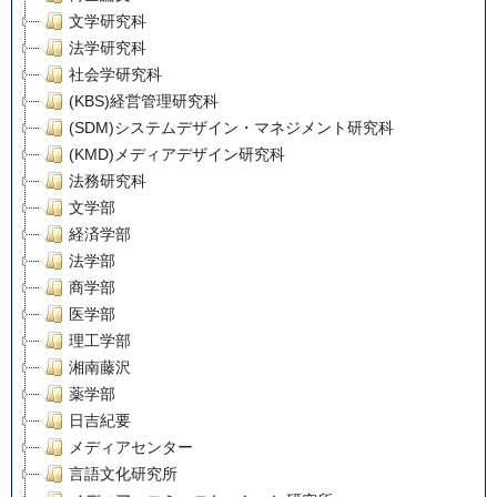
文学研究科
法学研究科
社会学研究科
(KBS)経営管理研究科
(SDM)システムデザイン・マネジメント研究科
(KMD)メディアデザイン研究科
法務研究科
文学部
経済学部
法学部
商学部
医学部
理工学部
湘南藤沢
薬学部
日吉紀要
メディアセンター
言語文化研究所