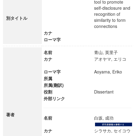
tool to promote
self-disclosure and
recognition of
別タイトル
similarity to form
connections
カナ
ローマ字
名前
青山, 英里子
カナ
アオヤマ, エリコ
ローマ字
Aoyama, Eriko
所属
所属(翻訳)
役割
Dissertant
外部リンク
著者
名前
白坂, 成功
カナ
シラサカ, セイコウ