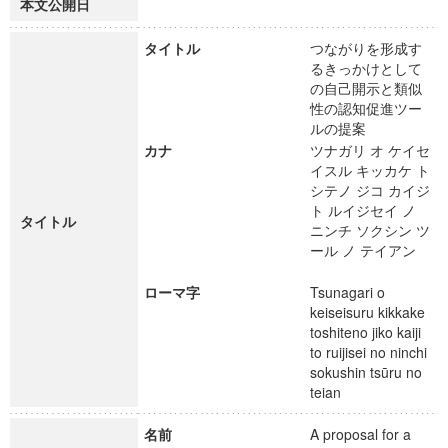
本文公開日
タイトル
つながりを形成す
るきっかけとして
の自己開示と類似
性の認知促進ツー
ルの提案
カナ
ツナガリ オ ケイセ
イスル キッカケ ト
シテノ ジコ カイジ
ト ルイジセイ ノ
タイトル
ニンチ ソクシン ツ
ール ノ テイアン
ローマ字
Tsunagari o
keiseisuru kikkake
toshiteno jiko kaiji
to ruijisei no ninchi
sokushin tsūru no
teian
名前
A proposal for a