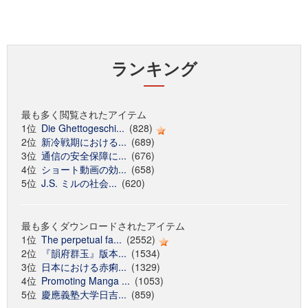
ランキング
最も多く閲覧されたアイテム
1位
Die Ghettogeschi...
(828)
2位
新冷戦期における...
(689)
3位
通信の安全保障に...
(676)
4位
ショート動画の効...
(658)
5位
J.S. ミルの社会...
(620)
最も多くダウンロードされたアイテム
1位
The perpetual fa...
(2552)
2位
『韻府群玉』版本...
(1534)
3位
日本における赤痢...
(1329)
4位
Promoting Manga ...
(1053)
5位
慶應義塾大学日吉...
(859)