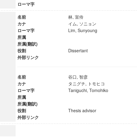
ローマ字
名前
林, 宣伶
カナ
イム, ソニョン
ローマ字
Lim, Sunyoung
所属
所属(翻訳)
役割
Dissertant
外部リンク
名前
谷口, 智彦
カナ
タニグチ, トモヒコ
ローマ字
Taniguchi, Tomohiko
所属
所属(翻訳)
ンス教育研究センター
役割
Thesis advisor
端的教育研究拠点
外部リンク
のサイエンス」