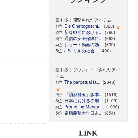
最も多く閲覧されたアイテム
1位
Die Ghettogeschi...
(823)
2位
新冷戦期における...
(766)
3位
通信の安全保障に...
(663)
4位
ショート動画の効...
(639)
5位
J.S. ミルの社会...
(490)
最も多くダウンロードされたアイ
テム
1位
The perpetual fa...
(2646)
2位
『韻府群玉』版本...
(1518)
3位
日本における赤痢...
(1109)
4位
Promoting Manga ...
(1096)
5位
慶應義塾大学日吉...
(854)
LINK