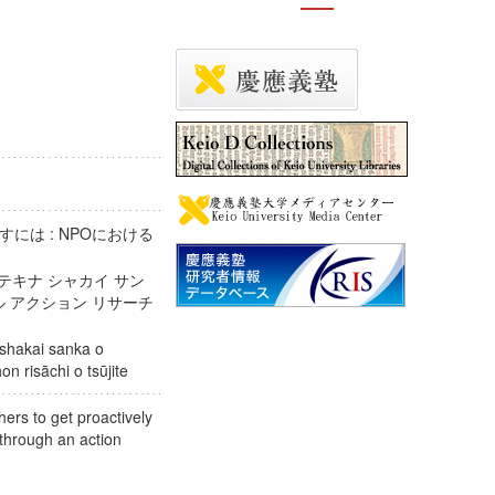
には : NPOにおける
テキナ シャカイ サン
ケル アクション リサーチ
 shakai sanka o
on risāchi o tsūjite
ers to get proactively
 through an action