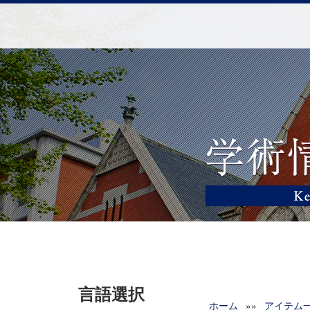
言語選択
ホーム
»»
アイテム