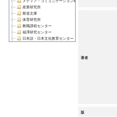
メディア・コミュニケーション研究所
産業研究所
斯道文庫
体育研究所
教職課程センター
福澤研究センター
日本語・日本文化教育センター
アート・センター
外国語教育研究センター
著者
デジタルメディア・コンテンツ統合研究センター
グローバルリサーチインスティテュート
塾内助成報告書
科学研究費補助金研究成果報告書
21世紀COEプログラム
慶應義塾大学グローバルCOEプログラム市民社会ガバナ
慶應義塾大学グローバルCOEプログラム論理と感性の先
博士課程教育リーディングプログラム「超成熟社会発展
学術雑誌掲載論文等(8)
版
その他