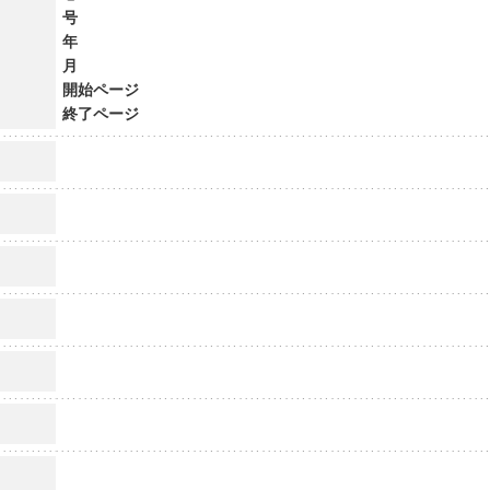
号
年
月
開始ページ
終了ページ