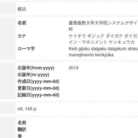
横浜
名前
慶應義塾大学大学院システムデザイ
科
カナ
ケイオウ ギジュク ダイガク ダイガ
イン・マネジメント ケンキュウ
ローマ字
Keiō gijuku daigaku daigakuin shis
manejimento kenkyūka
出版年(from:yyyy)
2019
出版年(to:yyyy)
作成日(yyyy-mm-dd)
更新日(yyyy-mm-dd)
記録日(yyyy-mm-dd)
viii, 145 p.
名前
翻訳
巻