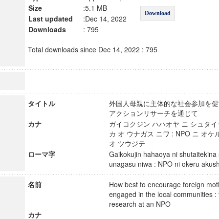
Size
:5.1 MB
Download
Last updated
:Dec 14, 2022
Downloads
: 795
Total downloads since Dec 14, 2022 : 795
タイトル
外国人母親に主体的な社会参加を促す
アクションリサーチを通じて
カナ
ガイコクジン ハハオヤ ニ シュタイ
カ オ ウナガス ニワ : NPO ニ オ
オ ツウジテ
ローマ字
Gaikokujin hahaoya ni shutaitekina
unagasu niwa : NPO ni okeru akush
名前
How best to encourage foreign moth
engaged in the local communities :
research at an NPO
カナ