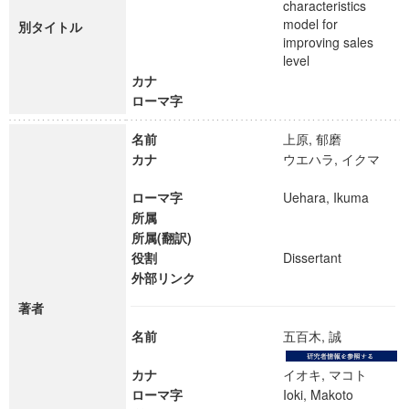
characteristics
model for
別タイトル
improving sales
level
カナ
ローマ字
名前
上原, 郁磨
カナ
ウエハラ, イクマ
ローマ字
Uehara, Ikuma
所属
所属(翻訳)
役割
Dissertant
外部リンク
著者
名前
五百木, 誠
カナ
イオキ, マコト
ローマ字
Ioki, Makoto