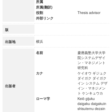
所属
所属(翻訳)
役割
Thesis advisor
外部リンク
版
横浜
出版地
名前
慶應義塾大学大学
院システムデザイ
ン・マネジメント
研究科
カナ
ケイオウ ギジュク
ダイガク ダイガク
イン システム デザ
出版者
イン・マネジメン
ト ケンキュウカ
ローマ字
Keiō gijuku
daigaku daigakuin
shisutemu dezain