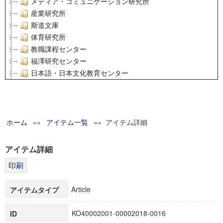
メディア・コミュニケーション研究所
産業研究所
斯道文庫
体育研究所
教職課程センター
福澤研究センター
日本語・日本文化教育センター
アート・センター
外国語教育研究センター
デジタルメディア・コンテンツ統合研究センター
ホーム
»»
グローバルリサーチインスティテュート
アイテム一覧
»» アイテム詳細
塾内助成報告書
科学研究費補助金研究成果報告書
アイテム詳細
21世紀COEプログラム
慶應義塾大学グローバルCOEプログラム市民社会ガバナンス
慶應義塾大学グローバルCOEプログラム論理と感性の先端的
Article
アイテムタイプ
博士課程教育リーディングプログラム「超成熟社会発展のサ
学術雑誌掲載論文等(8)
KO40002001-00002018-0016
ID
その他