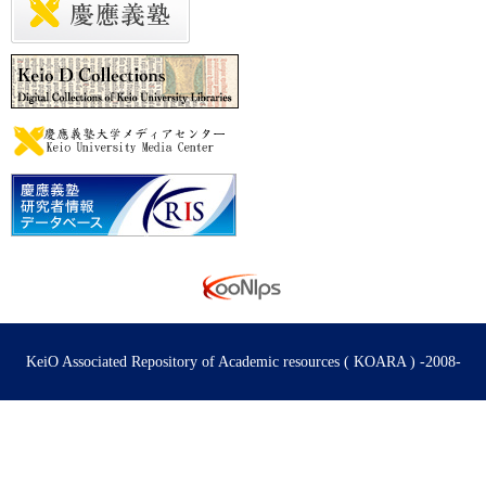
KeiO Associated Repository of Academic resources ( KOARA ) -2008-