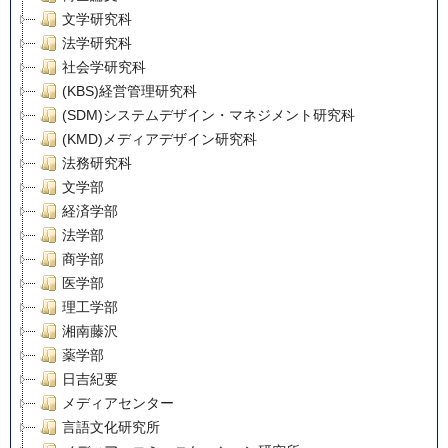
文学研究科
法学研究科
社会学研究科
(KBS)経営管理研究科
(SDM)システムデザイン・マネジメント研究科
(KMD)メディアデザイン研究科
法務研究科
文学部
経済学部
法学部
商学部
医学部
理工学部
湘南藤沢
薬学部
日吉紀要
メディアセンター
言語文化研究所