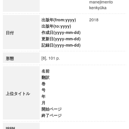
manejimento
kenkyūka
出版年(from:yyyy)
2018
出版年(to:yyyy)
作成日(yyyy-mm-dd)
日付
更新日(yyyy-mm-dd)
記録日(yyyy-mm-dd)
[8], 101 p.
形態
名前
翻訳
巻
号
上位タイトル
年
月
開始ページ
終了ページ
ISSN