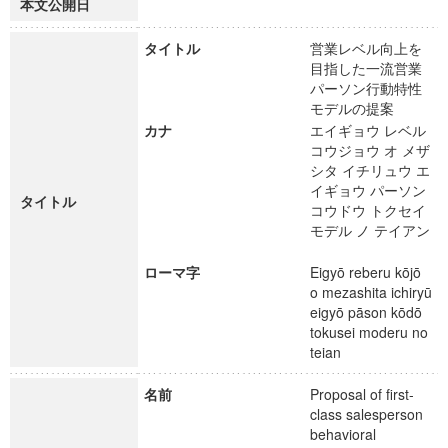
本文公開日
タイトル
営業レベル向上を
目指した一流営業
パーソン行動特性
モデルの提案
カナ
エイギョウ レベル
コウジョウ オ メザ
シタ イチリュウ エ
イギョウ パーソン
タイトル
コウドウ トクセイ
モデル ノ テイアン
ローマ字
Eigyō reberu kōjō
o mezashita ichiryū
eigyō pāson kōdō
tokusei moderu no
teian
名前
Proposal of first-
class salesperson
behavioral