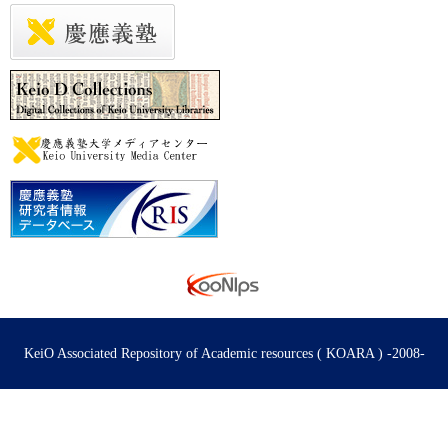
KeiO Associated Repository of Academic resources ( KOARA ) -2008-