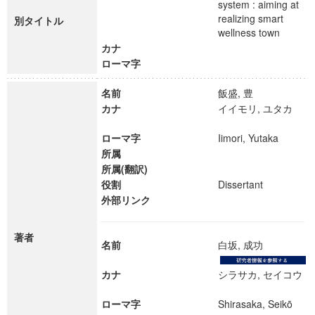
system : aiming at
realizing smart
別タイトル
wellness town
カナ
ローマ字
名前
飯盛, 豊
カナ
イイモリ, ユタカ
ローマ字
Iimori, Yutaka
所属
所属(翻訳)
役割
Dissertant
外部リンク
著者
名前
白坂, 成功
カナ
シラサカ, セイコウ
ローマ字
Shirasaka, Seikō