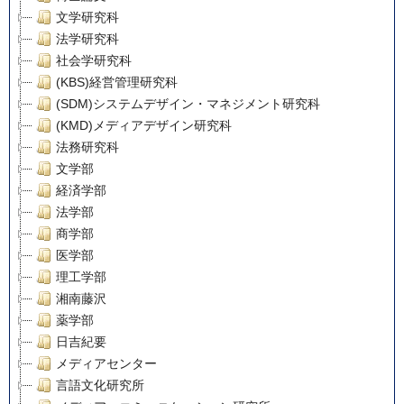
文学研究科
法学研究科
社会学研究科
(KBS)経営管理研究科
(SDM)システムデザイン・マネジメント研究科
(KMD)メディアデザイン研究科
法務研究科
文学部
経済学部
法学部
商学部
医学部
理工学部
湘南藤沢
薬学部
日吉紀要
メディアセンター
言語文化研究所