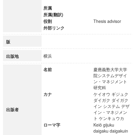
所属
所属(翻訳)
役割
Thesis advisor
外部リンク
版
横浜
出版地
名前
慶應義塾大学大学
院システムデザイ
ン・マネジメント
研究科
カナ
ケイオウ ギジュク
ダイガク ダイガク
イン システム デザ
出版者
イン・マネジメン
ト ケンキュウカ
ローマ字
Keiō gijuku
daigaku daigakuin