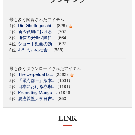
最も多く閲覧されたアイテム
1位
Die Ghettogeschi...
(829)
2位
新冷戦期における...
(707)
3位
通信の安全保障に...
(664)
4位
ショート動画の効...
(627)
5位
J.S. ミルの社会...
(555)
最も多くダウンロードされたアイテム
1位
The perpetual fa...
(2583)
2位
『韻府群玉』版本...
(1531)
3位
日本における赤痢...
(1191)
4位
Promoting Manga ...
(1046)
5位
慶應義塾大学日吉...
(850)
LINK