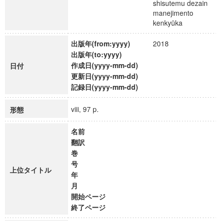
shisutemu dezain
manejimento
kenkyūka
出版年(from:yyyy)
2018
出版年(to:yyyy)
作成日(yyyy-mm-dd)
日付
更新日(yyyy-mm-dd)
記録日(yyyy-mm-dd)
viii, 97 p.
形態
名前
翻訳
巻
号
上位タイトル
年
月
開始ページ
終了ページ