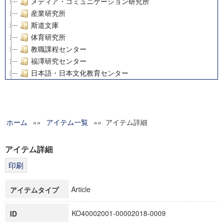
メディア・コミュニケーション研究所
産業研究所
斯道文庫
体育研究所
教職課程センター
福澤研究センター
日本語・日本文化教育センター
アート・センター
外国語教育研究センター
デジタルメディア・コンテンツ統合研究センター
ホーム
»»
グローバルリサーチインスティテュート
アイテム一覧
»» アイテム詳細
塾内助成報告書
科学研究費補助金研究成果報告書
アイテム詳細
21世紀COEプログラム
慶應義塾大学グローバルCOEプログラム市民社会ガバナンス
慶應義塾大学グローバルCOEプログラム論理と感性の先端的
Article
アイテムタイプ
博士課程教育リーディングプログラム「超成熟社会発展のサ
学術雑誌掲載論文等(8)
KO40002001-00002018-0009
ID
その他