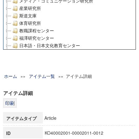
メディア・コミュニケーション研究所
産業研究所
斯道文庫
体育研究所
教職課程センター
福澤研究センター
日本語・日本文化教育センター
アート・センター
外国語教育研究センター
デジタルメディア・コンテンツ統合研究センター
ホーム
»»
グローバルリサーチインスティテュート
アイテム一覧
»» アイテム詳細
塾内助成報告書
科学研究費補助金研究成果報告書
アイテム詳細
21世紀COEプログラム
慶應義塾大学グローバルCOEプログラム市民社会ガバナンス
慶應義塾大学グローバルCOEプログラム論理と感性の先端的
Article
アイテムタイプ
博士課程教育リーディングプログラム「超成熟社会発展のサ
学術雑誌掲載論文等(8)
KO40002001-00002011-0012
ID
その他