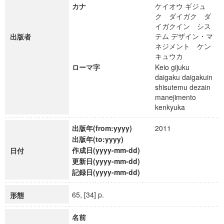
カナ
ケイオウ ギジュ
ク ダイガク ダ
イガクイン シス
テム デザイン・マ
出版者
ネジメント ケン
キュウカ
ローマ字
Keio gijuku
daigaku daigakuin
shisutemu dezain
manejimento
kenkyuka
出版年(from:yyyy)
2011
出版年(to:yyyy)
作成日(yyyy-mm-dd)
日付
更新日(yyyy-mm-dd)
記録日(yyyy-mm-dd)
65, [34] p.
形態
名前