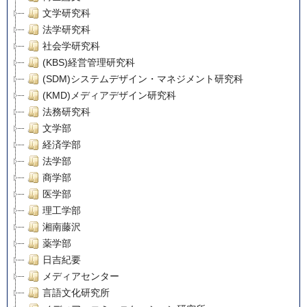
文学研究科
法学研究科
社会学研究科
(KBS)経営管理研究科
(SDM)システムデザイン・マネジメント研究科
(KMD)メディアデザイン研究科
法務研究科
文学部
経済学部
法学部
商学部
医学部
理工学部
湘南藤沢
薬学部
日吉紀要
メディアセンター
言語文化研究所