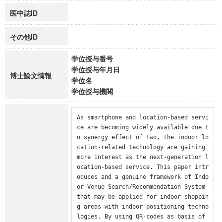
医中誌ID
その他ID
学位授与番号
学位授与年月日
博士論文情報
学位名
学位授与機関
As smartphone and location-based servi
ce are becoming widely available due t
o synergy effect of two, the indoor lo
cation-related technology are gaining 
more interest as the next-generation l
ocation-based service. This paper intr
oduces and a genuine framework of Indo
or Venue Search/Recommendation System 
that may be applied for indoor shoppin
g areas with indoor positioning techno
logies. By using QR-codes as basis of 