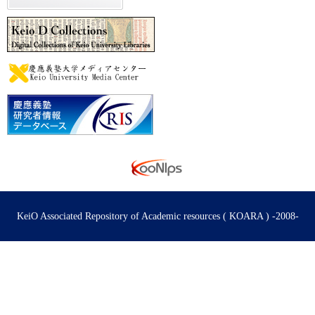
KeiO Associated Repository of Academic resources ( KOARA ) -2008-