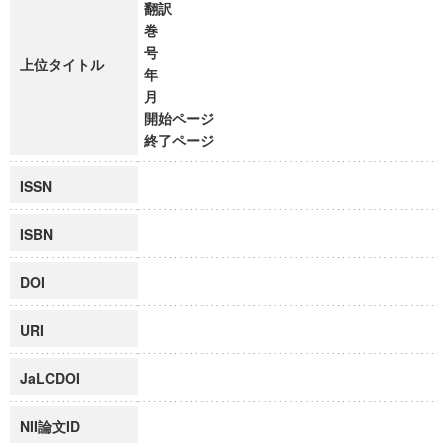
翻訳
巻
号
上位タイトル
年
月
開始ページ
終了ページ
ISSN
ISBN
DOI
URI
JaLCDOI
NII論文ID