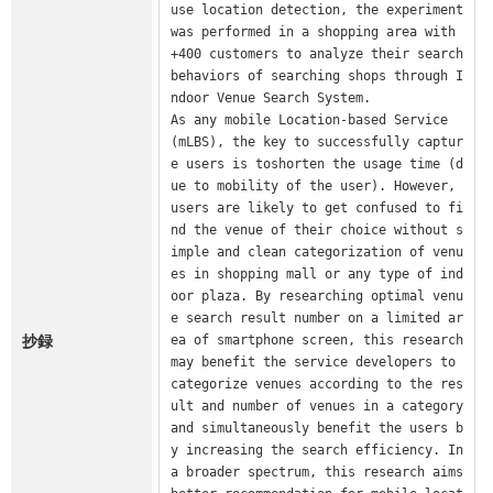
use location detection, the experiment 
was performed in a shopping area with 
+400 customers to analyze their search 
behaviors of searching shops through I
ndoor Venue Search System.

As any mobile Location-based Service 
(mLBS), the key to successfully captur
e users is toshorten the usage time (d
ue to mobility of the user). However, 
users are likely to get confused to fi
nd the venue of their choice without s
imple and clean categorization of venu
es in shopping mall or any type of ind
oor plaza. By researching optimal venu
e search result number on a limited ar
抄録
ea of smartphone screen, this research 
may benefit the service developers to 
categorize venues according to the res
ult and number of venues in a category 
and simultaneously benefit the users b
y increasing the search efficiency. In 
a broader spectrum, this research aims 