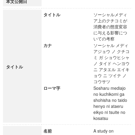
本文公開日
タイトル
ソーシャルメディ
ア上のクチコミが
消費者の態度変容
に与える影響につ
いての考察
カナ
ソーシャル メディ
アジョウ ノ クチコ
ミ ガ ショウヒシャ
ノ タイド ヘンヨウ
タイトル
ニ アタエル エイキ
ョウ ニ ツイテ ノ
コウサツ
ローマ字
Sosharu mediajo
no kuchikomi ga
shohisha no taido
henyo ni ataeru
eikyo ni tsuite no
kosatsu
名前
A study on