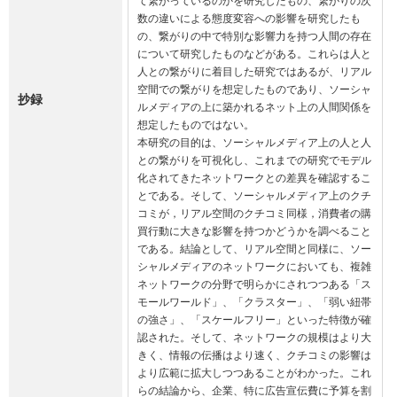
て繋がっているのかを研究したもの、繋がりの次
数の違いによる態度変容への影響を研究したも
の、繋がりの中で特別な影響力を持つ人間の存在
について研究したものなどがある。これらは人と
人との繋がりに着目した研究ではあるが、リアル
空間での繋がりを想定したものであり、ソーシャ
抄録
ルメディアの上に築かれるネット上の人間関係を
想定したものではない。

本研究の目的は、ソーシャルメディア上の人と人
との繋がりを可視化し、これまでの研究でモデル
化されてきたネットワークとの差異を確認するこ
とである。そして、ソーシャルメディア上のクチ
コミが，リアル空間のクチコミ同様，消費者の購
買行動に大きな影響を持つかどうかを調べること
である。結論として、リアル空間と同様に、ソー
シャルメディアのネットワークにおいても、複雑
ネットワークの分野で明らかにされつつある「ス
モールワールド」、「クラスター」、「弱い紐帯
の強さ」、「スケールフリー」といった特徴が確
認された。そして、ネットワークの規模はより大
きく、情報の伝播はより速く、クチコミの影響は
より広範に拡大しつつあることがわかった。これ
らの結論から、企業、特に広告宣伝費に予算を割