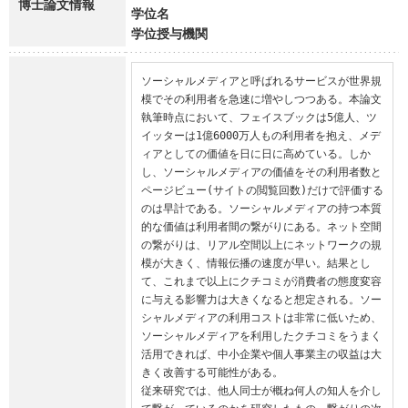
博士論文情報
学位名
学位授与機関
ソーシャルメディアと呼ばれるサービスが世界規
模でその利用者を急速に増やしつつある。本論文
執筆時点において、フェイスブックは5億人、ツ
イッターは1億6000万人もの利用者を抱え、メデ
ィアとしての価値を日に日に高めている。しか
し、ソーシャルメディアの価値をその利用者数と
ページビュー(サイトの閲覧回数)だけで評価する
のは早計である。ソーシャルメディアの持つ本質
的な価値は利用者間の繋がりにある。ネット空間
の繋がりは、リアル空間以上にネットワークの規
模が大きく、情報伝播の速度が早い。結果とし
て、これまで以上にクチコミが消費者の態度変容
に与える影響力は大きくなると想定される。ソー
シャルメディアの利用コストは非常に低いため、
ソーシャルメディアを利用したクチコミをうまく
活用できれば、中小企業や個人事業主の収益は大
きく改善する可能性がある。

従来研究では、他人同士が概ね何人の知人を介し