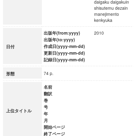
daigaku daigakuin
shisutemu dezain
manejimento
kenkyuka
出版年(from:yyyy)
2010
出版年(to:yyyy)
作成日(yyyy-mm-dd)
日付
更新日(yyyy-mm-dd)
記録日(yyyy-mm-dd)
74 p.
形態
名前
翻訳
巻
号
上位タイトル
年
月
開始ページ
終了ページ