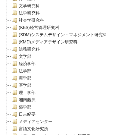
文学研究科
法学研究科
社会学研究科
(KBS)経営管理研究科
(SDM)システムデザイン・マネジメント研究科
(KMD)メディアデザイン研究科
法務研究科
文学部
経済学部
法学部
商学部
医学部
理工学部
湘南藤沢
薬学部
日吉紀要
メディアセンター
言語文化研究所