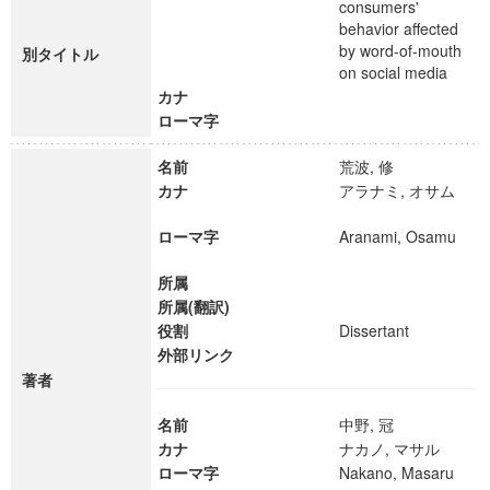
consumers'
behavior affected
by word-of-mouth
別タイトル
on social media
カナ
ローマ字
名前
荒波, 修
カナ
アラナミ, オサム
ローマ字
Aranami, Osamu
所属
所属(翻訳)
役割
Dissertant
外部リンク
著者
名前
中野, 冠
カナ
ナカノ, マサル
ローマ字
Nakano, Masaru