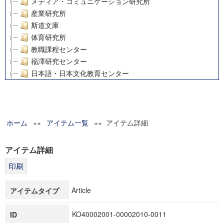
メディア・コミュニケーション研究所
産業研究所
斯道文庫
体育研究所
教職課程センター
福澤研究センター
日本語・日本文化教育センター
アート・センター
外国語教育研究センター
デジタルメディア・コンテンツ統合研究センター
ホーム
»»
グローバルリサーチインスティテュート
アイテム一覧
»» アイテム詳細
塾内助成報告書
科学研究費補助金研究成果報告書
アイテム詳細
21世紀COEプログラム
慶應義塾大学グローバルCOEプログラム市民社会ガバナンス
慶應義塾大学グローバルCOEプログラム論理と感性の先端的
Article
アイテムタイプ
博士課程教育リーディングプログラム「超成熟社会発展のサ
学術雑誌掲載論文等(8)
KO40002001-00002010-0011
ID
その他