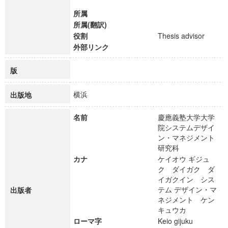
所属
所属(翻訳)
役割
Thesis advisor
外部リンク
版
横浜
出版地
名前
慶應義塾大学大学
院システムデザイ
ン・マネジメント
研究科
カナ
ケイオウ ギジュ
ク ダイガク ダ
イガクイン シス
テム デザイン・マ
出版者
ネジメント ケン
キュウカ
ローマ字
Keio gijuku