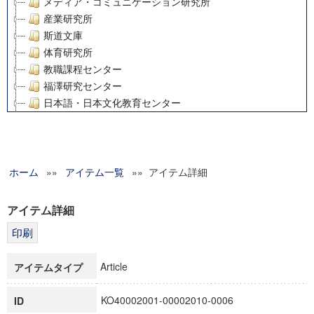
メディア・コミュニケーション研究所
産業研究所
斯道文庫
体育研究所
教職課程センター
福澤研究センター
日本語・日本文化教育センター
アート・センター
外国語教育研究センター
デジタルメディア・コンテンツ統合研究センター
ホーム
»»
グローバルリサーチインスティテュート
アイテム一覧
»» アイテム詳細
塾内助成報告書
科学研究費補助金研究成果報告書
アイテム詳細
21世紀COEプログラム
慶應義塾大学グローバルCOEプログラム市民社会ガバナンス
慶應義塾大学グローバルCOEプログラム論理と感性の先端的
Article
アイテムタイプ
博士課程教育リーディングプログラム「超成熟社会発展のサ
学術雑誌掲載論文等(8)
KO40002001-00002010-0006
ID
その他