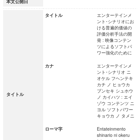
本文公開日
タイトル
エンターテインメ
ント･シナリオにお
ける普遍的価値の
評価分析手法の開
発 : 映像コンテン
ツによるソフトパ
ワー強化のために
カナ
エンターテインメ
ント･シナリオ ニ
オケル フヘンテキ
カチ ノ ヒョウカ
ブンセキ シュホウ
タイトル
ノ カイハツ : エイ
ゾウ コンテンツ ニ
ヨル ソフトパワー
キョウカ ノ タメニ
ローマ字
Entateinmento
shinario ni okeru