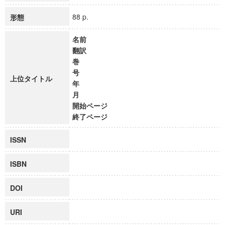
88 p.
形態
名前
翻訳
巻
号
上位タイトル
年
月
開始ページ
終了ページ
ISSN
ISBN
DOI
URI