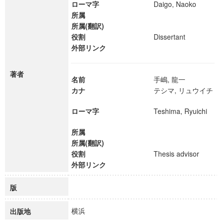
ローマ字
Daigo, Naoko
所属
所属(翻訳)
役割
Dissertant
外部リンク
著者
名前
手嶋, 龍一
カナ
テシマ, リュウイチ
ローマ字
Teshima, Ryuichi
所属
所属(翻訳)
役割
Thesis advisor
外部リンク
版
横浜
出版地