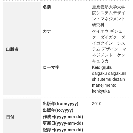
名前
慶應義塾大学大学
院システムデザイ
ン・マネジメント
研究科
カナ
ケイオウ ギジュ
ク ダイガク ダ
イガクイン シス
テム デザイン・マ
出版者
ネジメント ケン
キュウカ
ローマ字
Keio gijuku
daigaku daigakuin
shisutemu dezain
manejimento
kenkyuka
出版年(from:yyyy)
2010
出版年(to:yyyy)
作成日(yyyy-mm-dd)
日付
更新日(yyyy-mm-dd)
記録日(yyyy-mm-dd)