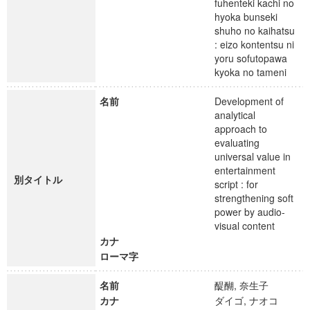
fuhenteki kachi no
hyoka bunseki
shuho no kaihatsu
: eizo kontentsu ni
yoru sofutopawa
kyoka no tameni
名前
Development of
analytical
approach to
evaluating
universal value in
entertainment
別タイトル
script : for
strengthening soft
power by audio-
visual content
カナ
ローマ字
名前
醍醐, 奈生子
カナ
ダイゴ, ナオコ