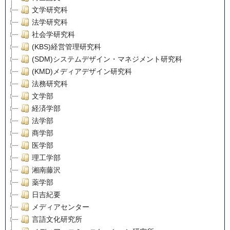
文学研究科
法学研究科
社会学研究科
(KBS)経営管理研究科
(SDM)システムデザイン・マネジメント研究科
(KMD)メディアデザイン研究科
法務研究科
文学部
経済学部
法学部
商学部
医学部
理工学部
湘南藤沢
薬学部
日吉紀要
メディアセンター
言語文化研究所