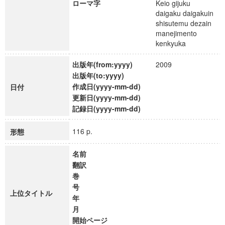
ローマ字
Keio gijuku
daigaku daigakuin
shisutemu dezain
manejimento
kenkyuka
出版年(from:yyyy)
2009
出版年(to:yyyy)
作成日(yyyy-mm-dd)
日付
更新日(yyyy-mm-dd)
記録日(yyyy-mm-dd)
116 p.
形態
名前
翻訳
巻
号
上位タイトル
年
月
開始ページ