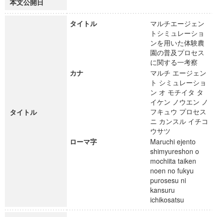
本文公開日
タイトル
マルチエージェン
トシミュレーショ
ンを用いた体験農
園の普及プロセス
に関する一考察
カナ
マルチ エージェン
ト シミュレーショ
ン オ モチイタ タ
イケン ノウエン ノ
フキュウ プロセス
タイトル
ニ カンスル イチコ
ウサツ
ローマ字
Maruchi ejento
shimyureshon o
mochiita taiken
noen no fukyu
purosesu ni
kansuru
ichikosatsu