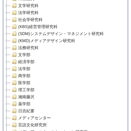
文学研究科
法学研究科
社会学研究科
(KBS)経営管理研究科
(SDM)システムデザイン・マネジメント研究科
(KMD)メディアデザイン研究科
法務研究科
文学部
経済学部
法学部
商学部
医学部
理工学部
湘南藤沢
薬学部
日吉紀要
メディアセンター
言語文化研究所