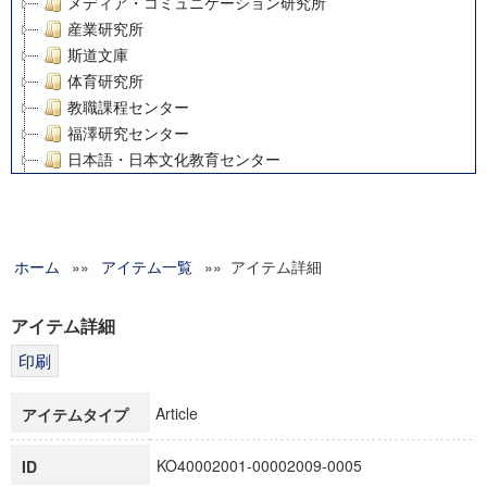
メディア・コミュニケーション研究所
産業研究所
斯道文庫
体育研究所
教職課程センター
福澤研究センター
日本語・日本文化教育センター
アート・センター
外国語教育研究センター
デジタルメディア・コンテンツ統合研究センター
ホーム
»»
グローバルリサーチインスティテュート
アイテム一覧
»» アイテム詳細
塾内助成報告書
科学研究費補助金研究成果報告書
アイテム詳細
21世紀COEプログラム
慶應義塾大学グローバルCOEプログラム市民社会ガバナンス
慶應義塾大学グローバルCOEプログラム論理と感性の先端的
Article
アイテムタイプ
博士課程教育リーディングプログラム「超成熟社会発展のサ
学術雑誌掲載論文等(8)
KO40002001-00002009-0005
ID
その他