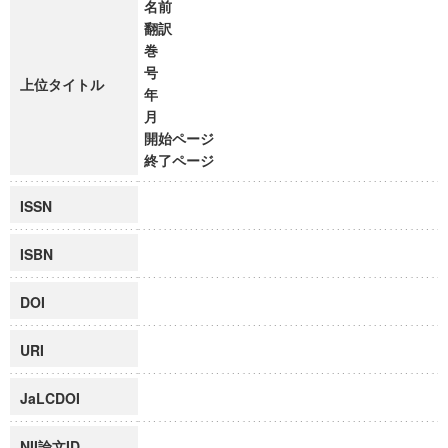
名前
翻訳
巻
号
上位タイトル
年
月
開始ページ
終了ページ
ISSN
ISBN
DOI
URI
JaLCDOI
NII論文ID