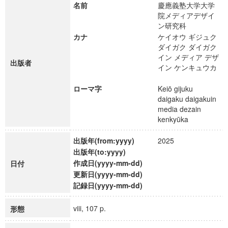
名前
慶應義塾大学大学
院メディアデザイ
ン研究科
カナ
ケイオウ ギジュク
ダイガク ダイガク
イン メディア デザ
出版者
イン ケンキュウカ
ローマ字
Keiō gijuku
daigaku daigakuin
media dezain
kenkyūka
出版年(from:yyyy)
2025
出版年(to:yyyy)
作成日(yyyy-mm-dd)
日付
更新日(yyyy-mm-dd)
記録日(yyyy-mm-dd)
viii, 107 p.
形態