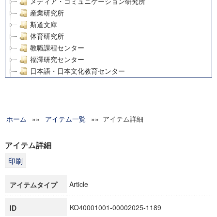
メディア・コミュニケーション研究所
産業研究所
斯道文庫
体育研究所
教職課程センター
福澤研究センター
日本語・日本文化教育センター
アート・センター
外国語教育研究センター
デジタルメディア・コンテンツ統合研究センター
ホーム
»»
グローバルリサーチインスティテュート
アイテム一覧
»» アイテム詳細
塾内助成報告書
科学研究費補助金研究成果報告書
アイテム詳細
21世紀COEプログラム
慶應義塾大学グローバルCOEプログラム市民社会ガバナンス
慶應義塾大学グローバルCOEプログラム論理と感性の先端的
Article
アイテムタイプ
博士課程教育リーディングプログラム「超成熟社会発展のサ
学術雑誌掲載論文等(8)
KO40001001-00002025-1189
ID
その他