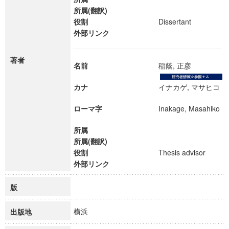
所属(翻訳)
役割
Dissertant
外部リンク
著者
名前
稲蔭, 正彦
カナ
イナカゲ, マサヒコ
ローマ字
Inakage, Masahiko
所属
所属(翻訳)
役割
Thesis advisor
外部リンク
版
横浜
出版地