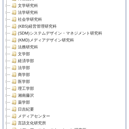
文学研究科
法学研究科
社会学研究科
(KBS)経営管理研究科
(SDM)システムデザイン・マネジメント研究科
(KMD)メディアデザイン研究科
法務研究科
文学部
経済学部
法学部
商学部
医学部
理工学部
湘南藤沢
薬学部
日吉紀要
メディアセンター
言語文化研究所