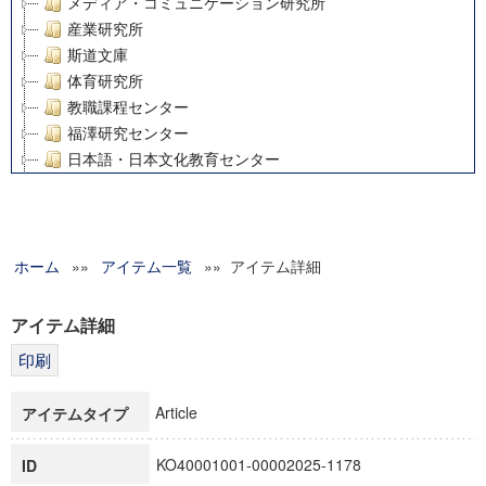
メディア・コミュニケーション研究所
産業研究所
斯道文庫
体育研究所
教職課程センター
福澤研究センター
日本語・日本文化教育センター
アート・センター
外国語教育研究センター
デジタルメディア・コンテンツ統合研究センター
ホーム
»»
グローバルリサーチインスティテュート
アイテム一覧
»» アイテム詳細
塾内助成報告書
科学研究費補助金研究成果報告書
アイテム詳細
21世紀COEプログラム
慶應義塾大学グローバルCOEプログラム市民社会ガバナンス
慶應義塾大学グローバルCOEプログラム論理と感性の先端的
Article
アイテムタイプ
博士課程教育リーディングプログラム「超成熟社会発展のサ
学術雑誌掲載論文等(8)
KO40001001-00002025-1178
ID
その他