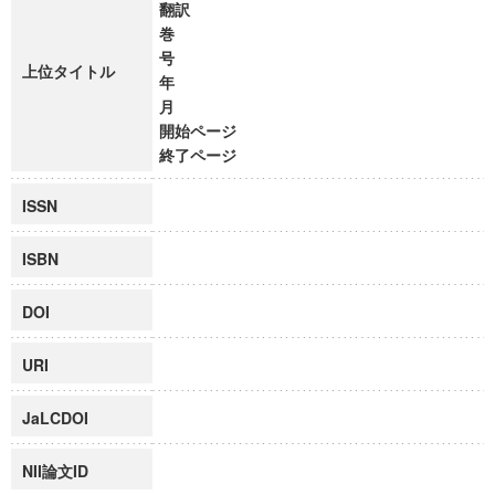
翻訳
巻
号
上位タイトル
年
月
開始ページ
終了ページ
ISSN
ISBN
DOI
URI
JaLCDOI
NII論文ID