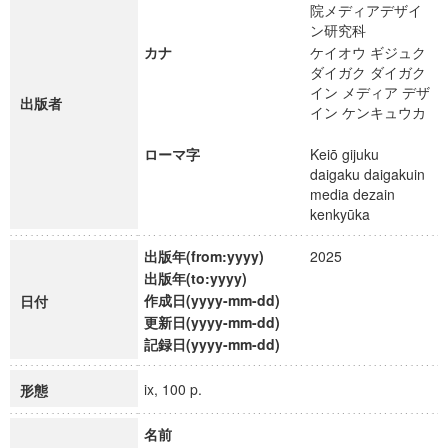
院メディアデザイ
ン研究科
カナ
ケイオウ ギジュク
ダイガク ダイガク
イン メディア デザ
出版者
イン ケンキュウカ
ローマ字
Keiō gijuku
daigaku daigakuin
media dezain
kenkyūka
出版年(from:yyyy)
2025
出版年(to:yyyy)
作成日(yyyy-mm-dd)
日付
更新日(yyyy-mm-dd)
記録日(yyyy-mm-dd)
ix, 100 p.
形態
名前