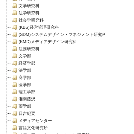
文学研究科
法学研究科
社会学研究科
(KBS)経営管理研究科
(SDM)システムデザイン・マネジメント研究科
(KMD)メディアデザイン研究科
法務研究科
文学部
経済学部
法学部
商学部
医学部
理工学部
湘南藤沢
薬学部
日吉紀要
メディアセンター
言語文化研究所