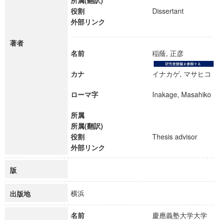
所属(翻訳)
役割
Dissertant
外部リンク
著者
名前
稲蔭, 正彦
カナ
イナカゲ, マサヒコ
ローマ字
Inakage, Masahiko
所属
所属(翻訳)
役割
Thesis advisor
外部リンク
版
横浜
出版地
名前
慶應義塾大学大学