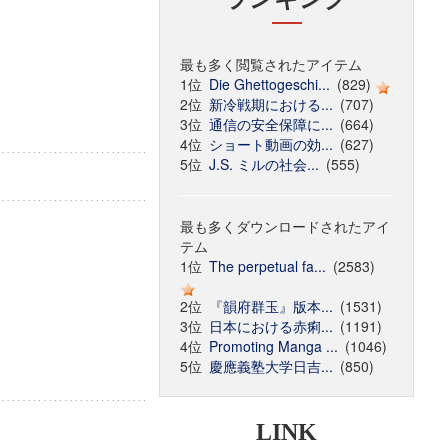
最も多く閲覧されたアイテム
1位
Die Ghettogeschi...
(829)
2位
新冷戦期における...
(707)
3位
通信の安全保障に...
(664)
4位
ショート動画の効...
(627)
5位
J.S. ミルの社会...
(555)
最も多くダウンロードされたアイ
テム
1位
The perpetual fa...
(2583)
2位
『韻府群玉』版本...
(1531)
3位
日本における赤痢...
(1191)
4位
Promoting Manga ...
(1046)
5位
慶應義塾大学日吉...
(850)
LINK