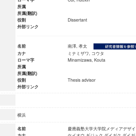
所属
所属(翻訳)
役割
Dissertant
外部リンク
名前
南澤, 孝太
カナ
ミナミザワ, コウタ
ローマ字
Minamizawa, Kouta
所属
所属(翻訳)
役割
Thesis advisor
外部リンク
ンス教育研究センター
端的教育研究拠点
横浜
のサイエンス」
名前
慶應義塾大学大学院メディアデザ
カナ
ケイオウ ギジュク ダイガク ダイガ