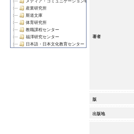
メディア・コミュニケーション研究所
産業研究所
斯道文庫
体育研究所
教職課程センター
著者
福澤研究センター
日本語・日本文化教育センター
アート・センター
外国語教育研究センター
デジタルメディア・コンテンツ統合研究センター
グローバルリサーチインスティテュート
塾内助成報告書
科学研究費補助金研究成果報告書
21世紀COEプログラム
版
慶應義塾大学グローバルCOEプログラム市民社会ガバナ
慶應義塾大学グローバルCOEプログラム論理と感性の先
出版地
博士課程教育リーディングプログラム「超成熟社会発展
学術雑誌掲載論文等(8)
その他