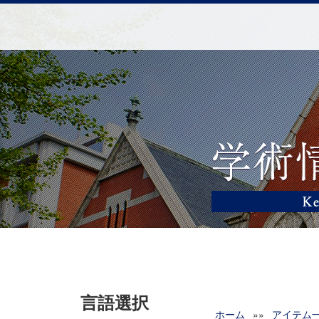
言語選択
ホーム
»»
アイテム