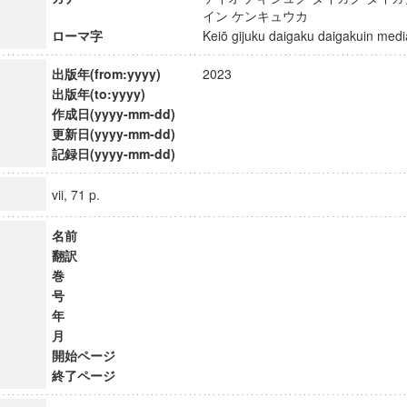
イン ケンキュウカ
ローマ字
Keiō gijuku daigaku daigakuin m
出版年(from:yyyy)
2023
出版年(to:yyyy)
作成日(yyyy-mm-dd)
更新日(yyyy-mm-dd)
記録日(yyyy-mm-dd)
vii, 71 p.
名前
翻訳
巻
号
年
月
開始ページ
終了ページ