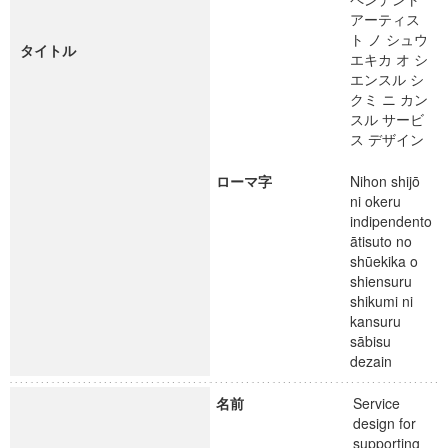
アーティス
ト ノ シュウ
タイトル
エキカ オ シ
エンスル シ
クミ ニ カン
スル サービ
ス デザイン
ローマ字
Nihon shijō
ni okeru
indipendento
ātisuto no
shūekika o
shiensuru
shikumi ni
kansuru
sābisu
dezain
名前
Service
design for
supporting