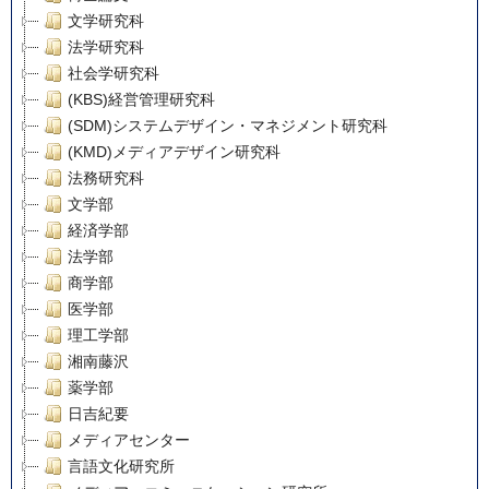
文学研究科
法学研究科
社会学研究科
(KBS)経営管理研究科
(SDM)システムデザイン・マネジメント研究科
(KMD)メディアデザイン研究科
法務研究科
文学部
経済学部
法学部
商学部
医学部
理工学部
湘南藤沢
薬学部
日吉紀要
メディアセンター
言語文化研究所