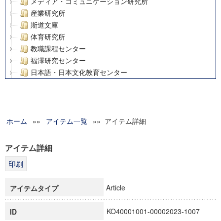
メディア・コミュニケーション研究所
産業研究所
斯道文庫
体育研究所
教職課程センター
福澤研究センター
日本語・日本文化教育センター
アート・センター
外国語教育研究センター
デジタルメディア・コンテンツ統合研究センター
ホーム
»»
グローバルリサーチインスティテュート
アイテム一覧
»» アイテム詳細
塾内助成報告書
科学研究費補助金研究成果報告書
アイテム詳細
21世紀COEプログラム
慶應義塾大学グローバルCOEプログラム市民社会ガバナンス
慶應義塾大学グローバルCOEプログラム論理と感性の先端的
Article
アイテムタイプ
博士課程教育リーディングプログラム「超成熟社会発展のサ
学術雑誌掲載論文等(8)
KO40001001-00002023-1007
ID
その他