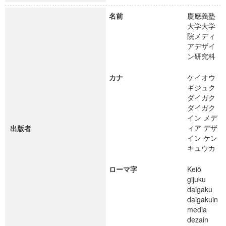
名前
慶應義塾
大学大学
院メディ
アデザイ
ン研究科
カナ
ケイオウ
ギジュク
ダイガク
ダイガク
イン メデ
ィア デザ
出版者
イン ケン
キュウカ
ローマ字
Keiō
gijuku
daigaku
daigakuin
media
dezain