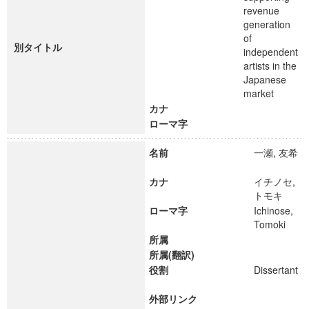
revenue
generation
of
別タイトル
independent
artists in the
Japanese
market
カナ
ローマ字
名前
一瀬, 友希
カナ
イチノセ,
トモキ
ローマ字
Ichinose,
Tomoki
所属
所属(翻訳)
役割
Dissertant
外部リンク