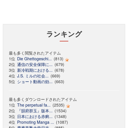
ランキング
最も多く閲覧されたアイテム
1位
Die Ghettogeschi...
(813)
2位
通信の安全保障に...
(679)
3位
新冷戦期における...
(678)
4位
J.S. ミルの社会...
(669)
5位
ショート動画の効...
(663)
最も多くダウンロードされたアイテム
1位
The perpetual fa...
(2535)
2位
『韻府群玉』版本...
(1534)
3位
日本における赤痢...
(1348)
4位
Promoting Manga ...
(1087)
5位
慶應義塾大学日吉...
(885)