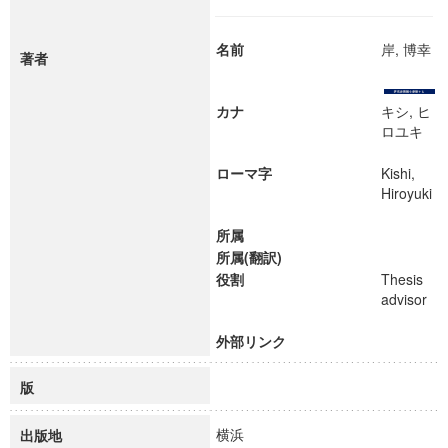
名前
岸, 博幸
著者
カナ
キシ, ヒ
ロユキ
ローマ字
Kishi,
Hiroyuki
所属
所属(翻訳)
役割
Thesis
advisor
外部リンク
版
横浜
出版地