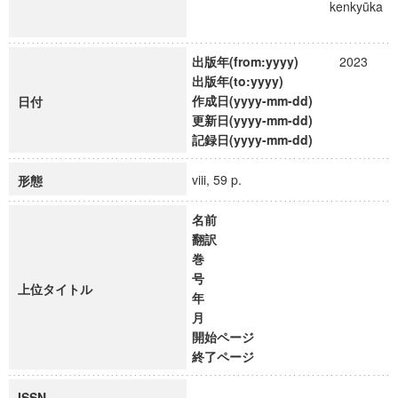
kenkyūka
出版年(from:yyyy)
2023
出版年(to:yyyy)
作成日(yyyy-mm-dd)
日付
更新日(yyyy-mm-dd)
記録日(yyyy-mm-dd)
viii, 59 p.
形態
名前
翻訳
巻
号
上位タイトル
年
月
開始ページ
終了ページ
ISSN