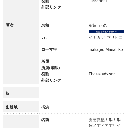
役割
Dissertant
外部リンク
著者
名前
稲蔭, 正彦
カナ
イナカゲ, マサヒコ
ローマ字
Inakage, Masahiko
所属
所属(翻訳)
役割
Thesis advisor
外部リンク
版
横浜
出版地
名前
慶應義塾大学大学
院メディアデザイ