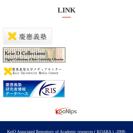
LINK
KeiO Associated Repository of Academic resources ( KOARA ) -2008-