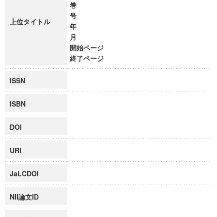
巻
号
上位タイトル
年
月
開始ページ
終了ページ
ISSN
ISBN
DOI
URI
JaLCDOI
NII論文ID