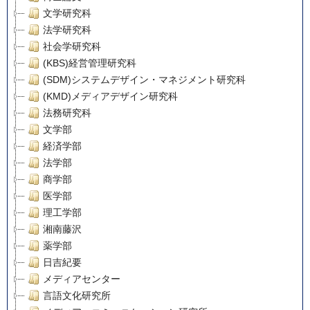
文学研究科
法学研究科
社会学研究科
(KBS)経営管理研究科
(SDM)システムデザイン・マネジメント研究科
(KMD)メディアデザイン研究科
法務研究科
文学部
経済学部
法学部
商学部
医学部
理工学部
湘南藤沢
薬学部
日吉紀要
メディアセンター
言語文化研究所