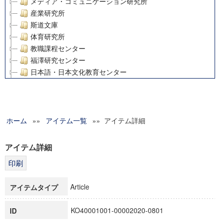
メディア・コミュニケーション研究所
産業研究所
斯道文庫
体育研究所
教職課程センター
福澤研究センター
日本語・日本文化教育センター
アート・センター
外国語教育研究センター
デジタルメディア・コンテンツ統合研究センター
ホーム
»»
グローバルリサーチインスティテュート
アイテム一覧
»» アイテム詳細
塾内助成報告書
科学研究費補助金研究成果報告書
アイテム詳細
21世紀COEプログラム
慶應義塾大学グローバルCOEプログラム市民社会ガバナンス
慶應義塾大学グローバルCOEプログラム論理と感性の先端的
Article
アイテムタイプ
博士課程教育リーディングプログラム「超成熟社会発展のサ
学術雑誌掲載論文等(8)
KO40001001-00002020-0801
ID
その他