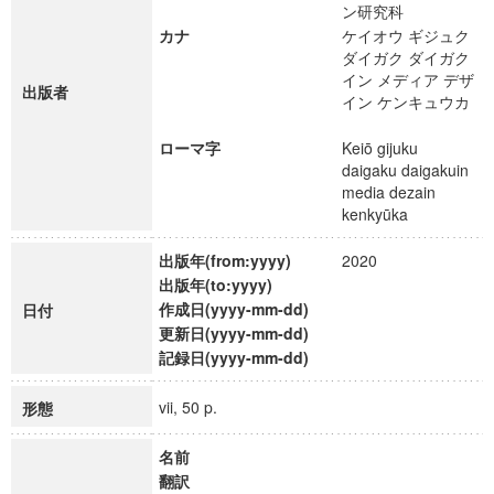
ン研究科
カナ
ケイオウ ギジュク
ダイガク ダイガク
イン メディア デザ
出版者
イン ケンキュウカ
ローマ字
Keiō gijuku
daigaku daigakuin
media dezain
kenkyūka
出版年(from:yyyy)
2020
出版年(to:yyyy)
作成日(yyyy-mm-dd)
日付
更新日(yyyy-mm-dd)
記録日(yyyy-mm-dd)
vii, 50 p.
形態
名前
翻訳