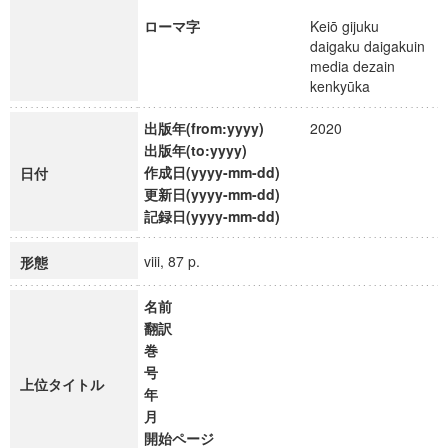
ローマ字
Keiō gijuku
daigaku daigakuin
media dezain
kenkyūka
出版年(from:yyyy)
2020
出版年(to:yyyy)
作成日(yyyy-mm-dd)
日付
更新日(yyyy-mm-dd)
記録日(yyyy-mm-dd)
viii, 87 p.
形態
名前
翻訳
巻
号
上位タイトル
年
月
開始ページ