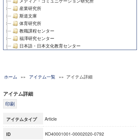
メディア・コミュニケーション研究所
産業研究所
斯道文庫
体育研究所
教職課程センター
福澤研究センター
日本語・日本文化教育センター
アート・センター
外国語教育研究センター
デジタルメディア・コンテンツ統合研究センター
ホーム
»»
グローバルリサーチインスティテュート
アイテム一覧
»» アイテム詳細
塾内助成報告書
科学研究費補助金研究成果報告書
アイテム詳細
21世紀COEプログラム
慶應義塾大学グローバルCOEプログラム市民社会ガバナンス
慶應義塾大学グローバルCOEプログラム論理と感性の先端的
Article
アイテムタイプ
博士課程教育リーディングプログラム「超成熟社会発展のサ
学術雑誌掲載論文等(8)
KO40001001-00002020-0792
ID
その他