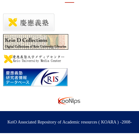
KeiO Associated Repository of Academic resources ( KOARA ) -2008-