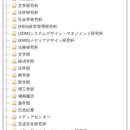
文学研究科
法学研究科
社会学研究科
(KBS)経営管理研究科
(SDM)システムデザイン・マネジメント研究科
(KMD)メディアデザイン研究科
法務研究科
文学部
経済学部
法学部
商学部
医学部
理工学部
湘南藤沢
薬学部
日吉紀要
メディアセンター
言語文化研究所