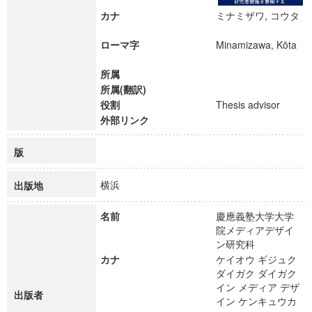
カナ
ミナミザワ, コウタ
ローマ字
Minamizawa, Kōta
所属
所属(翻訳)
役割
Thesis advisor
外部リンク
版
横浜
出版地
名前
慶應義塾大学大学
院メディアデザイ
ン研究科
カナ
ケイオウ ギジュク
ダイガク ダイガク
イン メディア デザ
出版者
イン ケンキュウカ