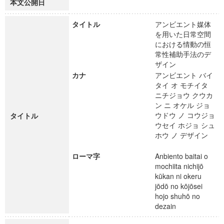
本文公開日
タイトル
アンビエント媒体
を用いた日常空間
における情動の恒
常性補助手法のデ
ザイン
カナ
アンビエント バイ
タイ オ モチイタ
ニチジョウ クウカ
ン ニ オケル ジョ
ウドウ ノ コウジョ
タイトル
ウセイ ホジョ シュ
ホウ ノ デザイン
ローマ字
Anbiento baitai o
mochiita nichijō
kūkan ni okeru
jōdō no kōjōsei
hojo shuhō no
dezain