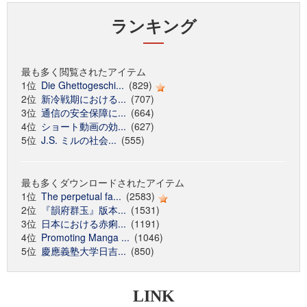
ランキング
最も多く閲覧されたアイテム
1位
Die Ghettogeschi...
(829)
2位
新冷戦期における...
(707)
3位
通信の安全保障に...
(664)
4位
ショート動画の効...
(627)
5位
J.S. ミルの社会...
(555)
最も多くダウンロードされたアイテム
1位
The perpetual fa...
(2583)
2位
『韻府群玉』版本...
(1531)
3位
日本における赤痢...
(1191)
4位
Promoting Manga ...
(1046)
5位
慶應義塾大学日吉...
(850)
LINK