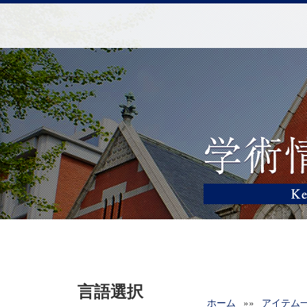
言語選択
ホーム
»»
アイテム