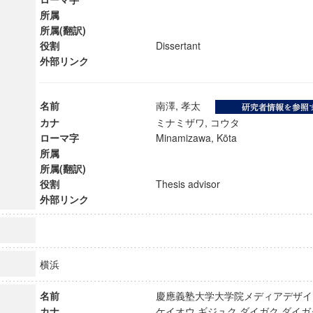
所属
所属(翻訳)
役割
Dissertant
外部リンク
名前
南澤, 孝太
カナ
ミナミザワ, コウタ
ローマ字
Minamizawa, Kōta
所属
所属(翻訳)
役割
Thesis advisor
外部リンク
ンス教育研究センター
端的教育研究拠点
横浜
のサイエンス」
名前
慶應義塾大学大学院メディアデザ
カナ
ケイオウ ギジュク ダイガク ダイガ