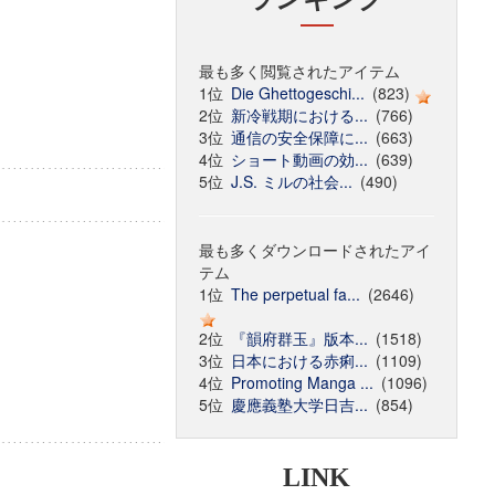
最も多く閲覧されたアイテム
1位
Die Ghettogeschi...
(823)
2位
新冷戦期における...
(766)
3位
通信の安全保障に...
(663)
4位
ショート動画の効...
(639)
5位
J.S. ミルの社会...
(490)
最も多くダウンロードされたアイ
テム
1位
The perpetual fa...
(2646)
2位
『韻府群玉』版本...
(1518)
3位
日本における赤痢...
(1109)
4位
Promoting Manga ...
(1096)
5位
慶應義塾大学日吉...
(854)
LINK