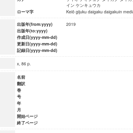
イン ケンキュウカ
ローマ字
Keiō gijuku daigaku daigakuin m
出版年(from:yyyy)
2019
出版年(to:yyyy)
作成日(yyyy-mm-dd)
更新日(yyyy-mm-dd)
記録日(yyyy-mm-dd)
x, 86 p.
名前
翻訳
巻
号
年
月
開始ページ
終了ページ