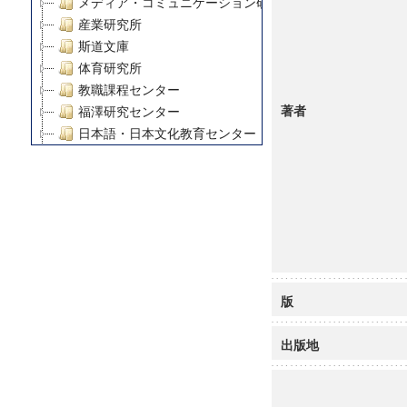
メディア・コミュニケーション研究所
産業研究所
斯道文庫
体育研究所
教職課程センター
著者
福澤研究センター
日本語・日本文化教育センター
アート・センター
外国語教育研究センター
デジタルメディア・コンテンツ統合研究センター
グローバルリサーチインスティテュート
塾内助成報告書
科学研究費補助金研究成果報告書
21世紀COEプログラム
版
慶應義塾大学グローバルCOEプログラム市民社会ガバナ
慶應義塾大学グローバルCOEプログラム論理と感性の先
出版地
博士課程教育リーディングプログラム「超成熟社会発展
学術雑誌掲載論文等(8)
その他