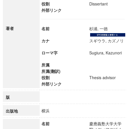
役割
Dissertant
外部リンク
著者
名前
杉浦, 一徳
カナ
スギウラ, カズノリ
ローマ字
Sugiura, Kazunori
所属
所属(翻訳)
役割
Thesis advisor
外部リンク
版
横浜
出版地
名前
慶應義塾大学大学