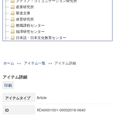
メディア・コミュニケーション研究所
産業研究所
斯道文庫
体育研究所
教職課程センター
福澤研究センター
日本語・日本文化教育センター
アート・センター
外国語教育研究センター
デジタルメディア・コンテンツ統合研究センター
ホーム
»»
グローバルリサーチインスティテュート
アイテム一覧
»» アイテム詳細
塾内助成報告書
科学研究費補助金研究成果報告書
アイテム詳細
21世紀COEプログラム
慶應義塾大学グローバルCOEプログラム市民社会ガバナンス
慶應義塾大学グローバルCOEプログラム論理と感性の先端的
Article
アイテムタイプ
博士課程教育リーディングプログラム「超成熟社会発展のサ
学術雑誌掲載論文等(8)
KO40001001-00002018-0640
ID
その他