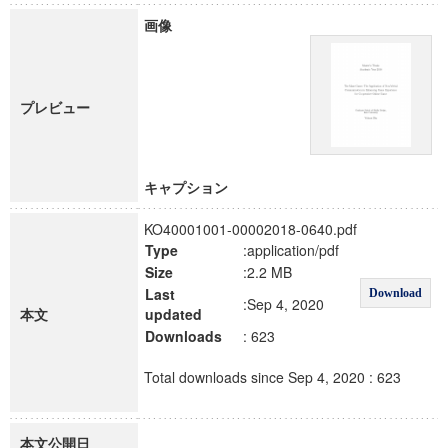
画像
プレビュー
キャプション
KO40001001-00002018-0640.pdf
Type
:application/pdf
Size
:2.2 MB
Last
Download
:Sep 4, 2020
本文
updated
Downloads
: 623
Total downloads since Sep 4, 2020 : 623
本文公開日