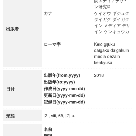
院メディアデザイ
ン研究科
カナ
ケイオウ ギジュク
ダイガク ダイガク
イン メディア デザ
出版者
イン ケンキュウカ
ローマ字
Keiō gijuku
daigaku daigakuin
media dezain
kenkyūka
出版年(from:yyyy)
2018
出版年(to:yyyy)
作成日(yyyy-mm-dd)
日付
更新日(yyyy-mm-dd)
記録日(yyyy-mm-dd)
[2], viii, 65, [7] p.
形態
名前
翻訳