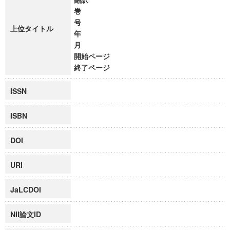
巻
号
上位タイトル
年
月
開始ページ
終了ページ
ISSN
ISBN
DOI
URI
JaLCDOI
NII論文ID