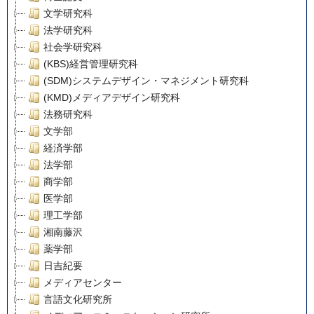
文学研究科
法学研究科
社会学研究科
(KBS)経営管理研究科
(SDM)システムデザイン・マネジメント研究科
(KMD)メディアデザイン研究科
法務研究科
文学部
経済学部
法学部
商学部
医学部
理工学部
湘南藤沢
薬学部
日吉紀要
メディアセンター
言語文化研究所