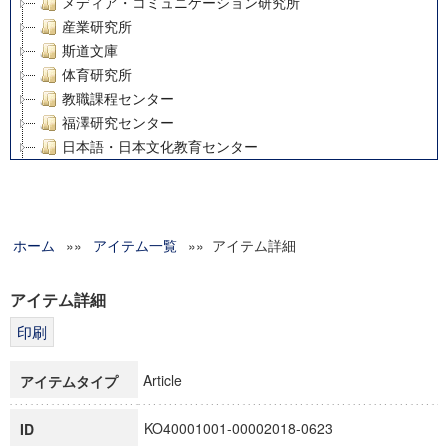
メディア・コミュニケーション研究所
産業研究所
斯道文庫
体育研究所
教職課程センター
福澤研究センター
日本語・日本文化教育センター
アート・センター
外国語教育研究センター
デジタルメディア・コンテンツ統合研究センター
ホーム
»»
グローバルリサーチインスティテュート
アイテム一覧
»» アイテム詳細
塾内助成報告書
科学研究費補助金研究成果報告書
アイテム詳細
21世紀COEプログラム
慶應義塾大学グローバルCOEプログラム市民社会ガバナンス
慶應義塾大学グローバルCOEプログラム論理と感性の先端的
Article
アイテムタイプ
博士課程教育リーディングプログラム「超成熟社会発展のサ
学術雑誌掲載論文等(8)
KO40001001-00002018-0623
ID
その他