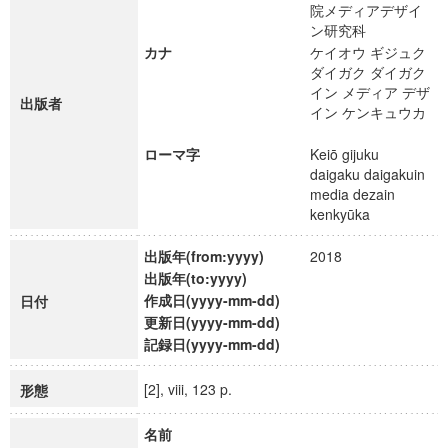
院メディアデザイ
ン研究科
カナ
ケイオウ ギジュク
ダイガク ダイガク
イン メディア デザ
出版者
イン ケンキュウカ
ローマ字
Keiō gijuku
daigaku daigakuin
media dezain
kenkyūka
出版年(from:yyyy)
2018
出版年(to:yyyy)
作成日(yyyy-mm-dd)
日付
更新日(yyyy-mm-dd)
記録日(yyyy-mm-dd)
[2], viii, 123 p.
形態
名前