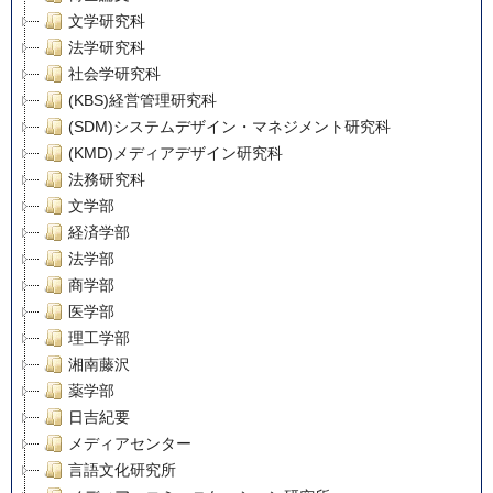
文学研究科
法学研究科
社会学研究科
(KBS)経営管理研究科
(SDM)システムデザイン・マネジメント研究科
(KMD)メディアデザイン研究科
法務研究科
文学部
経済学部
法学部
商学部
医学部
理工学部
湘南藤沢
薬学部
日吉紀要
メディアセンター
言語文化研究所