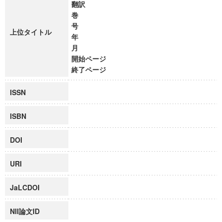
翻訳
巻
号
上位タイトル
年
月
開始ページ
終了ページ
ISSN
ISBN
DOI
URI
JaLCDOI
NII論文ID