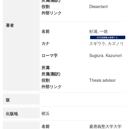
所属(翻訳)
役割
Dissertant
外部リンク
著者
名前
杉浦, 一徳
カナ
スギウラ, カズノリ
ローマ字
Sugiura, Kazunori
所属
所属(翻訳)
役割
Thesis advisor
外部リンク
版
横浜
出版地
名前
慶應義塾大学大学