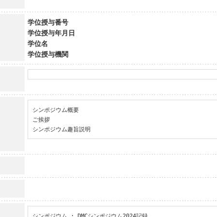
学位授与番号
学位授与年月日
学位名
学位授与機関
シンポジウム概要

ご挨拶

シンポジウム趣旨説明
シンポジウム : DMCシンポジウム2024記録
