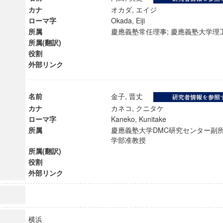
カナ
オカダ, エイジ
ローマ字
Okada, Eiji
所属
慶應義塾常任理事; 慶應義塾大学
所属(翻訳)
役割
外部リンク
名前
金子, 晋丈
カナ
カネコ, クニタケ
ローマ字
Kaneko, Kunitake
所属
慶應義塾大学DMC研究センター副所
学部准教授
所属(翻訳)
役割
ンス教育研究センター
外部リンク
端的教育研究拠点
のサイエンス」
横浜