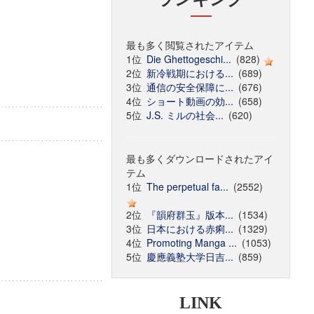
最も多く閲覧されたアイテム
1位
Die Ghettogeschi...
(828)
2位
新冷戦期における...
(689)
3位
通信の安全保障に...
(676)
4位
ショート動画の効...
(658)
5位
J.S. ミルの社会...
(620)
最も多くダウンロードされたアイ
テム
1位
The perpetual fa...
(2552)
2位
『韻府群玉』版本...
(1534)
3位
日本における赤痢...
(1329)
4位
Promoting Manga ...
(1053)
5位
慶應義塾大学日吉...
(859)
LINK