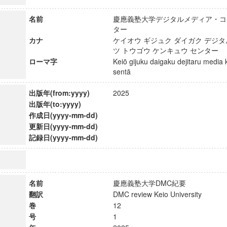
名前
慶應義塾大学デジタルメディア・コ
ター
カナ
ケイオウ ギジュク ダイガク デジ
ツ トウゴウ ケンキュウ センタ
ローマ字
Keiō gijuku daigaku dejitaru media
sentā
出版年(from:yyyy)
2025
出版年(to:yyyy)
作成日(yyyy-mm-dd)
更新日(yyyy-mm-dd)
記録日(yyyy-mm-dd)
名前
慶應義塾大学DMC紀要
翻訳
DMC review Keio University
巻
12
号
1