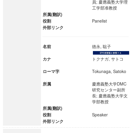
員; 慶應義塾大学理
工学部准教授
所属(翻訳)
役割
Panelist
外部リンク
名前
徳永, 聡子
カナ
トクナガ, サトコ
ローマ字
Tokunaga, Satoko
所属
慶應義塾大学DMC
研究センター副所
長; 慶應義塾大学⽂
学部教授
所属(翻訳)
役割
Speaker
外部リンク