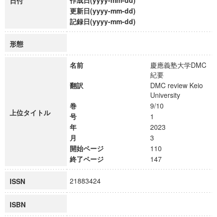
作成日(yyyy-mm-dd)
日付
更新日(yyyy-mm-dd)
記録日(yyyy-mm-dd)
形態
名前
慶應義塾大学DMC
紀要
翻訳
DMC review Keio
University
巻
9/10
上位タイトル
号
1
年
2023
月
3
開始ページ
110
終了ページ
147
21883424
ISSN
ISBN