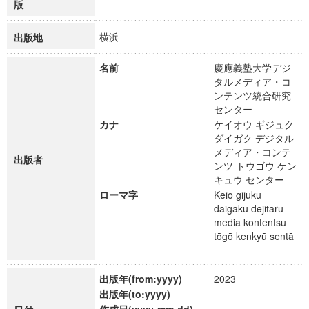
版
横浜
出版地
名前
慶應義塾大学デジ
タルメディア・コ
ンテンツ統合研究
センター
カナ
ケイオウ ギジュク
ダイガク デジタル
メディア・コンテ
出版者
ンツ トウゴウ ケン
キュウ センター
ローマ字
Keiō gijuku
daigaku dejitaru
media kontentsu
tōgō kenkyū sentā
出版年(from:yyyy)
2023
出版年(to:yyyy)