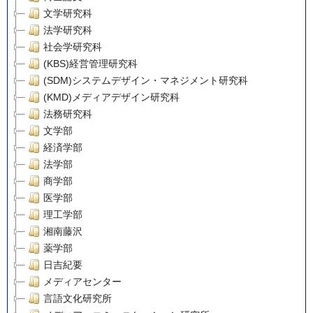
文学研究科
法学研究科
社会学研究科
(KBS)経営管理研究科
(SDM)システムデザイン・マネジメント研究科
(KMD)メディアデザイン研究科
法務研究科
文学部
経済学部
法学部
商学部
医学部
理工学部
湘南藤沢
薬学部
日吉紀要
メディアセンター
言語文化研究所