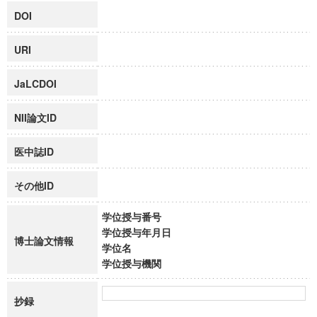
DOI
URI
JaLCDOI
NII論文ID
医中誌ID
その他ID
学位授与番号
学位授与年月日
博士論文情報
学位名
学位授与機関
抄録