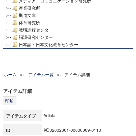
メディア・コミュニケーション研究所
産業研究所
斯道文庫
体育研究所
教職課程センター
福澤研究センター
日本語・日本文化教育センター
アート・センター
外国語教育研究センター
デジタルメディア・コンテンツ統合研究センター
ホーム
»»
グローバルリサーチインスティテュート
アイテム一覧
»» アイテム詳細
塾内助成報告書
科学研究費補助金研究成果報告書
アイテム詳細
21世紀COEプログラム
慶應義塾大学グローバルCOEプログラム市民社会ガバナンス
慶應義塾大学グローバルCOEプログラム論理と感性の先端的
Article
アイテムタイプ
博士課程教育リーディングプログラム「超成熟社会発展のサ
学術雑誌掲載論文等(8)
KO32002001-00000009-0110
ID
その他