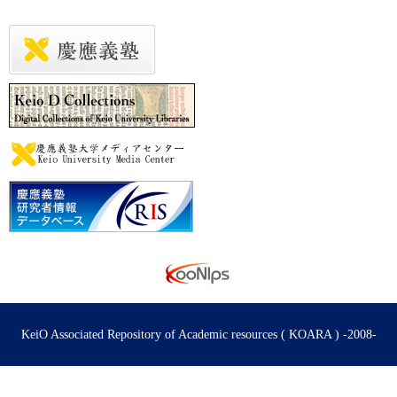
KeiO Associated Repository of Academic resources ( KOARA ) -2008-