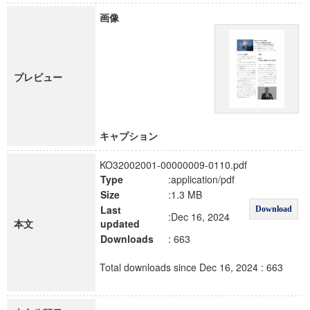
画像
プレビュー
キャプション
KO32002001-00000009-0110.pdf
Type
:application/pdf
Size
:1.3 MB
Last
Download
:Dec 16, 2024
本文
updated
Downloads
: 663
Total downloads since Dec 16, 2024 : 663