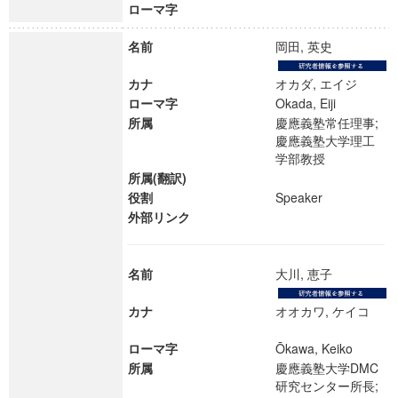
ローマ字
名前
岡田, 英史
カナ
オカダ, エイジ
ローマ字
Okada, Eiji
所属
慶應義塾常任理事;
慶應義塾大学理工
学部教授
所属(翻訳)
役割
Speaker
外部リンク
名前
大川, 恵子
カナ
オオカワ, ケイコ
ローマ字
Ōkawa, Keiko
所属
慶應義塾大学DMC
研究センター所長;