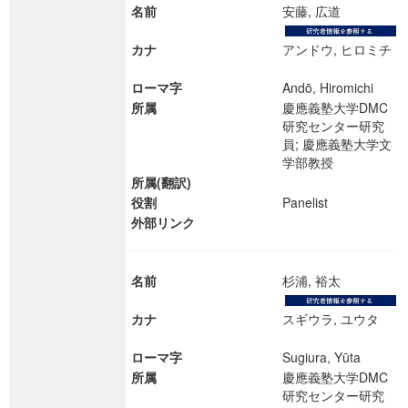
名前
安藤, 広道
カナ
アンドウ, ヒロミチ
ローマ字
Andō, Hiromichi
所属
慶應義塾大学DMC
研究センター研究
員; 慶應義塾大学文
学部教授
所属(翻訳)
役割
Panelist
外部リンク
名前
杉浦, 裕太
カナ
スギウラ, ユウタ
ローマ字
Sugiura, Yūta
所属
慶應義塾大学DMC
研究センター研究