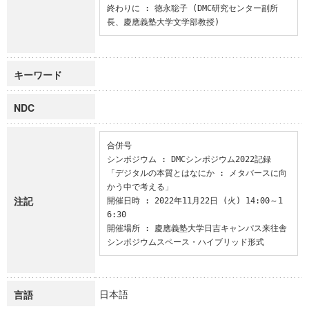
終わりに : 徳永聡子 (DMC研究センター副所
長、慶應義塾大学文学部教授)
キーワード
NDC
合併号

シンポジウム : DMCシンポジウム2022記録

「デジタルの本質とはなにか : メタバースに向
かう中で考える」

注記
開催日時 : 2022年11月22日 (火) 14:00～1
6:30

開催場所 : 慶應義塾大学日吉キャンパス来往舎
シンポジウムスペース・ハイブリッド形式
日本語
言語