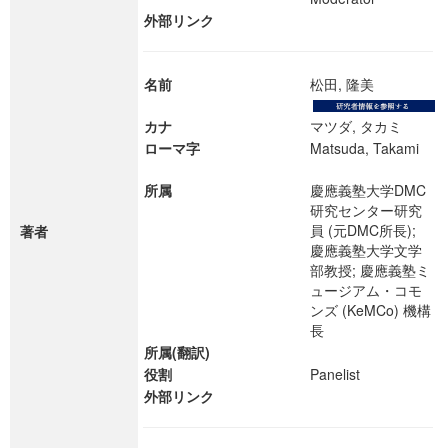
外部リンク
名前
松田, 隆美
カナ
マツダ, タカミ
ローマ字
Matsuda, Takami
所属
慶應義塾大学DMC
研究センター研究
員 (元DMC所長);
著者
慶應義塾大学文学
部教授; 慶應義塾ミ
ュージアム・コモ
ンズ (KeMCo) 機構
長
所属(翻訳)
役割
Panelist
外部リンク