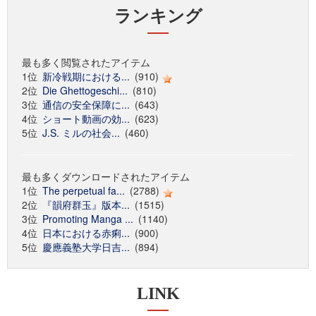
ランキング
最も多く閲覧されたアイテム
1位
新冷戦期における...
(910)
2位
Die Ghettogeschi...
(810)
3位
通信の安全保障に...
(643)
4位
ショート動画の効...
(623)
5位
J.S. ミルの社会...
(460)
最も多くダウンロードされたアイテム
1位
The perpetual fa...
(2788)
2位
『韻府群玉』版本...
(1515)
3位
Promoting Manga ...
(1140)
4位
日本における赤痢...
(900)
5位
慶應義塾大学日吉...
(894)
LINK