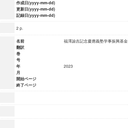
作成日(yyyy-mm-dd)
更新日(yyyy-mm-dd)
記録日(yyyy-mm-dd)
2 p.
名前
福澤諭吉記念慶應義塾学事振興基
翻訳
巻
号
年
2023
月
開始ページ
終了ページ