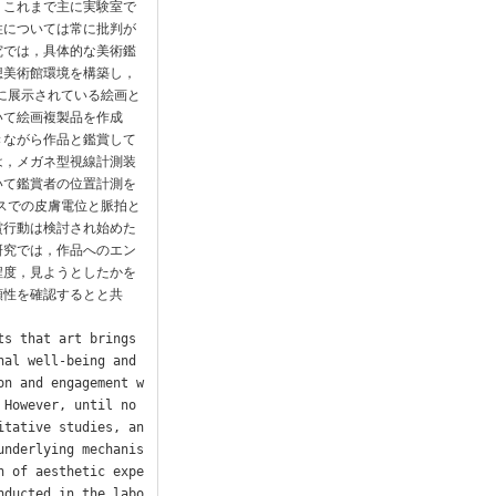
，これまで主に実験室で
性については常に批判が
究では，具体的な美術鑑
想美術館環境を構築し，
館に展示されている絵画と
いて絵画複製品を作成
きながら作品と鑑賞して
は，メガネ型視線計測装
いて鑑賞者の位置計測を
レスでの皮膚電位と脈拍と
賞行動は検討され始めた
研究では，作品へのエン
程度，見ようとしたかを
頼性を確認するとと共
s that art brings 
al well-being and 
on and engagement w
 However, until no
itative studies, an
underlying mechanis
n of aesthetic expe
nducted in the labo