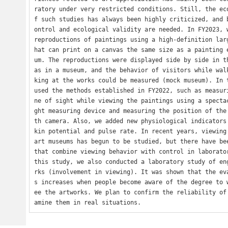
ratory under very restricted conditions. Still, the ec
f such studies has always been highly criticized, and 
ontrol and ecological validity are needed. In FY2023, w
reproductions of paintings using a high-definition lar
hat can print on a canvas the same size as a painting 
um. The reproductions were displayed side by side in th
as in a museum, and the behavior of visitors while wal
king at the works could be measured (mock museum). In t
used the methods established in FY2022, such as measur
ne of sight while viewing the paintings using a specta
ght measuring device and measuring the position of the
th camera. Also, we added new physiological indicators
kin potential and pulse rate. In recent years, viewing 
art museums has begun to be studied, but there have bee
that combine viewing behavior with control in laborator
this study, we also conducted a laboratory study of en
rks (involvement in viewing). It was shown that the ev
s increases when people become aware of the degree to 
ee the artworks. We plan to confirm the reliability of
amine them in real situations.