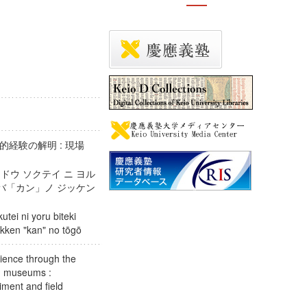
経験の解明 : 現場
ドウ ソクテイ ニ ヨル
ンバ「カン」ノ ジッケン
tei ni yoru biteki
 jikken "kan" no tōgō
rience through the
n museums :
eriment and field