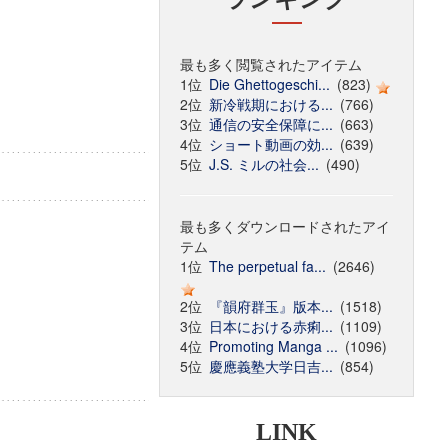
最も多く閲覧されたアイテム
1位
Die Ghettogeschi...
(823)
2位
新冷戦期における...
(766)
3位
通信の安全保障に...
(663)
4位
ショート動画の効...
(639)
5位
J.S. ミルの社会...
(490)
最も多くダウンロードされたアイ
テム
1位
The perpetual fa...
(2646)
2位
『韻府群玉』版本...
(1518)
3位
日本における赤痢...
(1109)
4位
Promoting Manga ...
(1096)
5位
慶應義塾大学日吉...
(854)
LINK