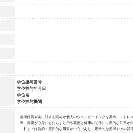
学位授与番号
学位授与年月日
学位名
学位授与機関
芸術鑑賞や美に対する関与が個人のウェルビーイングを高め，ストレ
等，芸術が心身にもたらす効用や芸術と健康の関係に世界的な注目が
これまでは質的・定性的な研究が中心であり，定量的な把握やその背