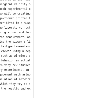
ological validity o
both experimental c
e will be creating 
ge-format printer t
exhibited in a muse
e laboratory, just 
king around and loo
he measurement, we 
ing the viewer's li
cle-type line-of-si
 viewer using a dep
 such as wireless s
behavior in actual 
n very few studies 
y experiments. In 
gagement with artwo
aluation of artwork
which they try to s
 the results and ex