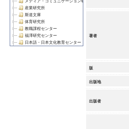
メディア・コミュニケーション研究所
産業研究所
斯道文庫
体育研究所
教職課程センター
著者
福澤研究センター
日本語・日本文化教育センター
アート・センター
外国語教育研究センター
デジタルメディア・コンテンツ統合研究センター
版
グローバルリサーチインスティテュート
塾内助成報告書
出版地
科学研究費補助金研究成果報告書
21世紀COEプログラム
慶應義塾大学グローバルCOEプログラム市民社会ガバナ
出版者
慶應義塾大学グローバルCOEプログラム論理と感性の先
博士課程教育リーディングプログラム「超成熟社会発展
学術雑誌掲載論文等(8)
その他