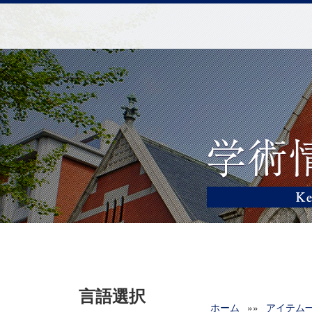
言語選択
ホーム
»»
アイテム