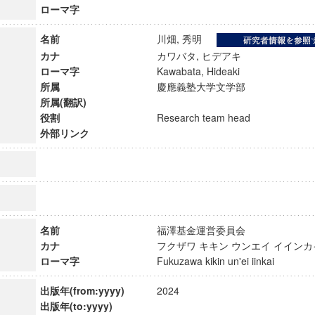
ローマ字
名前
川畑, 秀明
カナ
カワバタ, ヒデアキ
ローマ字
Kawabata, Hideaki
所属
慶應義塾大学文学部
所属(翻訳)
役割
Research team head
外部リンク
名前
福澤基金運営委員会
ンス教育研究センター
カナ
フクザワ キキン ウンエイ イイ
端的教育研究拠点
ローマ字
Fukuzawa kikin un'ei iinkai
のサイエンス」
出版年(from:yyyy)
2024
出版年(to:yyyy)