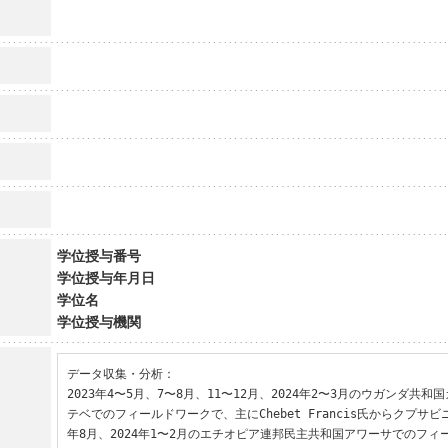
学位授与番号
学位授与年月日
学位名
学位授与機関
データ収集・分析：

2023年4〜5月、7〜8月、11〜12月、2024年2〜3月のウガンダ共
テベでのフィールドワークで、主にChebet Francis氏からクプサビ
年8月、2024年1〜2月のエチオピア連邦民主共和国アワーサでのフィ