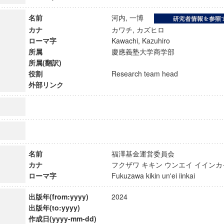
名前
河内, 一博
カナ
カワチ, カズヒロ
ローマ字
Kawachi, Kazuhiro
所属
慶應義塾大学商学部
所属(翻訳)
役割
Research team head
外部リンク
名前
福澤基金運営委員会
カナ
フクザワ キキン ウンエイ イイ
ンス教育研究センター
ローマ字
Fukuzawa kikin un'ei iinkai
端的教育研究拠点
のサイエンス」
出版年(from:yyyy)
2024
出版年(to:yyyy)
作成日(yyyy-mm-dd)