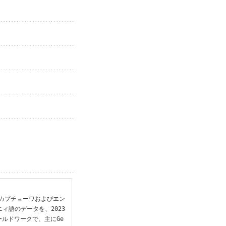
和国カプチョーワおよびエン
ニィ語のデータを、2023
ールドワークで、主にGe