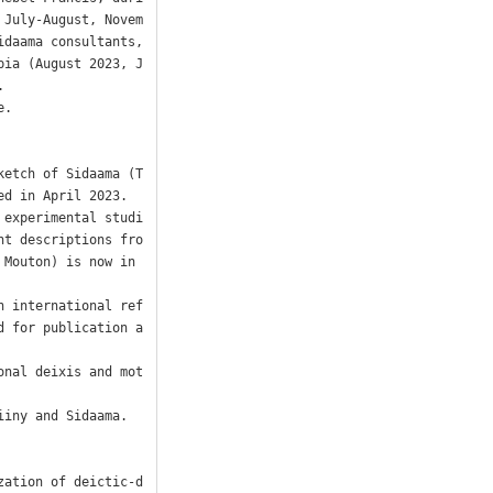
 July-August, Novem
daama consultants, 
pia (August 2023, J
 

.

ketch of Sidaama (T
d in April 2023.

 experimental studi
nt descriptions fro
Mouton) is now in 
n international ref
d for publication a
onal deixis and mot
iny and Sidaama. 

zation of deictic-d