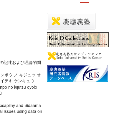
の記述および理論的問
ンポウ ノ キジュツ オ
イケイテキ ケンキュウ
pō no kijutsu oyobi
nkyū
upsapiiny and Sidaama
al issues using data on