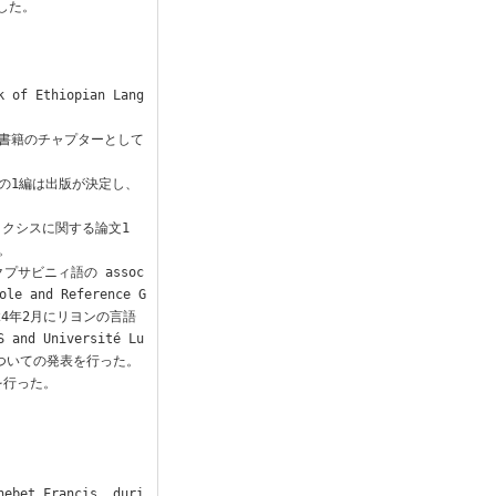
した。

 Ethiopian Lang
書籍のチャプターとして
の1編は出版が決定し、
イクシスに関する論文1


プサビニィ語の assoc
 and Reference G
24年2月にリヨンの言語
 and Université Lu
n についての発表を行った。
行った。

hebet Francis, duri