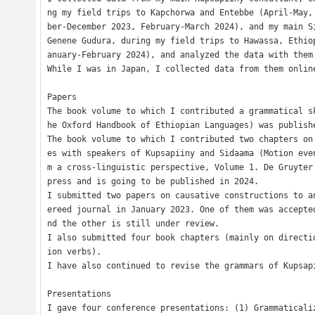
ng my field trips to Kapchorwa and Entebbe (April-May,
ber-December 2023, February-March 2024), and my main Si
Genene Gudura, during my field trips to Hawassa, Ethio
anuary-February 2024), and analyzed the data with them.
While I was in Japan, I collected data from them online
Papers

The book volume to which I contributed a grammatical s
he Oxford Handbook of Ethiopian Languages) was publishe
The book volume to which I contributed two chapters on
es with speakers of Kupsapiiny and Sidaama (Motion eve
m a cross-linguistic perspective, Volume 1. De Gruyter 
press and is going to be published in 2024.

I submitted two papers on causative constructions to a
ereed journal in January 2023. One of them was accepte
nd the other is still under review.

I also submitted four book chapters (mainly on directi
ion verbs). 

I have also continued to revise the grammars of Kupsapi
Presentations

I gave four conference presentations: (1) Grammaticali