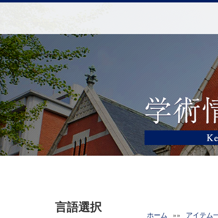
言語選択
ホーム
»»
アイテム