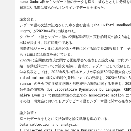
nene Gudura氏からシダーマ語のデータを採り、彼らとともに分析を
日本にいる間は彼らからオンラインでデータを採った。

論文発表：

シダーマ語の文法の記述をした章を含む書籍（The Oxford Handbook of
uages）が2023年4月に出版された。

クプサビニィ語とシダーマ語の空間移動表現の実験的研究の論文2編を
出版が決まり、現在印刷中である。

国際査読ジャーナルに因果関係・使役に関する論文を2編投稿して、そ
もう1編は査読審査を受けている。

2022年に空間移動表現に関する国際学会で発表した論文2編、方向ダ
編、移動動詞についての論文1編を、書籍のチャプターとして投稿した。
学会発表としては、2023年5月の日本アフリカ学会第60回学術大会でク
iated motion 構文の通時的発展についての発表を、2023年8月の Role
rammar の学会で使役構文意味と形態統語の関係に関する発表を、20
類型論の研究所 (Le Laboratoire Dynamique Du Langage, CNRS
mière Lyon 2) で移動類型論の文脈での associated motio
その他、研究会においてもクプサビニィ語とシダーマ語に関する発表を
論文執筆：

採ったデータをもとに文法執筆と論文執筆を進めている。

Data collection and analysis:

I collected data from my main Kupsapiiny consultant, C