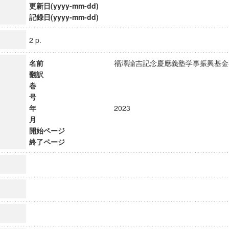
更新日(yyyy-mm-dd)
記録日(yyyy-mm-dd)
2 p.
名前
福澤諭吉記念慶應義塾学事振興基
翻訳
巻
号
年
2023
月
開始ページ
終了ページ