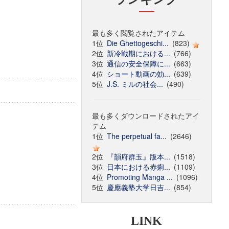
最も多く閲覧されたアイテム
1位
Die Ghettogeschi...
(823)
2位
新冷戦期における...
(766)
3位
通信の安全保障に...
(663)
4位
ショート動画の効...
(639)
5位
J.S. ミルの社会...
(490)
最も多くダウンロードされたアイ
テム
1位
The perpetual fa...
(2646)
2位
『韻府群玉』版本...
(1518)
3位
日本における赤痢...
(1109)
4位
Promoting Manga ...
(1096)
5位
慶應義塾大学日吉...
(854)
LINK