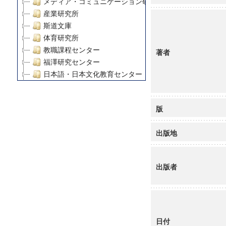
メディア・コミュニケーション研究所
産業研究所
斯道文庫
体育研究所
教職課程センター
著者
福澤研究センター
日本語・日本文化教育センター
アート・センター
外国語教育研究センター
版
デジタルメディア・コンテンツ統合研究センター
グローバルリサーチインスティテュート
出版地
塾内助成報告書
科学研究費補助金研究成果報告書
21世紀COEプログラム
出版者
慶應義塾大学グローバルCOEプログラム市民社会ガバナ
慶應義塾大学グローバルCOEプログラム論理と感性の先
博士課程教育リーディングプログラム「超成熟社会発展
学術雑誌掲載論文等(8)
その他
日付