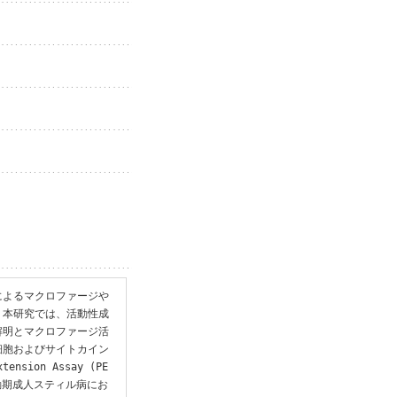
によるマクロファージや
。本研究では、活動性成
解明とマクロファージ活
細胞およびサイトカイン
sion Assay (PE
動期成人スティル病にお