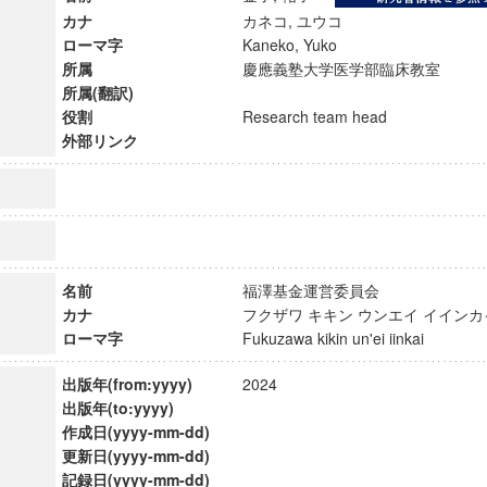
カナ
カネコ, ユウコ
ローマ字
Kaneko, Yuko
所属
慶應義塾大学医学部臨床教室
所属(翻訳)
役割
Research team head
外部リンク
名前
福澤基金運営委員会
カナ
フクザワ キキン ウンエイ イイ
ローマ字
Fukuzawa kikin un'ei iinkai
ンス教育研究センター
出版年(from:yyyy)
2024
端的教育研究拠点
出版年(to:yyyy)
のサイエンス」
作成日(yyyy-mm-dd)
更新日(yyyy-mm-dd)
記録日(yyyy-mm-dd)