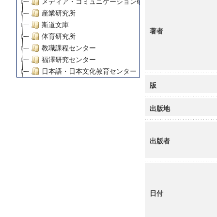
メディア・コミュニケーション研究所
産業研究所
斯道文庫
著者
体育研究所
教職課程センター
福澤研究センター
日本語・日本文化教育センター
アート・センター
版
外国語教育研究センター
デジタルメディア・コンテンツ統合研究センター
出版地
グローバルリサーチインスティテュート
塾内助成報告書
出版者
科学研究費補助金研究成果報告書
21世紀COEプログラム
慶應義塾大学グローバルCOEプログラム市民社会ガバナ
慶應義塾大学グローバルCOEプログラム論理と感性の先
博士課程教育リーディングプログラム「超成熟社会発展
日付
学術雑誌掲載論文等(8)
その他