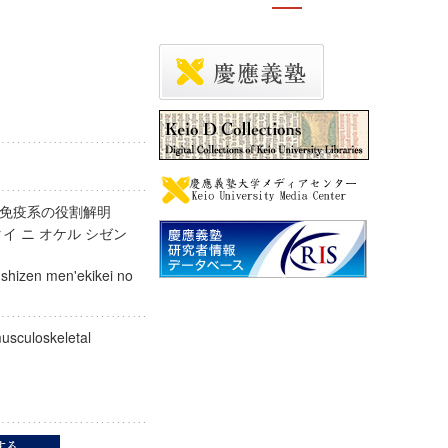
然免疫系の役割解明
イ ニ オケル シゼン
メイ
 shizen men'ekikei no
usculoskeletal