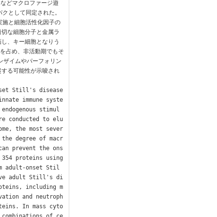
タンパクなどマクロファージ遊
パクとして同定された。
画実施と細胞活性化因子の
適切な細胞分子と金属ラ
画し、キー細胞となりう
分を占め、非活動期でもそ
ランザイムやパーフォリン
起する可能性が示唆され
et Still's disease 
innate immune syste
 endogenous stimul
re conducted to elu
ome, the most sever
 the degree of macr
can prevent the ons
354 proteins using 
m adult-onset Stil
ve adult Still's di
oteins, including m
vation and neutroph
teins. In mass cyto
 combinations of ce