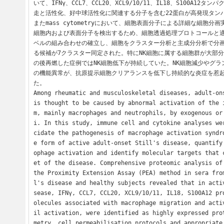
いて、IFNγ、CCL7、CCL20、XCL9/10/11、IL18、S100A12
走と活性化、好中球活性化に関連する分子を含む22蛋白が高発現タン
またmass cytometryにおいて、細胞表面分子による詳細な細胞分
細胞内および表面分子を検出するため、細胞透過処理プロトコールと
ベルの組み合わせの確立し、細胞をクラスター分析と主成分分析で分
る候補が7クラスター同定された。特にNK細胞に属する細胞群が大部
の後再燃した症例ではNK細胞低下が持続していた。NK細胞減少やグ
の機能異常が、抗原提示細胞クリアランスを低下し持続的な炎症を惹
た。

Among rheumatic and musculoskeletal diseases, adult-ons
is thought to be caused by abnormal activation of the 
m, mainly macrophages and neutrophils, by exogenous or
i. In this study, immune cell and cytokine analyses we
cidate the pathogenesis of macrophage activation syndr
e form of active adult-onset Still's disease, quantify
ophage activation and identify molecular targets that 
et of the disease. Comprehensive proteomic analysis of 
the Proximity Extension Assay (PEA) method in sera fro
l's disease and healthy subjects revealed that in acti
sease, IFNγ, CCL7, CCL20, XCL9/10/11, IL18, S100A12 pr
olecules associated with macrophage migration and acti
il activation, were identified as highly expressed pro
metry, cell permeabilisation protocols and appropriate