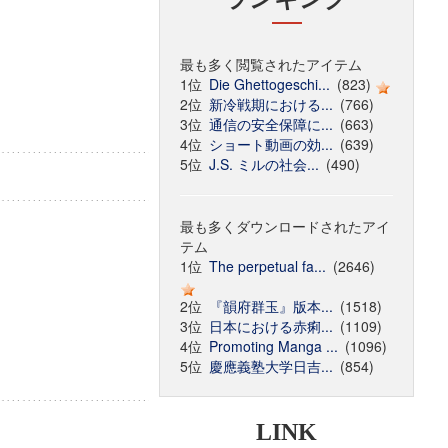
最も多く閲覧されたアイテム
1位
Die Ghettogeschi...
(823)
2位
新冷戦期における...
(766)
3位
通信の安全保障に...
(663)
4位
ショート動画の効...
(639)
5位
J.S. ミルの社会...
(490)
最も多くダウンロードされたアイ
テム
1位
The perpetual fa...
(2646)
2位
『韻府群玉』版本...
(1518)
3位
日本における赤痢...
(1109)
4位
Promoting Manga ...
(1096)
5位
慶應義塾大学日吉...
(854)
LINK