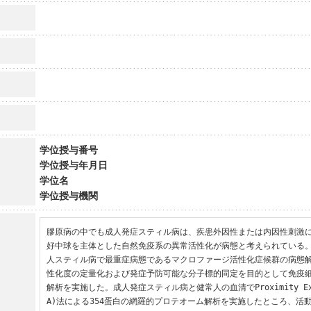
学位授与番号
学位授与年月日
学位名
学位授与機関
膠原病の中でも成人発症スティル病は、疾患外因性または内因性刺激
好中球を主体とした自然免疫系の異常活性化が病態と考えられている
人スティル病で最重症病態であるマクロファージ活性化症候群の病態
性化度の定量化および発症予防可能な分子標的同定を目的として免疫
解析を実施した。成人発症スティル病と健常人の血清でProximity Exten
A)法による354蛋白の網羅的プロテオーム解析を実施したところ、活