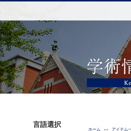
言語選択
ホーム
»»
アイテム