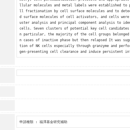
llular molecules and metal labels were established to 
ll fractionation by cell surface molecules and to dete
d surface molecules of cell activators, and cells were
uster analysis and principal component analysis to iden
cells. Seven clusters of potential key cell candidates
n particular, the majority of the cell groups belonged
n cases of inactive phase but then relapsed It was sug
tion of NK cells especially through granzyme and perfo
gen-presenting cell clearance and induce persistent in
申請種類 : 福澤基金研究補助