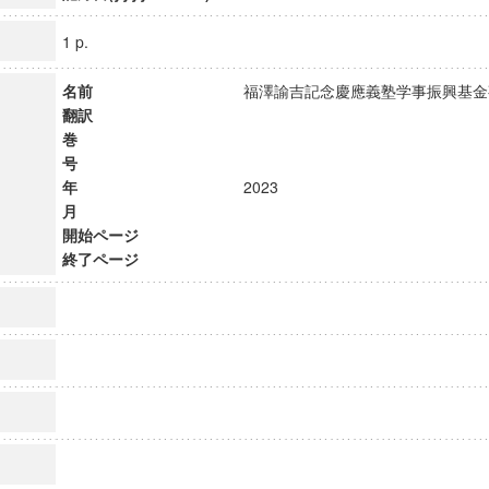
1 p.
名前
福澤諭吉記念慶應義塾学事振興基
翻訳
巻
号
年
2023
月
開始ページ
終了ページ