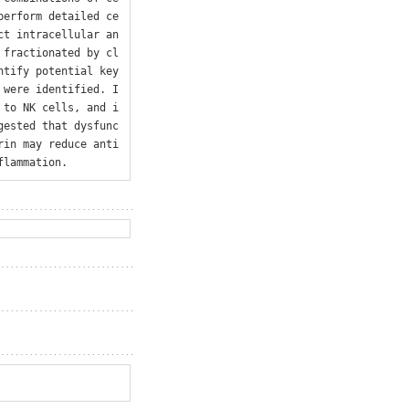
perform detailed ce
ct intracellular an
 fractionated by cl
tify potential key 
 were identified. I
 to NK cells, and i
gested that dysfunc
rin may reduce anti
flammation.