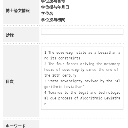
学位授与番号
学位授与年月日
博士論文情報
学位名
学位授与機関
抄録
1 The sovereign state as a Leviathan a
nd its constraints

2 The four forces driving the metamorp
hosis of sovereignty since the end of 
the 20th century

目次
3 State sovereignty revived by the "Al
gorithmic Leviathan"

4 Towards to the legal and technologic
al due process of Algorithmic Leviatha
n
キーワード