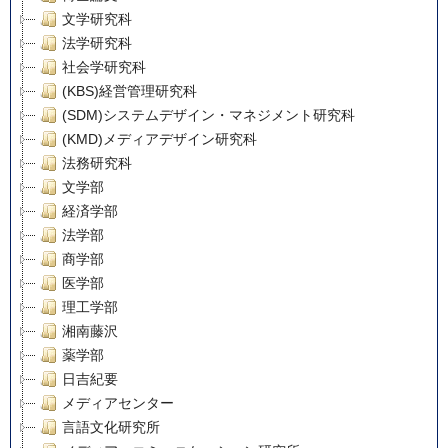
文学研究科
法学研究科
社会学研究科
(KBS)経営管理研究科
(SDM)システムデザイン・マネジメント研究科
(KMD)メディアデザイン研究科
法務研究科
文学部
経済学部
法学部
商学部
医学部
理工学部
湘南藤沢
薬学部
日吉紀要
メディアセンター
言語文化研究所