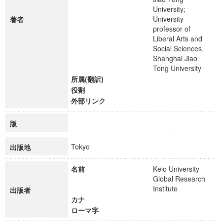
University;
University
著者
professor of
Liberal Arts and
Social Sciences,
Shanghai Jiao
Tong University
所属(翻訳)
役割
外部リンク
版
Tokyo
出版地
名前
Keio University
Global Research
Institute
出版者
カナ
ローマ字