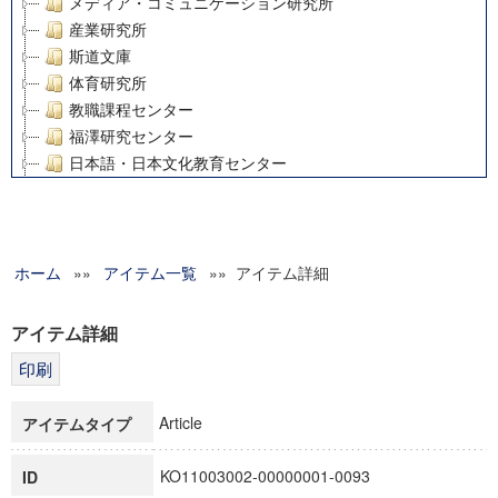
メディア・コミュニケーション研究所
産業研究所
斯道文庫
体育研究所
教職課程センター
福澤研究センター
日本語・日本文化教育センター
アート・センター
外国語教育研究センター
デジタルメディア・コンテンツ統合研究センター
ホーム
»»
グローバルリサーチインスティテュート
アイテム一覧
»» アイテム詳細
塾内助成報告書
科学研究費補助金研究成果報告書
アイテム詳細
21世紀COEプログラム
慶應義塾大学グローバルCOEプログラム市民社会ガバナンス
慶應義塾大学グローバルCOEプログラム論理と感性の先端的
Article
アイテムタイプ
博士課程教育リーディングプログラム「超成熟社会発展のサ
学術雑誌掲載論文等(8)
KO11003002-00000001-0093
ID
その他