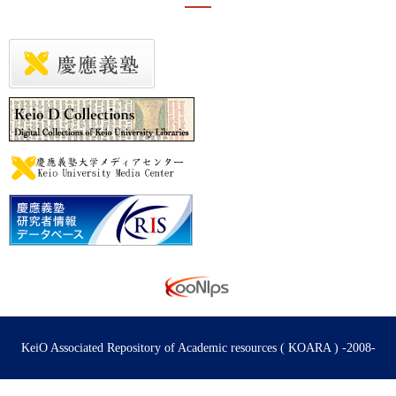
KeiO Associated Repository of Academic resources ( KOARA ) -2008-