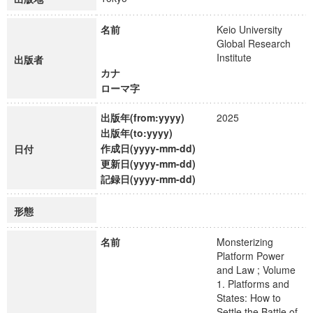
名前
Keio University
Global Research
Institute
出版者
カナ
ローマ字
出版年(from:yyyy)
2025
出版年(to:yyyy)
作成日(yyyy-mm-dd)
日付
更新日(yyyy-mm-dd)
記録日(yyyy-mm-dd)
形態
名前
Monsterizing
Platform Power
and Law ; Volume
1. Platforms and
States: How to
Settle the Battle of