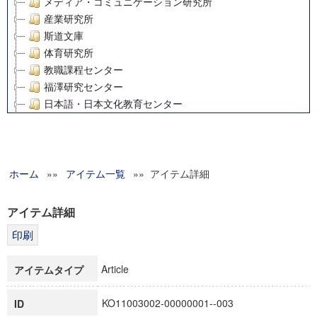
メディア・コミュニケーション研究所
産業研究所
斯道文庫
体育研究所
教職課程センター
福澤研究センター
日本語・日本文化教育センター
アート・センター
外国語教育研究センター
デジタルメディア・コンテンツ統合研究センター
ホーム
»»
グローバルリサーチインスティテュート
アイテム一覧
»» アイテム詳細
塾内助成報告書
科学研究費補助金研究成果報告書
アイテム詳細
21世紀COEプログラム
慶應義塾大学グローバルCOEプログラム市民社会ガバナンス
慶應義塾大学グローバルCOEプログラム論理と感性の先端的
Article
アイテムタイプ
博士課程教育リーディングプログラム「超成熟社会発展のサ
学術雑誌掲載論文等(8)
KO11003002-00000001--003
ID
その他