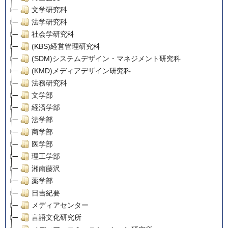
文学研究科
法学研究科
社会学研究科
(KBS)経営管理研究科
(SDM)システムデザイン・マネジメント研究科
(KMD)メディアデザイン研究科
法務研究科
文学部
経済学部
法学部
商学部
医学部
理工学部
湘南藤沢
薬学部
日吉紀要
メディアセンター
言語文化研究所