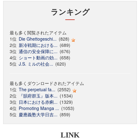
ランキング
最も多く閲覧されたアイテム
1位
Die Ghettogeschi...
(828)
2位
新冷戦期における...
(689)
3位
通信の安全保障に...
(676)
4位
ショート動画の効...
(658)
5位
J.S. ミルの社会...
(620)
最も多くダウンロードされたアイテム
1位
The perpetual fa...
(2552)
2位
『韻府群玉』版本...
(1534)
3位
日本における赤痢...
(1329)
4位
Promoting Manga ...
(1053)
5位
慶應義塾大学日吉...
(859)
LINK