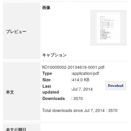
画像
プレビュー
キャプション
KO10005002-20134619-0001.pdf
Type
:application/pdf
Size
:414.0 KB
Last
Download
:Jul 7, 2014
本文
updated
Downloads
: 3570
Total downloads since Jul 7, 2014 : 3570
本文公開日