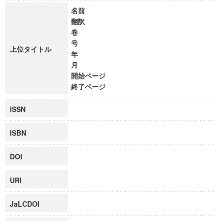
名前
翻訳
巻
号
上位タイトル
年
月
開始ページ
終了ページ
ISSN
ISBN
DOI
URI
JaLCDOI