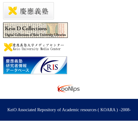
KeiO Associated Repository of Academic resources ( KOARA ) -2008-