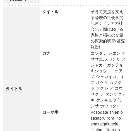
タイトル
子育て支援を支え
る論理の社会学的
記述 : 「ケアの社
会化」期における
家族と福祉の交錯
の探索的研究(審査
報告)
カナ
コソダテ シエン オ
ササエル ロンリ ノ
シャカイガクテキ
キジュツ : 「ケア
ノ シャカイカ」キ
ニ オケル カゾク
ト フクシ ノ コウ
タイトル
サク ノ タンサクテ
キ ケンキュウ (シ
ンサ ホウコク)
ローマ字
Kosodate shien o
sasaeru ronri no
shakaigakuteki
kijutsu : "kea no