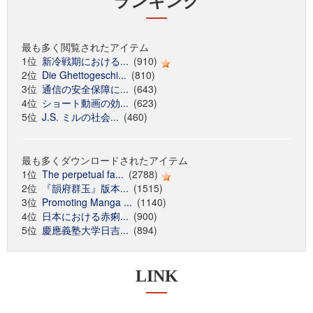
ランキング
最も多く閲覧されたアイテム
1位
新冷戦期における...
(910)
2位
Die Ghettogeschi...
(810)
3位
通信の安全保障に...
(643)
4位
ショート動画の効...
(623)
5位
J.S. ミルの社会...
(460)
最も多くダウンロードされたアイテム
1位
The perpetual fa...
(2788)
2位
『韻府群玉』版本...
(1515)
3位
Promoting Manga ...
(1140)
4位
日本における赤痢...
(900)
5位
慶應義塾大学日吉...
(894)
LINK