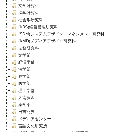
文学研究科
法学研究科
社会学研究科
(KBS)経営管理研究科
(SDM)システムデザイン・マネジメント研究科
(KMD)メディアデザイン研究科
法務研究科
文学部
経済学部
法学部
商学部
医学部
理工学部
湘南藤沢
薬学部
日吉紀要
メディアセンター
言語文化研究所