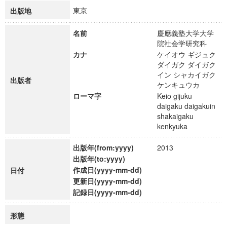
東京
出版地
名前
慶應義塾大学大学
院社会学研究科
カナ
ケイオウ ギジュク
ダイガク ダイガク
イン シャカイガク
出版者
ケンキュウカ
ローマ字
Keio gijuku
daigaku daigakuin
shakaigaku
kenkyuka
出版年(from:yyyy)
2013
出版年(to:yyyy)
作成日(yyyy-mm-dd)
日付
更新日(yyyy-mm-dd)
記録日(yyyy-mm-dd)
形態