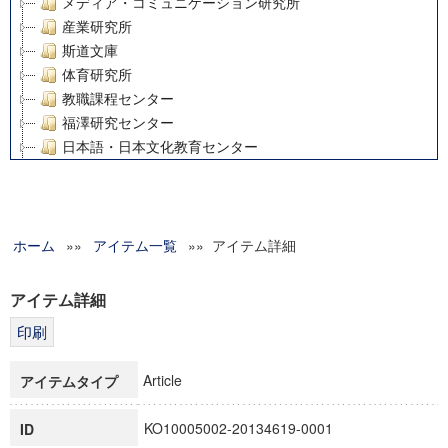
メディア・コミュニケーション研究所
産業研究所
斯道文庫
体育研究所
教職課程センター
福澤研究センター
日本語・日本文化教育センター
アート・センター
外国語教育研究センター
デジタルメディア・コンテンツ統合研究センター
ホーム
»»
グローバルリサーチインスティテュート
アイテム一覧
»» アイテム詳細
塾内助成報告書
科学研究費補助金研究成果報告書
アイテム詳細
21世紀COEプログラム
慶應義塾大学グローバルCOEプログラム市民社会ガバナンス
慶應義塾大学グローバルCOEプログラム論理と感性の先端的
Article
アイテムタイプ
博士課程教育リーディングプログラム「超成熟社会発展のサ
学術雑誌掲載論文等(8)
KO10005002-20134619-0001
ID
その他