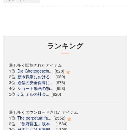
ランキング
最も多く閲覧されたアイテム
1位
Die Ghettogeschi...
(828)
2位
新冷戦期における...
(689)
3位
通信の安全保障に...
(676)
4位
ショート動画の効...
(658)
5位
J.S. ミルの社会...
(620)
最も多くダウンロードされたアイテム
1位
The perpetual fa...
(2552)
2位
『韻府群玉』版本...
(1534)
3位
日本における赤痢...
(1329)