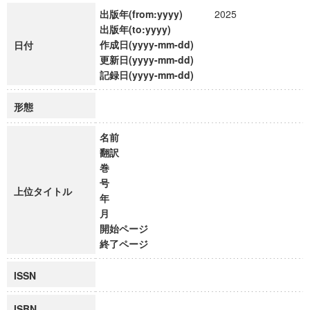
出版年(from:yyyy)
2025
出版年(to:yyyy)
作成日(yyyy-mm-dd)
日付
更新日(yyyy-mm-dd)
記録日(yyyy-mm-dd)
形態
名前
翻訳
巻
号
上位タイトル
年
月
開始ページ
終了ページ
ISSN
ISBN