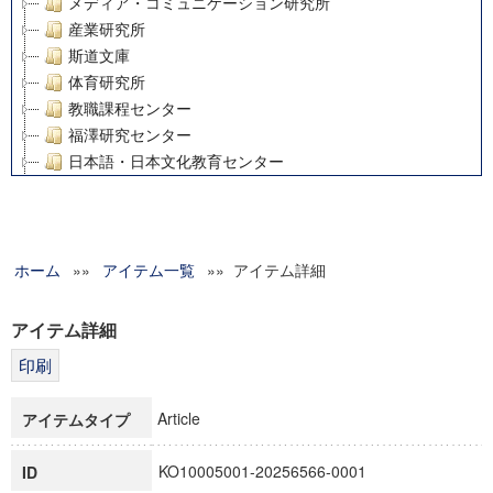
メディア・コミュニケーション研究所
産業研究所
斯道文庫
体育研究所
教職課程センター
福澤研究センター
日本語・日本文化教育センター
アート・センター
外国語教育研究センター
デジタルメディア・コンテンツ統合研究センター
ホーム
»»
グローバルリサーチインスティテュート
アイテム一覧
»» アイテム詳細
塾内助成報告書
科学研究費補助金研究成果報告書
アイテム詳細
21世紀COEプログラム
慶應義塾大学グローバルCOEプログラム市民社会ガバナンス
慶應義塾大学グローバルCOEプログラム論理と感性の先端的
Article
アイテムタイプ
博士課程教育リーディングプログラム「超成熟社会発展のサ
学術雑誌掲載論文等(8)
KO10005001-20256566-0001
ID
その他