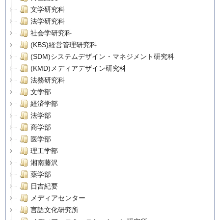
文学研究科
法学研究科
社会学研究科
(KBS)経営管理研究科
(SDM)システムデザイン・マネジメント研究科
(KMD)メディアデザイン研究科
法務研究科
文学部
経済学部
法学部
商学部
医学部
理工学部
湘南藤沢
薬学部
日吉紀要
メディアセンター
言語文化研究所