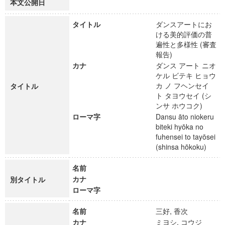
本文公開日
タイトル
ダンスアートにお
ける美的評価の普
遍性と多様性 (審査
報告)
カナ
ダンス アート ニオ
ケル ビテキ ヒョウ
カ ノ フヘンセイ
タイトル
ト タヨウセイ (シ
ンサ ホウコク)
ローマ字
Dansu āto niokeru
biteki hyōka no
fuhensei to tayōsei
(shinsa hōkoku)
名前
カナ
別タイトル
ローマ字
名前
三好, 香次
カナ
ミヨシ, コウジ