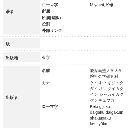
ローマ字
Miyoshi, Koji
所属
著者
所属(翻訳)
役割
外部リンク
版
東京
出版地
名前
慶應義塾大学大学
院社会学研究科
カナ
ケイオウ ギジュク
ダイガク ダイガク
イン シャカイガク
出版者
ケンキュウカ
ローマ字
Keiō gijuku
daigaku daigakuin
shakaigaku
kenkyūka