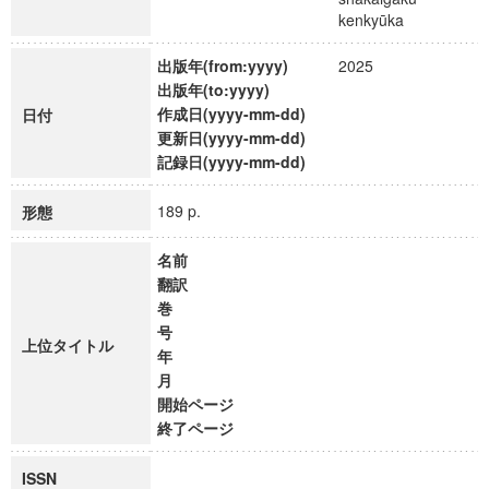
kenkyūka
出版年(from:yyyy)
2025
出版年(to:yyyy)
作成日(yyyy-mm-dd)
日付
更新日(yyyy-mm-dd)
記録日(yyyy-mm-dd)
189 p.
形態
名前
翻訳
巻
号
上位タイトル
年
月
開始ページ
終了ページ
ISSN