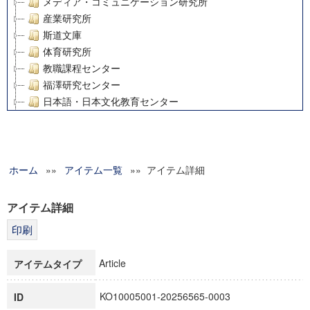
メディア・コミュニケーション研究所
産業研究所
斯道文庫
体育研究所
教職課程センター
福澤研究センター
日本語・日本文化教育センター
アート・センター
外国語教育研究センター
デジタルメディア・コンテンツ統合研究センター
ホーム
»»
グローバルリサーチインスティテュート
アイテム一覧
»» アイテム詳細
塾内助成報告書
科学研究費補助金研究成果報告書
アイテム詳細
21世紀COEプログラム
慶應義塾大学グローバルCOEプログラム市民社会ガバナンス
慶應義塾大学グローバルCOEプログラム論理と感性の先端的
Article
アイテムタイプ
博士課程教育リーディングプログラム「超成熟社会発展のサ
学術雑誌掲載論文等(8)
KO10005001-20256565-0003
ID
その他