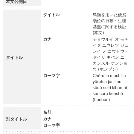
本文公開日
タイトル
鳥類を用いた優劣
順位の行動・生理
基盤に関する検証
(本文)
カナ
チョウルイ オ モチ
イタ ユウレツ ジュ
ンイ ノ コウドウ・
セイリ キバン ニ
タイトル
カンスル ケンショ
ウ (ホンブン)
ローマ字
Chōrui o mochiita
yūretsu jun'i no
kōdō seiri kiban ni
kansuru kenshō
(honbun)
名前
カナ
別タイトル
ローマ字