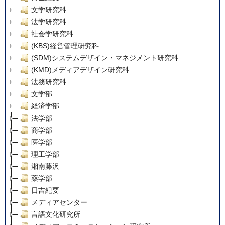
文学研究科
法学研究科
社会学研究科
(KBS)経営管理研究科
(SDM)システムデザイン・マネジメント研究科
(KMD)メディアデザイン研究科
法務研究科
文学部
経済学部
法学部
商学部
医学部
理工学部
湘南藤沢
薬学部
日吉紀要
メディアセンター
言語文化研究所