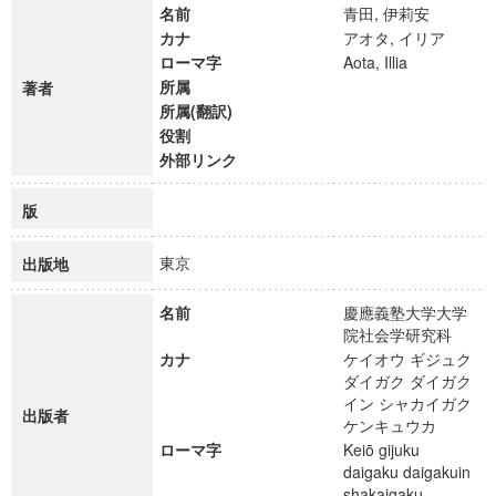
名前
青田, 伊莉安
カナ
アオタ, イリア
ローマ字
Aota, Illia
所属
著者
所属(翻訳)
役割
外部リンク
版
東京
出版地
名前
慶應義塾大学大学
院社会学研究科
カナ
ケイオウ ギジュク
ダイガク ダイガク
イン シャカイガク
出版者
ケンキュウカ
ローマ字
Keiō gijuku
daigaku daigakuin
shakaigaku