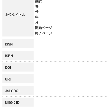
翻訳
巻
号
上位タイトル
年
月
開始ページ
終了ページ
ISSN
ISBN
DOI
URI
JaLCDOI
NII論文ID