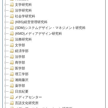
文学研究科
法学研究科
社会学研究科
(KBS)経営管理研究科
(SDM)システムデザイン・マネジメント研究科
(KMD)メディアデザイン研究科
法務研究科
文学部
経済学部
法学部
商学部
医学部
理工学部
湘南藤沢
薬学部
日吉紀要
メディアセンター
言語文化研究所