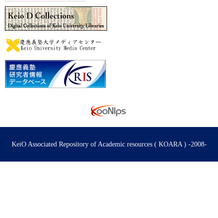
KeiO Associated Repository of Academic resources ( KOARA ) -2008-