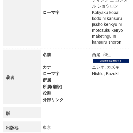
ル ショウロン
ローマ字
Kokyaku kōbai
kōdō ni kansuru
jisshō kenkyū ni
motozuku keiryō
māketingu ni
kansuru shōron
名前
西尾, 和生
カナ
ニシオ, カズキ
ローマ字
Nishio, Kazuki
著者
所属
所属(翻訳)
役割
外部リンク
版
東京
出版地