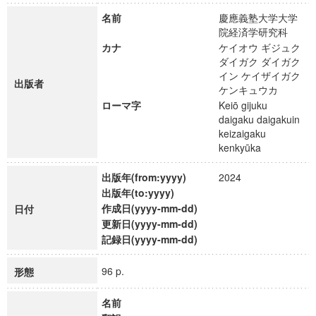
名前
慶應義塾大学大学
院経済学研究科
カナ
ケイオウ ギジュク
ダイガク ダイガク
イン ケイザイガク
出版者
ケンキュウカ
ローマ字
Keiō gijuku
daigaku daigakuin
keizaigaku
kenkyūka
出版年(from:yyyy)
2024
出版年(to:yyyy)
作成日(yyyy-mm-dd)
日付
更新日(yyyy-mm-dd)
記録日(yyyy-mm-dd)
96 p.
形態
名前