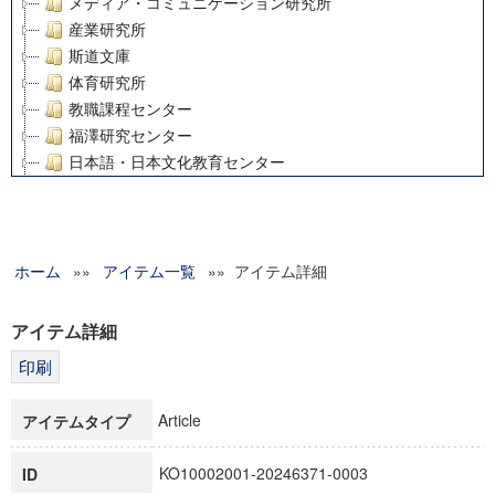
メディア・コミュニケーション研究所
産業研究所
斯道文庫
体育研究所
教職課程センター
福澤研究センター
日本語・日本文化教育センター
アート・センター
外国語教育研究センター
デジタルメディア・コンテンツ統合研究センター
ホーム
»»
グローバルリサーチインスティテュート
アイテム一覧
»» アイテム詳細
塾内助成報告書
科学研究費補助金研究成果報告書
アイテム詳細
21世紀COEプログラム
慶應義塾大学グローバルCOEプログラム市民社会ガバナンス
慶應義塾大学グローバルCOEプログラム論理と感性の先端的
Article
アイテムタイプ
博士課程教育リーディングプログラム「超成熟社会発展のサ
学術雑誌掲載論文等(8)
KO10002001-20246371-0003
ID
その他