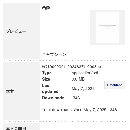
画像
プレビュー
キャプション
KO10002001-20246371-0003.pdf
Type
:application/pdf
Size
:3.0 MB
Last
Download
:May 7, 2025
本文
updated
Downloads
: 346
Total downloads since May 7, 2025 : 346
本文公開日