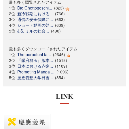
最も多く閲覧されたアイテム
1位
Die Ghettogeschi...
(823)
2位
新冷戦期における...
(766)
3位
通信の安全保障に...
(663)
4位
ショート動画の効...
(639)
5位
J.S. ミルの社会...
(490)
最も多くダウンロードされたアイテム
1位
The perpetual fa...
(2646)
2位
『韻府群玉』版本...
(1518)
3位
日本における赤痢...
(1109)
4位
Promoting Manga ...
(1096)
5位
慶應義塾大学日吉...
(854)
LINK