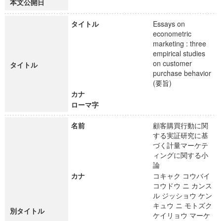
本文公開日
タイトル
Essays on
econometric
marketing : three
empirical studies
on customer
タイトル
purchase behavior
(要旨)
カナ
ローマ字
名前
顧客購買行動に関
する実証研究に基
づく計量マーケテ
ィングに関する小
論
カナ
コキャク コウバイ
コウドウ ニ カンス
ル ジッショウ ケン
キュウ ニ モトズク
別タイトル
ケイリョウ マーケ