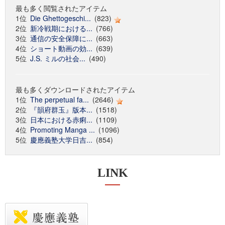
最も多く閲覧されたアイテム
1位
Die Ghettogeschi...
(823)
2位
新冷戦期における...
(766)
3位
通信の安全保障に...
(663)
4位
ショート動画の効...
(639)
5位
J.S. ミルの社会...
(490)
最も多くダウンロードされたアイテム
1位
The perpetual fa...
(2646)
2位
『韻府群玉』版本...
(1518)
3位
日本における赤痢...
(1109)
4位
Promoting Manga ...
(1096)
5位
慶應義塾大学日吉...
(854)
LINK