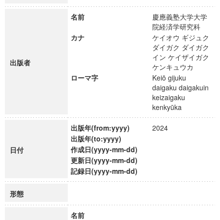
名前
慶應義塾大学大学
院経済学研究科
カナ
ケイオウ ギジュク
ダイガク ダイガク
イン ケイザイガク
出版者
ケンキュウカ
ローマ字
Keiō gijuku
daigaku daigakuin
keizaigaku
kenkyūka
出版年(from:yyyy)
2024
出版年(to:yyyy)
作成日(yyyy-mm-dd)
日付
更新日(yyyy-mm-dd)
記録日(yyyy-mm-dd)
形態
名前