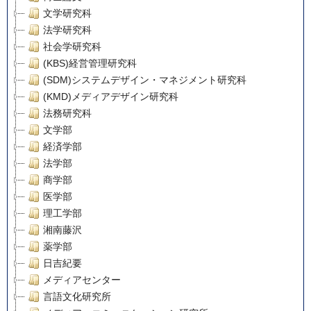
文学研究科
法学研究科
社会学研究科
(KBS)経営管理研究科
(SDM)システムデザイン・マネジメント研究科
(KMD)メディアデザイン研究科
法務研究科
文学部
経済学部
法学部
商学部
医学部
理工学部
湘南藤沢
薬学部
日吉紀要
メディアセンター
言語文化研究所