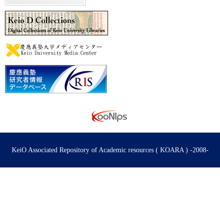
KeiO Associated Repository of Academic resources ( KOARA ) -2008-