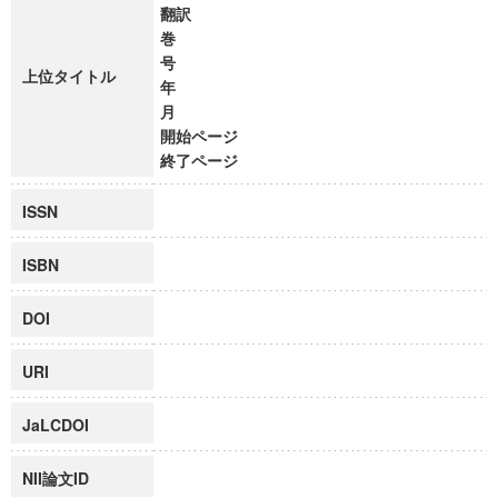
翻訳
巻
号
上位タイトル
年
月
開始ページ
終了ページ
ISSN
ISBN
DOI
URI
JaLCDOI
NII論文ID