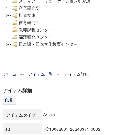
メディア・コミュニケーション研究所
産業研究所
斯道文庫
体育研究所
教職課程センター
福澤研究センター
日本語・日本文化教育センター
アート・センター
外国語教育研究センター
デジタルメディア・コンテンツ統合研究センター
ホーム
»»
グローバルリサーチインスティテュート
アイテム一覧
»» アイテム詳細
塾内助成報告書
科学研究費補助金研究成果報告書
アイテム詳細
21世紀COEプログラム
慶應義塾大学グローバルCOEプログラム市民社会ガバナンス
慶應義塾大学グローバルCOEプログラム論理と感性の先端的
Article
アイテムタイプ
博士課程教育リーディングプログラム「超成熟社会発展のサ
学術雑誌掲載論文等(8)
KO10002001-20246371-0002
ID
その他