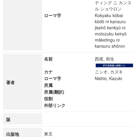
ティング ニ カンス
ル ショウロン
ローマ字
Kokyaku kōbai
kōdō ni kansuru
jisshō kenkyū ni
motozuku keiryō
māketingu ni
kansuru shōron
名前
西尾, 和生
カナ
ニシオ, カズキ
ローマ字
Nishio, Kazuki
著者
所属
所属(翻訳)
役割
外部リンク
版
東京
出版地