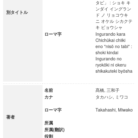
タビ」 : ショキ キ
ンダイ イングラン
別タイトル
ド ノ リョコウキ
ニ オケル シカクテ
キ ビョウシャ
ローマ字
Ingurando kara
Chichūkai chiiki
eno "nisō no tabi" :
shoki kindai
Ingurando no
ryokōki ni okeru
shikakuteki byōsha
名前
髙橋, 三和子
カナ
タカハシ, ミワコ
ローマ字
Takahashi, Miwako
著者
所属
所属(翻訳)
役割