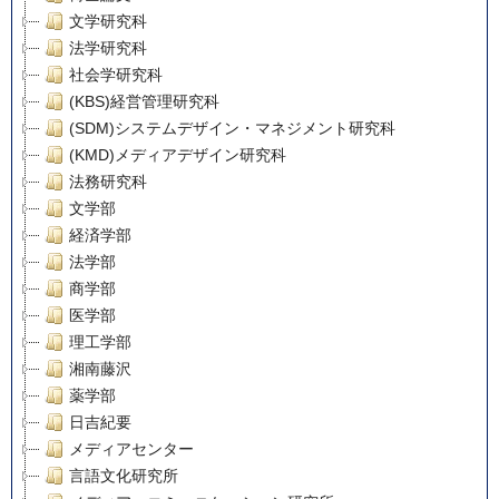
文学研究科
法学研究科
社会学研究科
(KBS)経営管理研究科
(SDM)システムデザイン・マネジメント研究科
(KMD)メディアデザイン研究科
法務研究科
文学部
経済学部
法学部
商学部
医学部
理工学部
湘南藤沢
薬学部
日吉紀要
メディアセンター
言語文化研究所