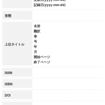
記録日(yyyy-mm-dd)
形態
名前
翻訳
巻
号
上位タイトル
年
月
開始ページ
終了ページ
ISSN
ISBN
DOI