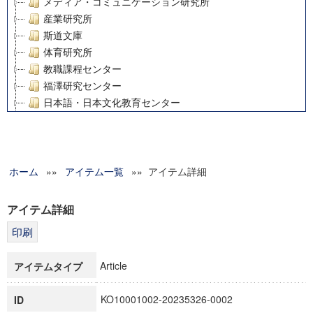
メディア・コミュニケーション研究所
産業研究所
斯道文庫
体育研究所
教職課程センター
福澤研究センター
日本語・日本文化教育センター
アート・センター
外国語教育研究センター
デジタルメディア・コンテンツ統合研究センター
ホーム
»»
グローバルリサーチインスティテュート
アイテム一覧
»» アイテム詳細
塾内助成報告書
科学研究費補助金研究成果報告書
アイテム詳細
21世紀COEプログラム
慶應義塾大学グローバルCOEプログラム市民社会ガバナンス
慶應義塾大学グローバルCOEプログラム論理と感性の先端的
Article
アイテムタイプ
博士課程教育リーディングプログラム「超成熟社会発展のサ
学術雑誌掲載論文等(8)
KO10001002-20235326-0002
ID
その他