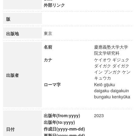
外部リンク
版
東京
出版地
名前
慶應義塾大学大学
院文学研究科
カナ
ケイオウ ギジュク
ダイガク ダイガク
イン ブンガク ケン
出版者
キュウカ
ローマ字
Keiō gijuku
daigaku daigakuin
bungaku kenkyūka
出版年(from:yyyy)
2023
出版年(to:yyyy)
作成日(yyyy-mm-dd)
日付
更新日(yyyy-mm-dd)