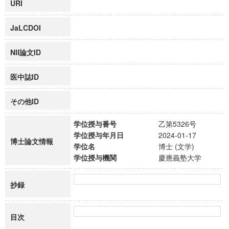
URI
JaLCDOI
NII論文ID
医中誌ID
その他ID
学位授与番号
乙第5326号
学位授与年月日
2024-01-17
博士論文情報
学位名
博士 (文学)
学位授与機関
慶應義塾大学
抄録
目次