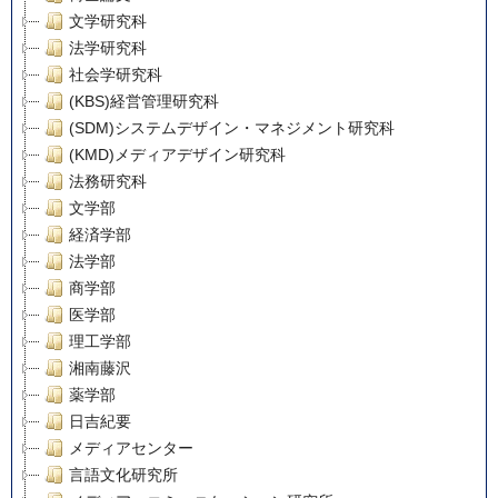
文学研究科
法学研究科
社会学研究科
(KBS)経営管理研究科
(SDM)システムデザイン・マネジメント研究科
(KMD)メディアデザイン研究科
法務研究科
文学部
経済学部
法学部
商学部
医学部
理工学部
湘南藤沢
薬学部
日吉紀要
メディアセンター
言語文化研究所