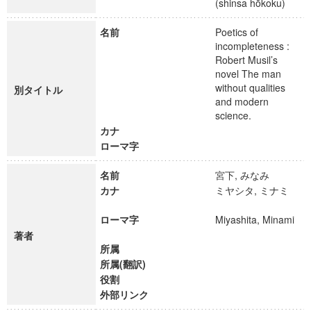
(shinsa hōkoku)
名前
Poetics of
incompleteness :
Robert Musil’s
novel The man
without qualities
別タイトル
and modern
science.
カナ
ローマ字
名前
宮下, みなみ
カナ
ミヤシタ, ミナミ
ローマ字
Miyashita, Minami
著者
所属
所属(翻訳)
役割
外部リンク