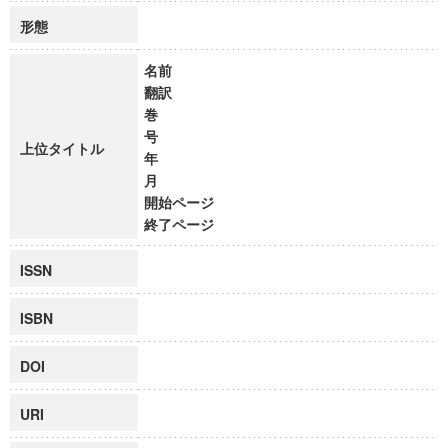
形態
名前
翻訳
巻
号
上位タイトル
年
月
開始ページ
終了ページ
ISSN
ISBN
DOI
URI