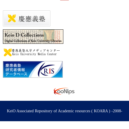
KeiO Associated Repository of Academic resources ( KOARA ) -2008-