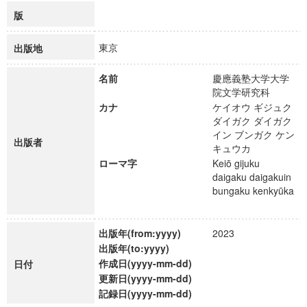
版
東京
出版地
名前
慶應義塾大学大学
院文学研究科
カナ
ケイオウ ギジュク
ダイガク ダイガク
イン ブンガク ケン
出版者
キュウカ
ローマ字
Keiō gijuku
daigaku daigakuin
bungaku kenkyūka
出版年(from:yyyy)
2023
出版年(to:yyyy)
作成日(yyyy-mm-dd)
日付
更新日(yyyy-mm-dd)
記録日(yyyy-mm-dd)