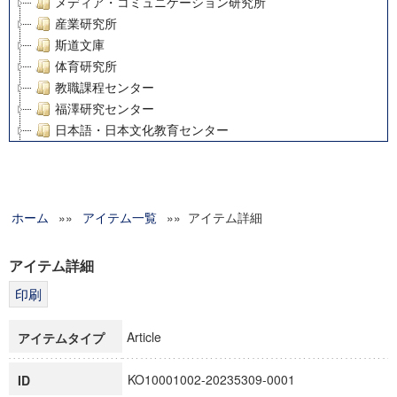
メディア・コミュニケーション研究所
産業研究所
斯道文庫
体育研究所
教職課程センター
福澤研究センター
日本語・日本文化教育センター
アート・センター
外国語教育研究センター
デジタルメディア・コンテンツ統合研究センター
ホーム
»»
グローバルリサーチインスティテュート
アイテム一覧
»» アイテム詳細
塾内助成報告書
科学研究費補助金研究成果報告書
アイテム詳細
21世紀COEプログラム
慶應義塾大学グローバルCOEプログラム市民社会ガバナンス
慶應義塾大学グローバルCOEプログラム論理と感性の先端的
Article
アイテムタイプ
博士課程教育リーディングプログラム「超成熟社会発展のサ
学術雑誌掲載論文等(8)
KO10001002-20235309-0001
ID
その他