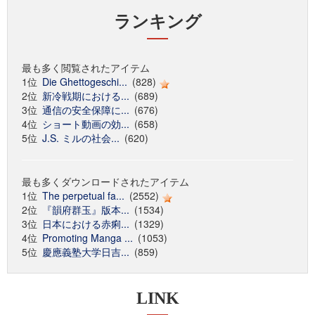
ランキング
最も多く閲覧されたアイテム
1位
Die Ghettogeschi...
(828)
2位
新冷戦期における...
(689)
3位
通信の安全保障に...
(676)
4位
ショート動画の効...
(658)
5位
J.S. ミルの社会...
(620)
最も多くダウンロードされたアイテム
1位
The perpetual fa...
(2552)
2位
『韻府群玉』版本...
(1534)
3位
日本における赤痢...
(1329)
4位
Promoting Manga ...
(1053)
5位
慶應義塾大学日吉...
(859)
LINK