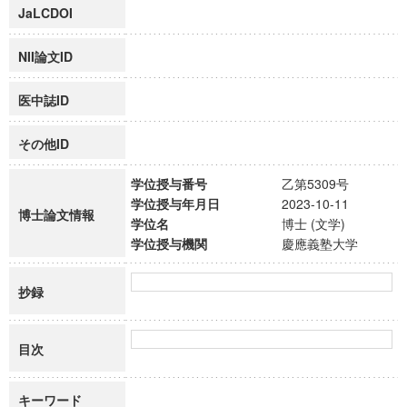
JaLCDOI
NII論文ID
医中誌ID
その他ID
学位授与番号
乙第5309号
学位授与年月日
2023-10-11
博士論文情報
学位名
博士 (文学)
学位授与機関
慶應義塾大学
抄録
目次
キーワード