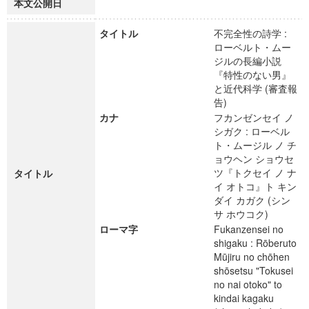
本文公開日
タイトル
不完全性の詩学 :
ローベルト・ムー
ジルの長編小説
『特性のない男』
と近代科学 (審査報
告)
カナ
フカンゼンセイ ノ
シガク : ローベル
ト・ムージル ノ チ
ョウヘン ショウセ
ツ『トクセイ ノ ナ
タイトル
イ オトコ』ト キン
ダイ カガク (シン
サ ホウコク)
ローマ字
Fukanzensei no
shigaku : Rōberuto
Mūjiru no chōhen
shōsetsu "Tokusei
no nai otoko" to
kindai kagaku