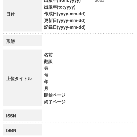
出版年(from:yyyy)
2023
出版年(to:yyyy)
作成日(yyyy-mm-dd)
日付
更新日(yyyy-mm-dd)
記録日(yyyy-mm-dd)
形態
名前
翻訳
巻
号
上位タイトル
年
月
開始ページ
終了ページ
ISSN
ISBN