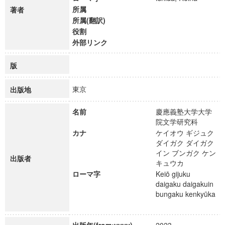
所属
著者
所属(翻訳)
役割
外部リンク
版
東京
出版地
名前
慶應義塾大学大学
院文学研究科
カナ
ケイオウ ギジュク
ダイガク ダイガク
イン ブンガク ケン
出版者
キュウカ
ローマ字
Keiō gijuku
daigaku daigakuin
bungaku kenkyūka