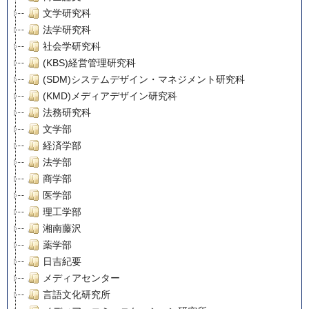
文学研究科
法学研究科
社会学研究科
(KBS)経営管理研究科
(SDM)システムデザイン・マネジメント研究科
(KMD)メディアデザイン研究科
法務研究科
文学部
経済学部
法学部
商学部
医学部
理工学部
湘南藤沢
薬学部
日吉紀要
メディアセンター
言語文化研究所