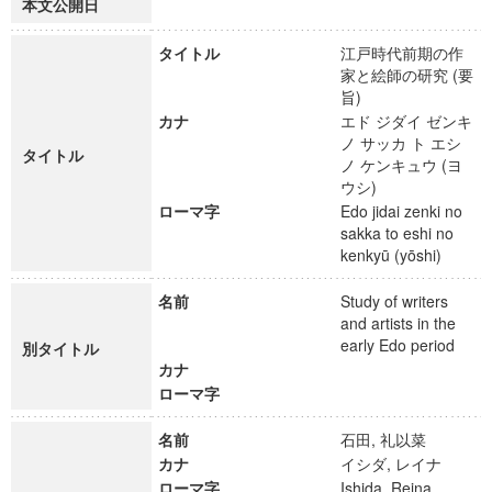
本文公開日
タイトル
江戸時代前期の作
家と絵師の研究 (要
旨)
カナ
エド ジダイ ゼンキ
ノ サッカ ト エシ
タイトル
ノ ケンキュウ (ヨ
ウシ)
ローマ字
Edo jidai zenki no
sakka to eshi no
kenkyū (yōshi)
名前
Study of writers
and artists in the
early Edo period
別タイトル
カナ
ローマ字
名前
石田, 礼以菜
カナ
イシダ, レイナ
ローマ字
Ishida, Reina