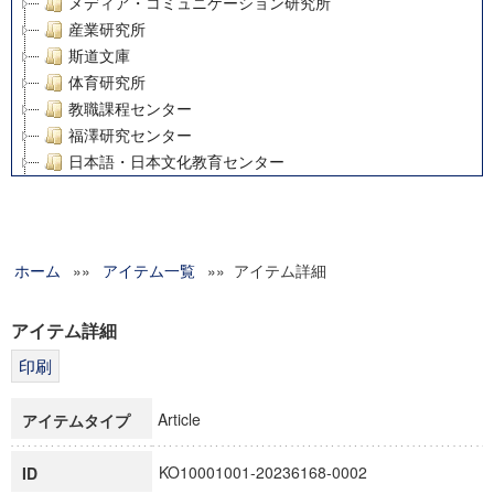
メディア・コミュニケーション研究所
産業研究所
斯道文庫
体育研究所
教職課程センター
福澤研究センター
日本語・日本文化教育センター
アート・センター
外国語教育研究センター
デジタルメディア・コンテンツ統合研究センター
ホーム
»»
グローバルリサーチインスティテュート
アイテム一覧
»» アイテム詳細
塾内助成報告書
科学研究費補助金研究成果報告書
アイテム詳細
21世紀COEプログラム
慶應義塾大学グローバルCOEプログラム市民社会ガバナンス
慶應義塾大学グローバルCOEプログラム論理と感性の先端的
Article
アイテムタイプ
博士課程教育リーディングプログラム「超成熟社会発展のサ
学術雑誌掲載論文等(8)
KO10001001-20236168-0002
ID
その他