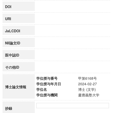
DOI
URI
JaLCDOI
NII論文ID
医中誌ID
その他ID
学位授与番号
甲第6168号
学位授与年月日
2024-02-27
博士論文情報
学位名
博士 (文学)
学位授与機関
慶應義塾大学
抄録