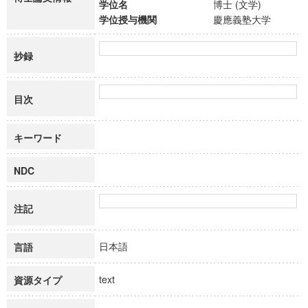
学位名
博士 (文学)
学位授与機関
慶應義塾大学
抄録
目次
キーワード
NDC
注記
日本語
言語
text
資源タイプ