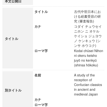
本文公開日
タイトル
古代中世日本にお
ける経書受容の研
究 (審査報告)
カナ
コダイ チュウセイ
ニホン ニ オケル
ケイショ ジュヨウ
タイトル
ノ ケンキュウ (シ
ンサ ホウコク)
ローマ字
Kodai chūsei Nihon
ni okeru keisho
juyō no kenkyū
(shinsa hōkoku)
名前
A study of the
reception of
Confucian classics
in ancient and
別タイトル
medieval Japan
カナ
ローマ字