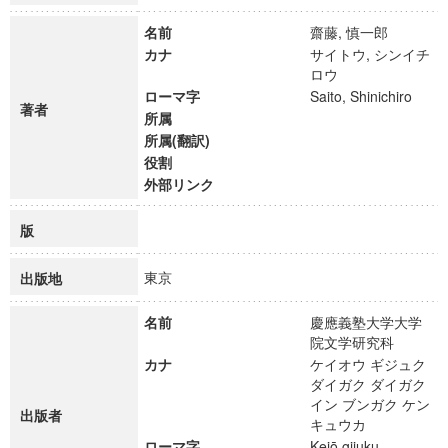
名前
齋藤, 慎一郎
カナ
サイトウ, シンイチ
ロウ
ローマ字
Saito, Shinichiro
著者
所属
所属(翻訳)
役割
外部リンク
版
東京
出版地
名前
慶應義塾大学大学
院文学研究科
カナ
ケイオウ ギジュク
ダイガク ダイガク
イン ブンガク ケン
出版者
キュウカ
ローマ字
Keiō gijuku