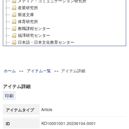
メディア・コミュニケーション研究所
産業研究所
斯道文庫
体育研究所
教職課程センター
福澤研究センター
日本語・日本文化教育センター
アート・センター
外国語教育研究センター
デジタルメディア・コンテンツ統合研究センター
ホーム
»»
グローバルリサーチインスティテュート
アイテム一覧
»» アイテム詳細
塾内助成報告書
科学研究費補助金研究成果報告書
アイテム詳細
21世紀COEプログラム
慶應義塾大学グローバルCOEプログラム市民社会ガバナンス
慶應義塾大学グローバルCOEプログラム論理と感性の先端的
Article
アイテムタイプ
博士課程教育リーディングプログラム「超成熟社会発展のサ
学術雑誌掲載論文等(8)
KO10001001-20236104-0001
ID
その他