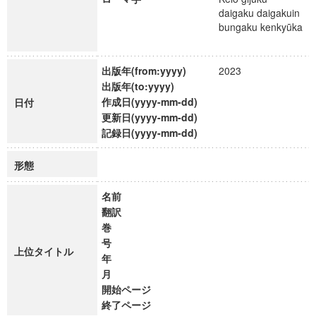
daigaku daigakuin
bungaku kenkyūka
出版年(from:yyyy)
2023
出版年(to:yyyy)
作成日(yyyy-mm-dd)
日付
更新日(yyyy-mm-dd)
記録日(yyyy-mm-dd)
形態
名前
翻訳
巻
号
上位タイトル
年
月
開始ページ
終了ページ