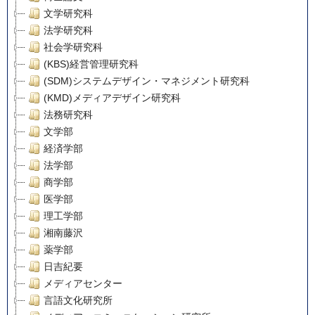
文学研究科
法学研究科
社会学研究科
(KBS)経営管理研究科
(SDM)システムデザイン・マネジメント研究科
(KMD)メディアデザイン研究科
法務研究科
文学部
経済学部
法学部
商学部
医学部
理工学部
湘南藤沢
薬学部
日吉紀要
メディアセンター
言語文化研究所