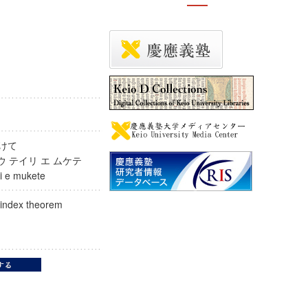
へむけて
スウ テイリ エ ムケテ
eiri e mukete
ds index theorem