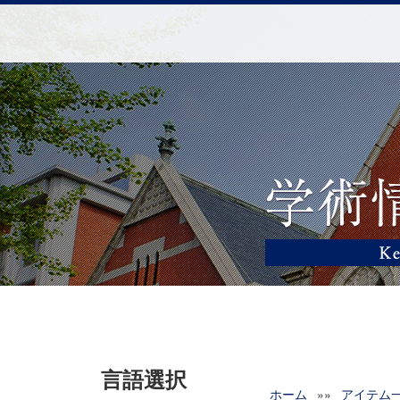
言語選択
ホーム
»»
アイテム