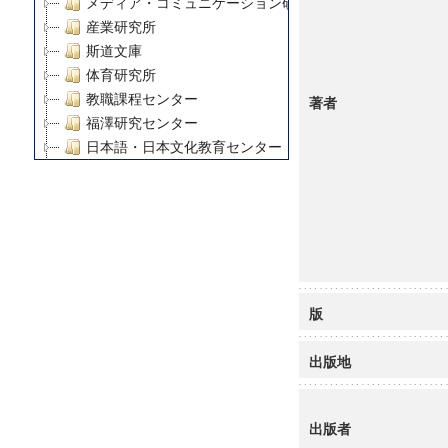
メディア・コミュニケーション研究所
産業研究所
斯道文庫
体育研究所
教職課程センター
著者
福澤研究センター
日本語・日本文化教育センター
アート・センター
外国語教育研究センター
デジタルメディア・コンテンツ統合研究センター
グローバルリサーチインスティテュート
塾内助成報告書
科学研究費補助金研究成果報告書
版
21世紀COEプログラム
慶應義塾大学グローバルCOEプログラム市民社会ガバナ
出版地
慶應義塾大学グローバルCOEプログラム論理と感性の先
博士課程教育リーディングプログラム「超成熟社会発展
学術雑誌掲載論文等(8)
出版者
その他