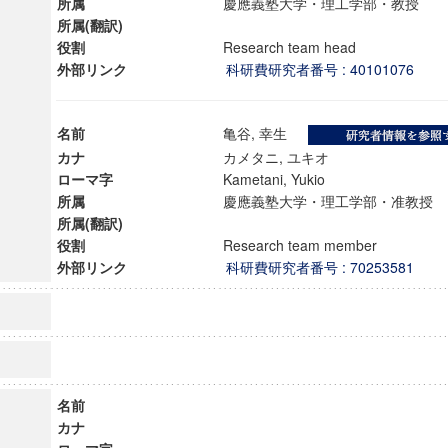
所属
慶應義塾大学・理工学部・教授
所属(翻訳)
役割
Research team head
外部リンク
科研費研究者番号 : 40101076
名前
亀谷, 幸生
カナ
カメタニ, ユキオ
ローマ字
Kametani, Yukio
所属
慶應義塾大学・理工学部・准教
所属(翻訳)
役割
Research team member
外部リンク
科研費研究者番号 : 70253581
ンス教育研究センター
端的教育研究拠点
のサイエンス」
名前
カナ