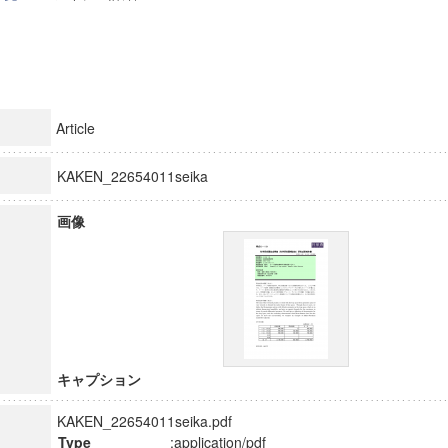
Article
KAKEN_22654011seika
画像
キャプション
KAKEN_22654011seika.pdf
Type
:application/pdf