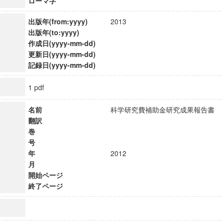
ローマ字
出版年(from:yyyy)
2013
出版年(to:yyyy)
作成日(yyyy-mm-dd)
更新日(yyyy-mm-dd)
記録日(yyyy-mm-dd)
1 pdf
名前
科学研究費補助金研究成果報告
翻訳
巻
号
年
2012
月
開始ページ
終了ページ