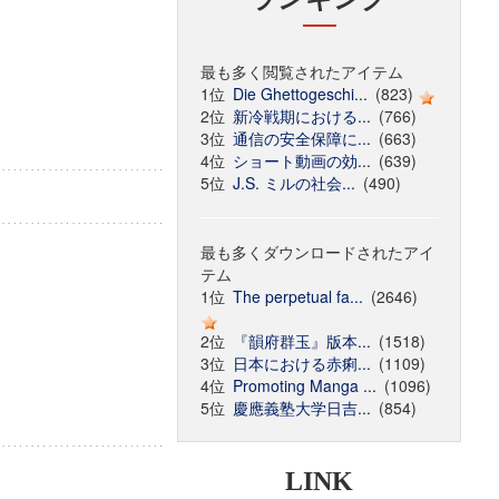
最も多く閲覧されたアイテム
1位
Die Ghettogeschi...
(823)
2位
新冷戦期における...
(766)
3位
通信の安全保障に...
(663)
4位
ショート動画の効...
(639)
5位
J.S. ミルの社会...
(490)
最も多くダウンロードされたアイ
テム
1位
The perpetual fa...
(2646)
2位
『韻府群玉』版本...
(1518)
3位
日本における赤痢...
(1109)
4位
Promoting Manga ...
(1096)
5位
慶應義塾大学日吉...
(854)
LINK