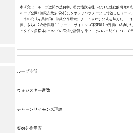
本研究は、ループ空間の幾何学、特に指数定理へむけた挑戦的研究を行
ループ空間(無限次元多様体)にソボレフパラメータに付随したリーマ
曲率の公式を具体的に擬微分作用素によって表わす公式を与えた。こ
義、さらに2次特性類(チャーン・サイモンズ不変量)の定義に成功し
ュタイン多様体についての詳細な計算を行い、その非自明性について
ループ空間
ウォジスキー留数
チャーンサイモンズ理論
擬微分作用素