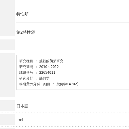
特性類
第2特性類
研究種目 : 挑戦的萌芽研究

研究期間 : 2010～2012

課題番号 : 22654011

研究分野 : 幾何学

科研費の分科・細目 : 幾何学(4702)
日本語
text