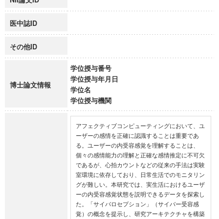
医中誌ID
その他ID
学位授与番号
学位授与年月日
博士論文情報
学位名
学位授与機関
アフェクティブコンピューティングにおいて、ユ
ーザーの感情を正確に認識することは重要であ
る。ユーザーの内受容感覚を理解することは、
個々の感情能力の理解と正確な感情推定に不可欠
であるが、心拍カウントなどの従来の手法は実験
室環境に依存しており、日常生活でのモニタリン
グが難しい。本研究では、実生活におけるユーザ
ーの内受容感覚状態を説明できるデータを探索し
た。「サイバロセプション」（サイバー受容感
覚）の概念を提示し、研究アーキテクチャを構築