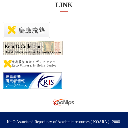
LINK
KeiO Associated Repository of Academic resources ( KOARA ) -2008-