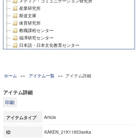
メディア・コミュニケーション研究所
産業研究所
斯道文庫
体育研究所
教職課程センター
福澤研究センター
日本語・日本文化教育センター
アート・センター
外国語教育研究センター
デジタルメディア・コンテンツ統合研究センター
ホーム
»»
グローバルリサーチインスティテュート
アイテム一覧
»» アイテム詳細
塾内助成報告書
科学研究費補助金研究成果報告書
アイテム詳細
21世紀COEプログラム
慶應義塾大学グローバルCOEプログラム市民社会ガバナンス
慶應義塾大学グローバルCOEプログラム論理と感性の先端的
Article
アイテムタイプ
博士課程教育リーディングプログラム「超成熟社会発展のサ
学術雑誌掲載論文等(8)
KAKEN_21K11853seika
ID
その他