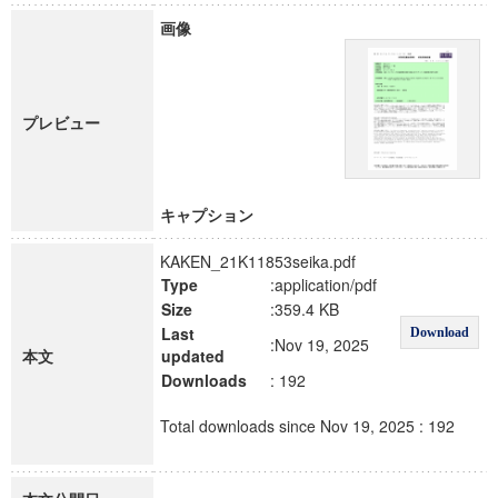
画像
プレビュー
キャプション
KAKEN_21K11853seika.pdf
Type
:application/pdf
Size
:359.4 KB
Last
Download
:Nov 19, 2025
本文
updated
Downloads
: 192
Total downloads since Nov 19, 2025 : 192