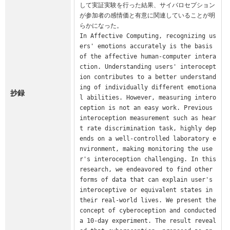
して実証実験を行った結果、サイバロセプション
が参加者の感情価と有意に関連していることが明
らかになった。

In Affective Computing, recognizing us
ers' emotions accurately is the basis 
of the affective human-computer intera
ction. Understanding users' interocept
ion contributes to a better understand
ing of individually different emotiona
抄録
l abilities. However, measuring intero
ception is not an easy work. Previous 
interoception measurement such as hear
t rate discrimination task, highly dep
ends on a well-controlled laboratory e
nvironment, making monitoring the use
r's interoception challenging. In this 
research, we endeavored to find other 
forms of data that can explain user's 
interoceptive or equivalent states in 
their real-world lives. We present the 
concept of cyberoception and conducted 
a 10-day experiment. The result reveal