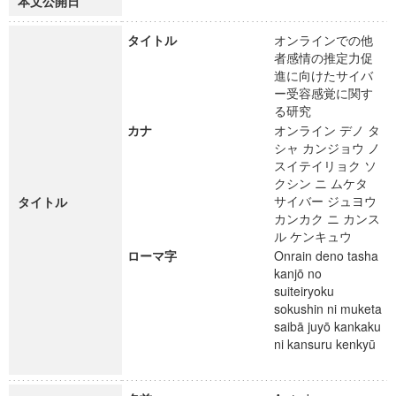
本文公開日
タイトル
オンラインでの他
者感情の推定力促
進に向けたサイバ
ー受容感覚に関す
る研究
カナ
オンライン デノ タ
シャ カンジョウ ノ
スイテイリョク ソ
クシン ニ ムケタ
サイバー ジュヨウ
タイトル
カンカク ニ カンス
ル ケンキュウ
ローマ字
Onrain deno tasha
kanjō no
suiteiryoku
sokushin ni muketa
saibā juyō kankaku
ni kansuru kenkyū