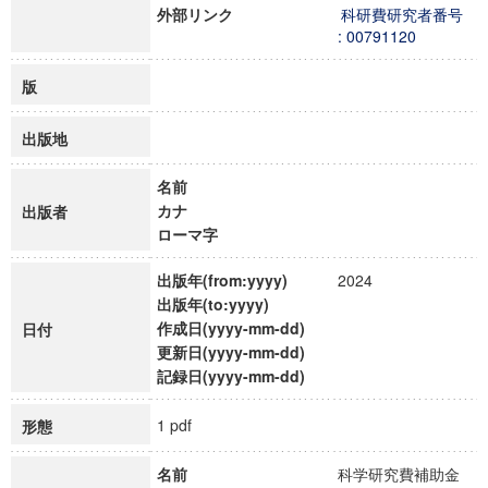
外部リンク
科研費研究者番号
: 00791120
版
出版地
名前
カナ
出版者
ローマ字
出版年(from:yyyy)
2024
出版年(to:yyyy)
作成日(yyyy-mm-dd)
日付
更新日(yyyy-mm-dd)
記録日(yyyy-mm-dd)
1 pdf
形態
名前
科学研究費補助金