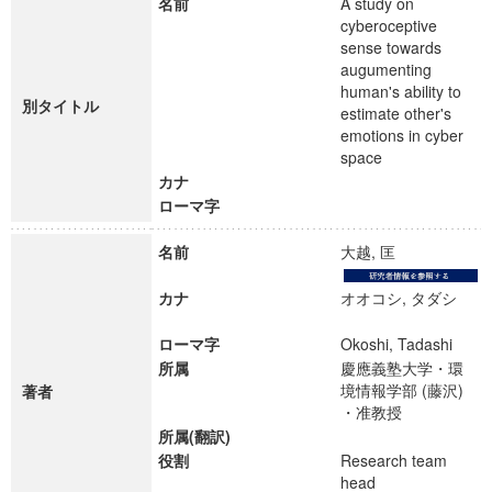
名前
A study on
cyberoceptive
sense towards
augumenting
human's ability to
別タイトル
estimate other's
emotions in cyber
space
カナ
ローマ字
名前
大越, 匡
カナ
オオコシ, タダシ
ローマ字
Okoshi, Tadashi
所属
慶應義塾大学・環
境情報学部 (藤沢)
著者
・准教授
所属(翻訳)
役割
Research team
head