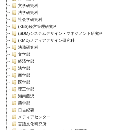
文学研究科
法学研究科
社会学研究科
(KBS)経営管理研究科
(SDM)システムデザイン・マネジメント研究科
(KMD)メディアデザイン研究科
法務研究科
文学部
経済学部
法学部
商学部
医学部
理工学部
湘南藤沢
薬学部
日吉紀要
メディアセンター
言語文化研究所