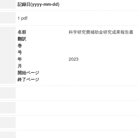
記録日(yyyy-mm-dd)
1 pdf
名前
科学研究費補助金研究成果報告
翻訳
巻
号
年
2023
月
開始ページ
終了ページ