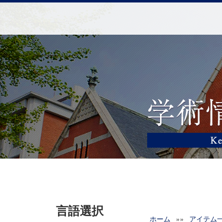
言語選択
ホーム
»»
アイテム