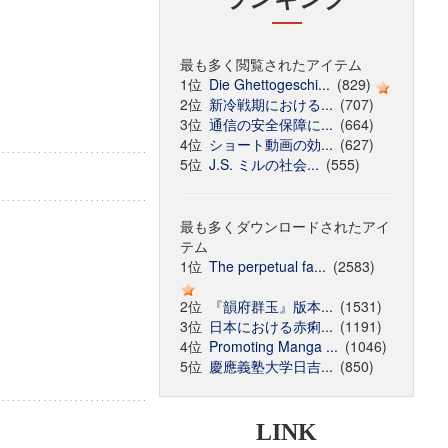
最も多く閲覧されたアイテム
1位
Die Ghettogeschi...
(829)
2位
新冷戦期における...
(707)
3位
通信の安全保障に...
(664)
4位
ショート動画の効...
(627)
5位
J.S. ミルの社会...
(555)
最も多くダウンロードされたアイ
テム
1位
The perpetual fa...
(2583)
2位
『韻府群玉』版本...
(1531)
3位
日本における赤痢...
(1191)
4位
Promoting Manga ...
(1046)
5位
慶應義塾大学日吉...
(850)
LINK