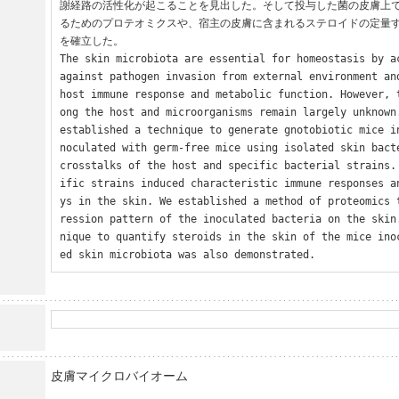
謝経路の活性化が起こることを見出した。そして投与した菌の皮膚上
るためのプロテオミクスや、宿主の皮膚に含まれるステロイドの定量
を確立した。

The skin microbiota are essential for homeostasis by ac
against pathogen invasion from external environment and
host immune response and metabolic function. However, 
ong the host and microorganisms remain largely unknown.
established a technique to generate gnotobiotic mice i
noculated with germ-free mice using isolated skin bacte
crosstalks of the host and specific bacterial strains.
ific strains induced characteristic immune responses a
ys in the skin. We established a method of proteomics 
ression pattern of the inoculated bacteria on the skin
nique to quantify steroids in the skin of the mice ino
ed skin microbiota was also demonstrated.
皮膚マイクロバイオーム