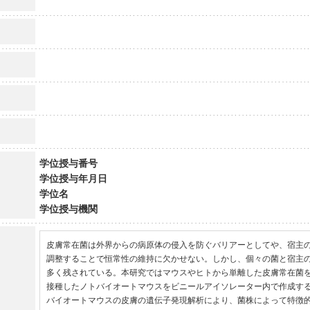
学位授与番号
学位授与年月日
学位名
学位授与機関
皮膚常在菌は外界からの病原体の侵入を防ぐバリアーとしてや、宿主
調整することで恒常性の維持に欠かせない。しかし、個々の菌と宿主
多く残されている。本研究ではマウスやヒトから単離した皮膚常在菌
接種したノトバイオートマウスをビニールアイソレーター内で作成す
バイオートマウスの皮膚の遺伝子発現解析により、菌株によって特徴