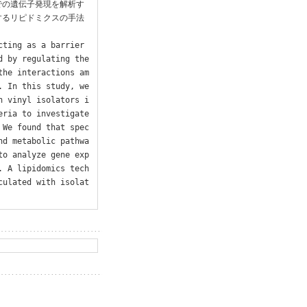
での遺伝子発現を解析す
するリピドミクスの手法
ting as a barrier 
 by regulating the 
the interactions am
 In this study, we 
n vinyl isolators i
ria to investigate 
 We found that spec
nd metabolic pathwa
to analyze gene exp
. A lipidomics tech
culated with isolat