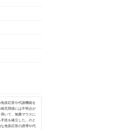
の免疫応答や代謝機能を
の相互関係には不明点が
を用いて、無菌マウスに
る手技を確立した。のと
的な免疫応答の誘導や代