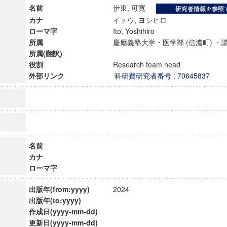
名前
伊東, 可寛
カナ
イトウ, ヨシヒロ
ローマ字
Ito, Yoshihiro
所属
慶應義塾大学・医学部 (信濃町) 
所属(翻訳)
役割
Research team head
外部リンク
科研費研究者番号 : 70645837
名前
カナ
ローマ字
ンス教育研究センター
端的教育研究拠点
出版年(from:yyyy)
2024
のサイエンス」
出版年(to:yyyy)
作成日(yyyy-mm-dd)
更新日(yyyy-mm-dd)