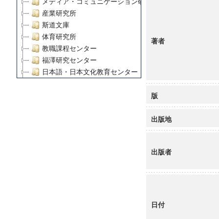
メディア・コミュニケーション研究所
産業研究所
斯道文庫
体育研究所
著者
教職課程センター
福澤研究センター
日本語・日本文化教育センター
アート・センター
版
外国語教育研究センター
デジタルメディア・コンテンツ統合研究センター
出版地
グローバルリサーチインスティテュート
塾内助成報告書
科学研究費補助金研究成果報告書
出版者
21世紀COEプログラム
慶應義塾大学グローバルCOEプログラム市民社会ガバナ
慶應義塾大学グローバルCOEプログラム論理と感性の先
博士課程教育リーディングプログラム「超成熟社会発展
学術雑誌掲載論文等(8)
日付
その他