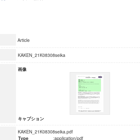
Article
KAKEN_21K08308seika
画像
キャプション
KAKEN_21K08308seika.pdf
Type
:application/pdf