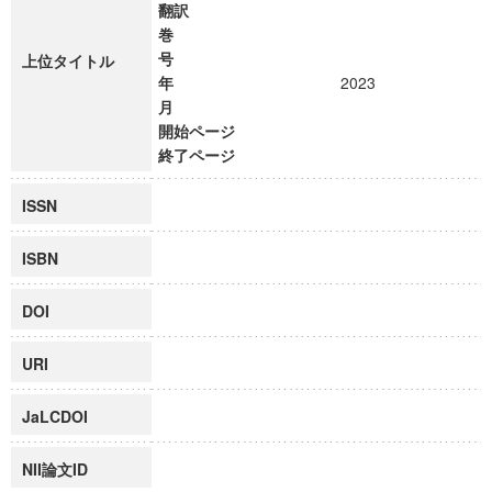
翻訳
巻
号
上位タイトル
年
2023
月
開始ページ
終了ページ
ISSN
ISBN
DOI
URI
JaLCDOI
NII論文ID