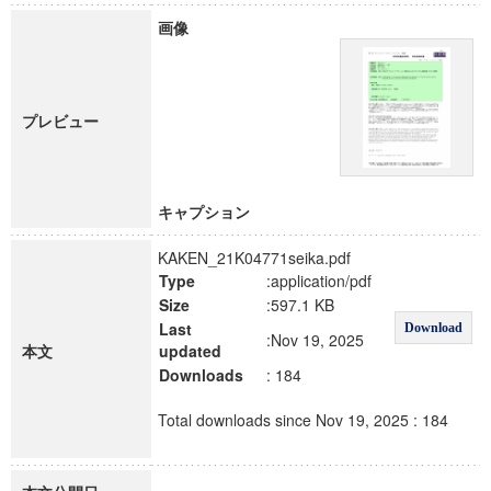
画像
プレビュー
キャプション
KAKEN_21K04771seika.pdf
Type
:application/pdf
Size
:597.1 KB
Last
Download
:Nov 19, 2025
本文
updated
Downloads
: 184
Total downloads since Nov 19, 2025 : 184