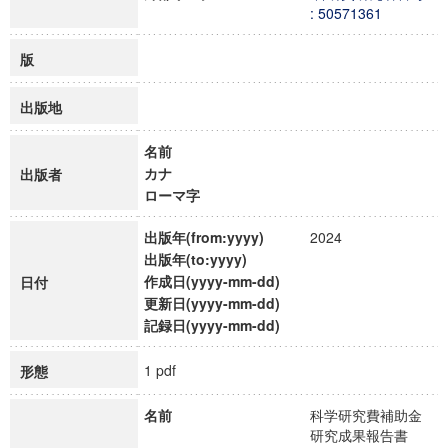
: 50571361
版
出版地
名前
カナ
出版者
ローマ字
出版年(from:yyyy)
2024
出版年(to:yyyy)
作成日(yyyy-mm-dd)
日付
更新日(yyyy-mm-dd)
記録日(yyyy-mm-dd)
1 pdf
形態
名前
科学研究費補助金
研究成果報告書