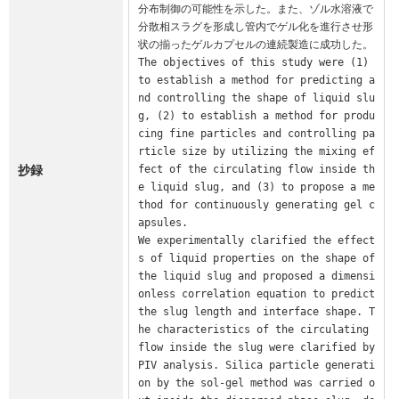
分布制御の可能性を示した。また、ゾル水溶液で
分散相スラグを形成し管内でゲル化を進行させ形
状の揃ったゲルカプセルの連続製造に成功した。

The objectives of this study were (1) 
to establish a method for predicting a
nd controlling the shape of liquid slu
g, (2) to establish a method for produ
cing fine particles and controlling pa
rticle size by utilizing the mixing ef
抄録
fect of the circulating flow inside th
e liquid slug, and (3) to propose a me
thod for continuously generating gel c
apsules.

We experimentally clarified the effect
s of liquid properties on the shape of 
the liquid slug and proposed a dimensi
onless correlation equation to predict 
the slug length and interface shape. T
he characteristics of the circulating 
flow inside the slug were clarified by 
PIV analysis. Silica particle generati
on by the sol-gel method was carried o