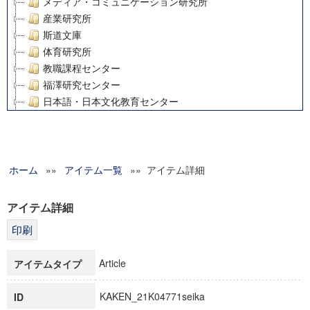
メディア・コミュニケーション研究所
産業研究所
斯道文庫
体育研究所
教職課程センター
福澤研究センター
日本語・日本文化教育センター
アート・センター
外国語教育研究センター
デジタルメディア・コンテンツ統合研究センター
ホーム
»»
グローバルリサーチインスティテュート
アイテム一覧
»» アイテム詳細
塾内助成報告書
科学研究費補助金研究成果報告書
アイテム詳細
21世紀COEプログラム
慶應義塾大学グローバルCOEプログラム市民社会ガバナンス
慶應義塾大学グローバルCOEプログラム論理と感性の先端的
Article
アイテムタイプ
博士課程教育リーディングプログラム「超成熟社会発展のサ
学術雑誌掲載論文等(8)
KAKEN_21K04771seika
ID
その他