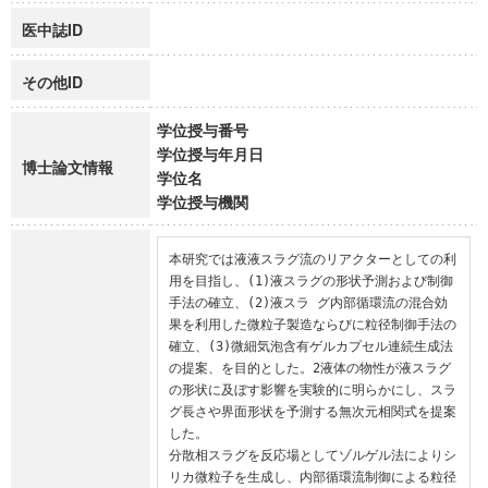
医中誌ID
その他ID
学位授与番号
学位授与年月日
博士論文情報
学位名
学位授与機関
本研究では液液スラグ流のリアクターとしての利
用を目指し、(1)液スラグの形状予測および制御
手法の確立、(2)液スラ グ内部循環流の混合効
果を利用した微粒子製造ならびに粒径制御手法の
確立、(3)微細気泡含有ゲルカプセル連続生成法
の提案、を目的とした。2液体の物性が液スラグ
の形状に及ぼす影響を実験的に明らかにし、スラ
グ長さや界面形状を予測する無次元相関式を提案
した。

分散相スラグを反応場としてゾルゲル法によりシ
リカ微粒子を生成し、内部循環流制御による粒径