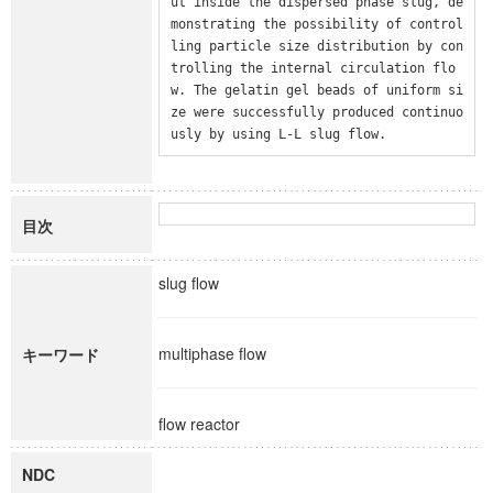
ut inside the dispersed phase slug, de
monstrating the possibility of control
ling particle size distribution by con
trolling the internal circulation flo
w. The gelatin gel beads of uniform si
ze were successfully produced continuo
usly by using L-L slug flow.
目次
slug flow
multiphase flow
キーワード
flow reactor
NDC