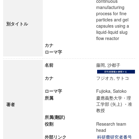
continuous
manufacturing
process for fine
particles and gel
別タイトル
capsules using a
liquid-liquid slug
flow reactor
カナ
ローマ字
名前
藤岡, 沙都子
カナ
フジオカ, サトコ
ローマ字
Fujioka, Satoko
所属
慶應義塾大学・理
工学部 (矢上) ・准
著者
教授
所属(翻訳)
役割
Research team
head
外部リンク
科研費研究者番号