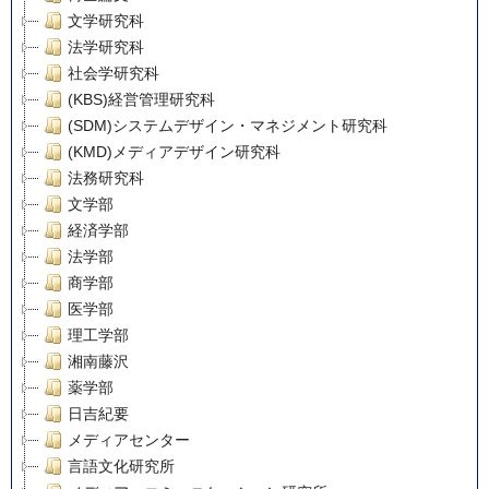
文学研究科
法学研究科
社会学研究科
(KBS)経営管理研究科
(SDM)システムデザイン・マネジメント研究科
(KMD)メディアデザイン研究科
法務研究科
文学部
経済学部
法学部
商学部
医学部
理工学部
湘南藤沢
薬学部
日吉紀要
メディアセンター
言語文化研究所