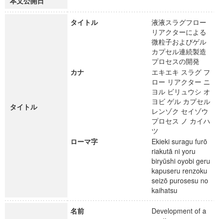
本文公開日
タイトル
液液スラグフロー
リアクターによる
微粒子およびゲル
カプセル連続製造
プロセスの開発
カナ
エキエキ スラグ フ
ロー リアクター ニ
ヨル ビリュウシ オ
ヨビ ゲル カプセル
タイトル
レンゾク セイゾウ
プロセス ノ カイハ
ツ
ローマ字
Ekieki suragu furō
riakutā ni yoru
biryūshi oyobi geru
kapuseru renzoku
seizō purosesu no
kaihatsu
名前
Development of a