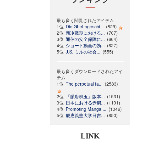
最も多く閲覧されたアイテム
1位
Die Ghettogeschi...
(829)
2位
新冷戦期における...
(707)
3位
通信の安全保障に...
(664)
4位
ショート動画の効...
(627)
5位
J.S. ミルの社会...
(555)
最も多くダウンロードされたアイ
テム
1位
The perpetual fa...
(2583)
2位
『韻府群玉』版本...
(1531)
3位
日本における赤痢...
(1191)
4位
Promoting Manga ...
(1046)
5位
慶應義塾大学日吉...
(850)
LINK