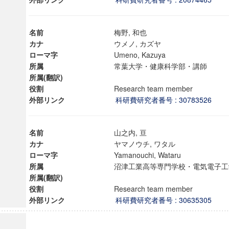
名前
梅野, 和也
カナ
ウメノ, カズヤ
ローマ字
Umeno, Kazuya
所属
常葉大学・健康科学部・講師
所属(翻訳)
役割
Research team member
外部リンク
科研費研究者番号 : 30783526
名前
山之内, 亘
カナ
ヤマノウチ, ワタル
ローマ字
Yamanouchi, Wataru
所属
沼津工業高等専門学校・電気電子
所属(翻訳)
役割
Research team member
外部リンク
科研費研究者番号 : 30635305