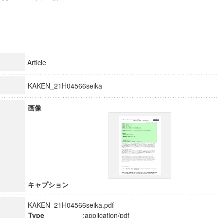
Article
KAKEN_21H04566seika
画像
キャプション
KAKEN_21H04566seika.pdf
Type
:application/pdf