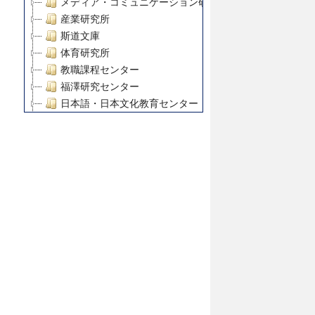
メディア・コミュニケーション研究所
産業研究所
斯道文庫
体育研究所
教職課程センター
福澤研究センター
日本語・日本文化教育センター
アート・センター
外国語教育研究センター
デジタルメディア・コンテンツ統合研究センター
グローバルリサーチインスティテュート
塾内助成報告書
科学研究費補助金研究成果報告書
21世紀COEプログラム
慶應義塾大学グローバルCOEプログラム市民社会ガバナ
慶應義塾大学グローバルCOEプログラム論理と感性の先
博士課程教育リーディングプログラム「超成熟社会発展
学術雑誌掲載論文等(8)
その他