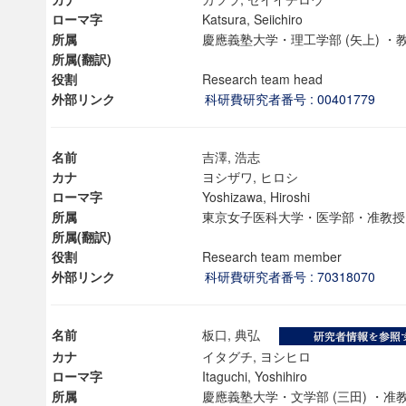
ローマ字
Katsura, Seiichiro
所属
慶應義塾大学・理工学部 (矢上) 
所属(翻訳)
役割
Research team head
外部リンク
科研費研究者番号 : 00401779
名前
吉澤, 浩志
カナ
ヨシザワ, ヒロシ
ローマ字
Yoshizawa, Hiroshi
所属
東京女子医科大学・医学部・准
所属(翻訳)
役割
Research team member
外部リンク
科研費研究者番号 : 70318070
ンス教育研究センター
端的教育研究拠点
名前
板口, 典弘
のサイエンス」
カナ
イタグチ, ヨシヒロ
ローマ字
Itaguchi, Yoshihiro
所属
慶應義塾大学・文学部 (三田) ・