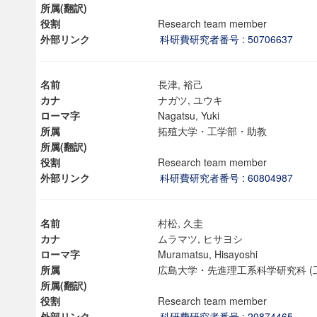
所属(翻訳)
役割
Research team member
外部リンク
科研費研究者番号 : 50706637
名前
長津, 裕己
カナ
ナガツ, ユウキ
ローマ字
Nagatsu, Yuki
所属
拓殖大学・工学部・助教
所属(翻訳)
役割
Research team member
外部リンク
科研費研究者番号 : 60804987
名前
村松, 久圭
カナ
ムラマツ, ヒサヨシ
ローマ字
Muramatsu, Hisayoshi
所属
広島大学・先進理工系科学研究科 (
所属(翻訳)
役割
Research team member
外部リンク
科研費研究者番号 : 20874465