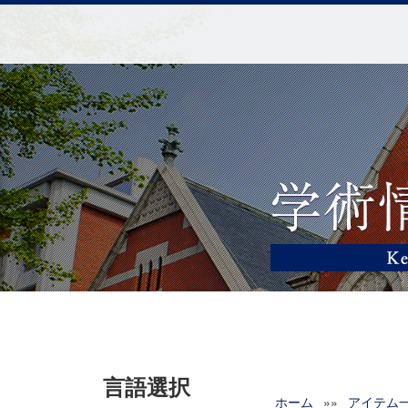
言語選択
ホーム
»»
アイテム