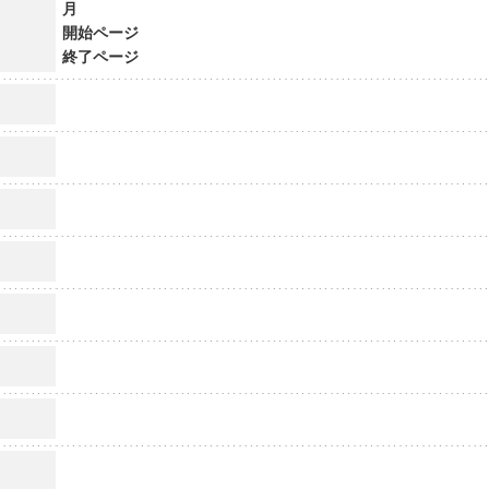
月
開始ページ
終了ページ