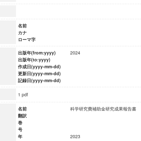
名前
カナ
ローマ字
出版年(from:yyyy)
2024
出版年(to:yyyy)
作成日(yyyy-mm-dd)
更新日(yyyy-mm-dd)
記録日(yyyy-mm-dd)
1 pdf
名前
科学研究費補助金研究成果報告
翻訳
巻
号
年
2023