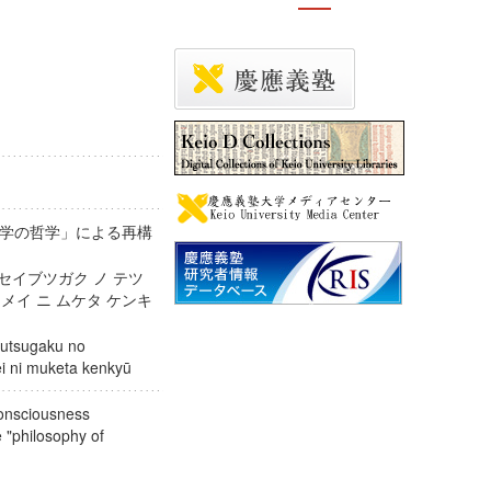
学の哲学」による再構
セイブツガク ノ テツ
メイ ニ ムケタ ケンキ
butsugaku no
imei ni muketa kenkyū
consciousness
 "philosophy of