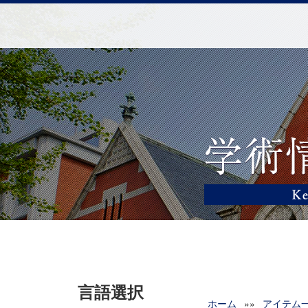
言語選択
ホーム
»»
アイテム