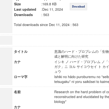
Size
:169.8 KB
Download
Last updated
:Dec 11, 2024
Downloads
: 563
Total downloads since Dec 11, 2024 : 563
タイトル
意識のハード・プロブレムの「生物
成と解明に向けた研究
カナ
イシキ ノ ハード・プロブレム ノ「
ガク」ニ ヨル サイコウセイ ト カイ
ュウ
ローマ字
Ishiki no hādo puroburemu no "sei
tetsugaku" ni yoru saikōsei to ka
名前
Research on the hard problem of 
reconstructed and elucidated by the
biology"
カナ