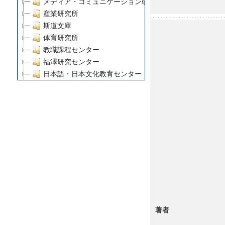
メディア・コミュニケーション研究所
産業研究所
斯道文庫
体育研究所
教職課程センター
福澤研究センター
日本語・日本文化教育センター
アート・センター
外国語教育研究センター
デジタルメディア・コンテンツ統合研究センター
グローバルリサーチインスティテュート
塾内助成報告書
科学研究費補助金研究成果報告書
21世紀COEプログラム
慶應義塾大学グローバルCOEプログラム市民社会ガバナ
慶應義塾大学グローバルCOEプログラム論理と感性の先
博士課程教育リーディングプログラム「超成熟社会発展
学術雑誌掲載論文等(8)
著者
その他