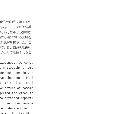
の哲学の知見を踏まえた
である一方、その神経基
性という観点から無理な
能力と結びつける見解を
たな見解を提示した。こ
中で、自分自身の理由や
ものとして理解されるこ
ciousness, we condu
e philosophy of bio
ousness seen in ver
hat the neural basi
at this situation i
ve nature of homolo
jected the views th
to advanced reporti
 linked consciousne
be understood as pr
agent to flexibly 