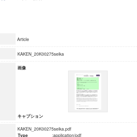
Article
KAKEN_20K00275seika
画像
キャプション
KAKEN_20K00275seika.pdf
Type
:application/pdf