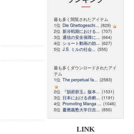
最も多く閲覧されたアイテム
1位
Die Ghettogeschi...
(829)
2位
新冷戦期における...
(707)
3位
通信の安全保障に...
(664)
4位
ショート動画の効...
(627)
5位
J.S. ミルの社会...
(555)
最も多くダウンロードされたアイ
テム
1位
The perpetual fa...
(2583)
2位
『韻府群玉』版本...
(1531)
3位
日本における赤痢...
(1191)
4位
Promoting Manga ...
(1046)
5位
慶應義塾大学日吉...
(850)
LINK