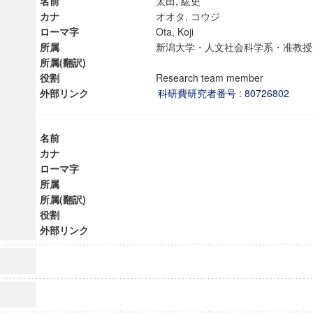
名前
太田, 紘史
カナ
オオタ, コウジ
ローマ字
Ota, Koji
所属
新潟大学・人文社会科学系・准
所属(翻訳)
役割
Research team member
外部リンク
科研費研究者番号 : 80726802
名前
カナ
ローマ字
所属
所属(翻訳)
役割
外部リンク