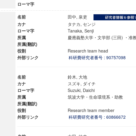
ローマ字
名前
田中, 泉吏
カナ
タナカ, センジ
ローマ字
Tanaka, Senji
所属
慶應義塾大学・文学部 (三田) ・
所属(翻訳)
役割
Research team head
外部リンク
科研費研究者番号 : 90757098
名前
鈴木, 大地
カナ
スズキ, ダイチ
ローマ字
Suzuki, Daichi
所属
筑波大学・生命環境系・助教
ンス教育研究センター
所属(翻訳)
役割
Research team member
端的教育研究拠点
外部リンク
科研費研究者番号 : 60866672
のサイエンス」