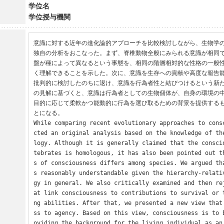
学位名
学位授与機関
意識に対する近年の進化論的アプローチを比較検討しながら、生物学
独自の分析をおこなった。まず、脊椎動物全般にみられる意識が相同
盤が種によって異なるという事態を、相同の階層相対的な性格の一般
く理解できることを示した。次に、意識を生存への貢献や高度な報告
批判的に検討したのちに退け、意識を行為者性と結びつけるという新
の見解に基づくと、意識は行為者としての生物個体が、自身の環境の
目的に応じて柔軟かつ能動的に行為を選び取るための背景を提供する
とになる。

While comparing recent evolutionary approaches to cons
cted an original analysis based on the knowledge of th
logy. Although it is generally claimed that the consci
tebrates is homologous, it has also been pointed out t
s of consciousness differs among species. We argued th
s reasonably understandable given the hierarchy-relati
gy in general. We also critically examined and then re
at link consciousness to contributions to survival or 
ng abilities. After that, we presented a new view that
ss to agency. Based on this view, consciousness is to 
oviding the background for the living individual as an 