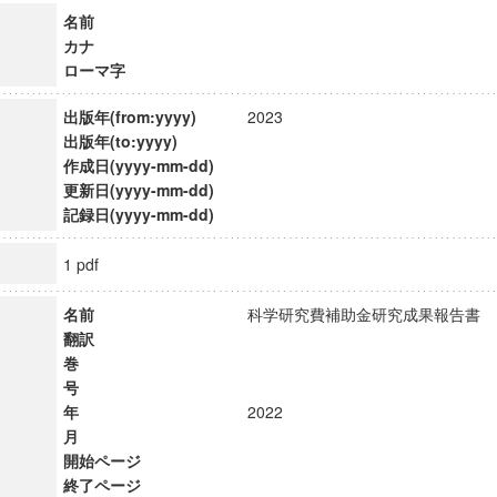
名前
カナ
ローマ字
出版年(from:yyyy)
2023
出版年(to:yyyy)
作成日(yyyy-mm-dd)
更新日(yyyy-mm-dd)
記録日(yyyy-mm-dd)
1 pdf
名前
科学研究費補助金研究成果報告
翻訳
巻
号
年
2022
月
開始ページ
終了ページ