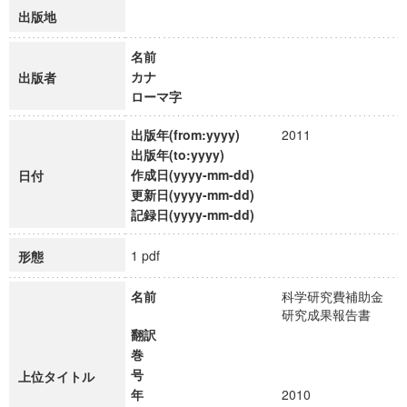
出版地
名前
カナ
出版者
ローマ字
出版年(from:yyyy)
2011
出版年(to:yyyy)
作成日(yyyy-mm-dd)
日付
更新日(yyyy-mm-dd)
記録日(yyyy-mm-dd)
1 pdf
形態
名前
科学研究費補助金
研究成果報告書
翻訳
巻
号
上位タイトル
年
2010