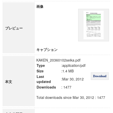
画像
プレビュー
キャプション
KAKEN_20360102seika.pdf
Type
:application/pdf
Size
:1.4 MB
Last
Download
:Mar 30, 2012
本文
updated
Downloads
: 1477
Total downloads since Mar 30, 2012 : 1477