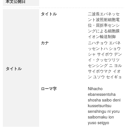
本文公開日
タイトル
二波長エバネッセ
ント波照射細胞電
位・屈折率センシ
ングによる細胞膜
イオン輸送制御
カナ
ニハチョウ エバネ
ッセントハ ショウ
シャ サイボウ デン
イ・クッセツリツ
センシング ニ ヨル
タイトル
サイボウマク イオ
ン ユソウ セイギョ
ローマ字
Nihacho
ebanessentoha
shosha saibo deni
kussetsuritsu
senshingu ni yoru
saibomaku ion
yuso seigyo