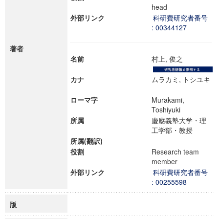
head
外部リンク
科研費研究者番号
: 00344127
著者
名前
村上, 俊之
カナ
ムラカミ, トシユキ
ローマ字
Murakami,
Toshiyuki
所属
慶應義塾大学・理
工学部・教授
所属(翻訳)
役割
Research team
member
外部リンク
科研費研究者番号
: 00255598
版