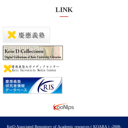
LINK
KeiO Associated Repository of Academic resources ( KOARA ) -2008-