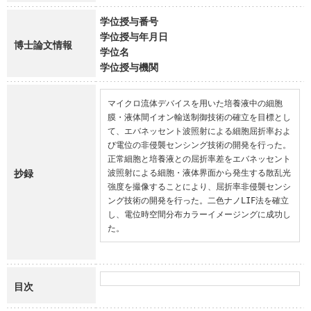
学位授与番号
学位授与年月日
博士論文情報
学位名
学位授与機関
マイクロ流体デバイスを用いた培養液中の細胞
膜・液体間イオン輸送制御技術の確立を目標とし
て、エバネッセント波照射による細胞屈折率およ
び電位の非侵襲センシング技術の開発を行った。
正常細胞と培養液との屈折率差をエバネッセント
抄録
波照射による細胞・液体界面から発生する散乱光
強度を撮像することにより、屈折率非侵襲センシ
ング技術の開発を行った。二色ナノLIF法を確立
し、電位時空間分布カラーイメージングに成功し
た。
目次