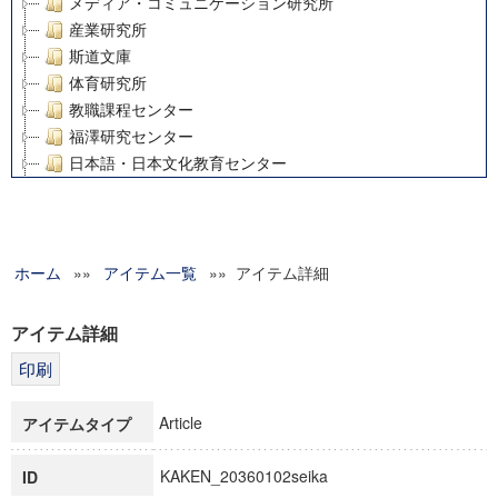
メディア・コミュニケーション研究所
産業研究所
斯道文庫
体育研究所
教職課程センター
福澤研究センター
日本語・日本文化教育センター
アート・センター
外国語教育研究センター
デジタルメディア・コンテンツ統合研究センター
ホーム
»»
グローバルリサーチインスティテュート
アイテム一覧
»» アイテム詳細
塾内助成報告書
科学研究費補助金研究成果報告書
アイテム詳細
21世紀COEプログラム
慶應義塾大学グローバルCOEプログラム市民社会ガバナンス
慶應義塾大学グローバルCOEプログラム論理と感性の先端的
Article
アイテムタイプ
博士課程教育リーディングプログラム「超成熟社会発展のサ
学術雑誌掲載論文等(8)
KAKEN_20360102seika
ID
その他