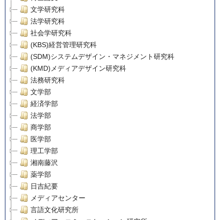
文学研究科
法学研究科
社会学研究科
(KBS)経営管理研究科
(SDM)システムデザイン・マネジメント研究科
(KMD)メディアデザイン研究科
法務研究科
文学部
経済学部
法学部
商学部
医学部
理工学部
湘南藤沢
薬学部
日吉紀要
メディアセンター
言語文化研究所