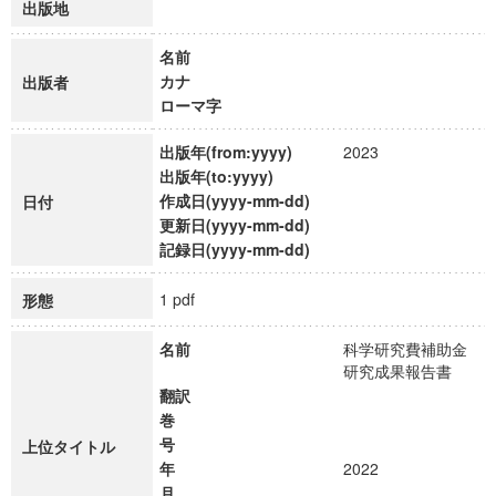
出版地
名前
カナ
出版者
ローマ字
出版年(from:yyyy)
2023
出版年(to:yyyy)
作成日(yyyy-mm-dd)
日付
更新日(yyyy-mm-dd)
記録日(yyyy-mm-dd)
1 pdf
形態
名前
科学研究費補助金
研究成果報告書
翻訳
巻
号
上位タイトル
年
2022
月