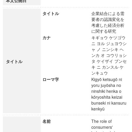
本文公開日
タイトル
企業結合による需
要者の認識変化を
考慮した経済分析
に関する研究
カナ
キギョウ ケツゴウ
ニ ヨル ジュヨウシ
ャ ノ ニンシキ ヘ
ンカ オ コウリョシ
タ ケイザイ ブンセ
タイトル
キ ニ カンスル ケ
ンキュウ
ローマ字
Kigyō ketsugō ni
yoru juyōsha no
ninshiki henka o
kōryoshita keizai
bunseki ni kansuru
kenkyū
名前
The role of
consumers'