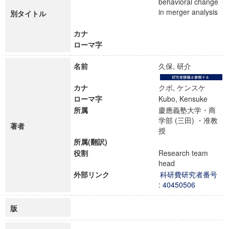
behavioral change
in merger analysis
別タイトル
カナ
ローマ字
名前
久保, 研介
カナ
クボ, ケンスケ
ローマ字
Kubo, Kensuke
所属
慶應義塾大学・商
学部 (三田) ・准教
著者
授
所属(翻訳)
役割
Research team
head
外部リンク
科研費研究者番号
: 40450506
版