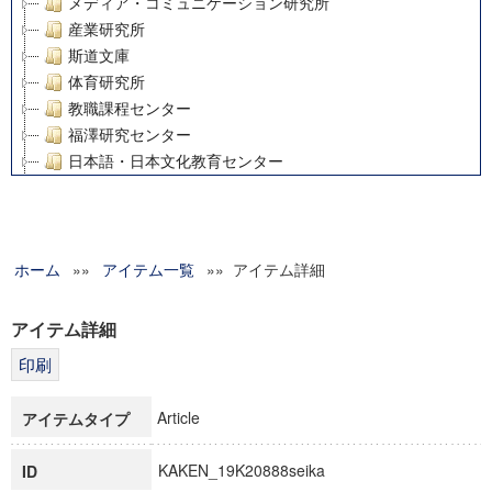
メディア・コミュニケーション研究所
産業研究所
斯道文庫
体育研究所
教職課程センター
福澤研究センター
日本語・日本文化教育センター
アート・センター
外国語教育研究センター
デジタルメディア・コンテンツ統合研究センター
ホーム
»»
グローバルリサーチインスティテュート
アイテム一覧
»» アイテム詳細
塾内助成報告書
科学研究費補助金研究成果報告書
アイテム詳細
21世紀COEプログラム
慶應義塾大学グローバルCOEプログラム市民社会ガバナンス
慶應義塾大学グローバルCOEプログラム論理と感性の先端的
Article
アイテムタイプ
博士課程教育リーディングプログラム「超成熟社会発展のサ
学術雑誌掲載論文等(8)
KAKEN_19K20888seika
ID
その他