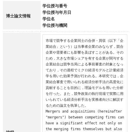
学位授与番号
学位授与年月日
博士論文情報
学位名
学位授与機関
市場で競争する企業同士の合併・買収（以下「企
業結合」という）は当事者企業のみならず，競合
企業や需要者にも影響を及ぼすことがある。その
ため，大きな市場シェアを有する企業が関与する
企業結合は競争当局による事前審査の対象となっ
ており，その過程でミクロ経済モデルと計量経済
学を用いた効果予測が行われる。本研究では，企
業結合審査で用いられる経済分析手法の高度化に
貢献することを目的に，理論モデルを用いた分析
を行った。また，競争政策の執行現場で実際に用
いられている経済分析手法を実務者向けに解説す
るための論文を執筆した。

Mergers and acquisitions (hereinafter 
"mergers") between competing firms can 
have a significant effect not only on 
the merging firms themselves but also 