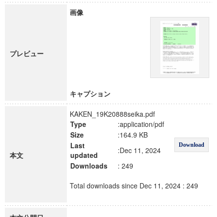
画像
プレビュー
キャプション
KAKEN_19K20888seika.pdf
Type
:application/pdf
Size
:164.9 KB
Last
Download
:Dec 11, 2024
本文
updated
Downloads
: 249
Total downloads since Dec 11, 2024 : 249