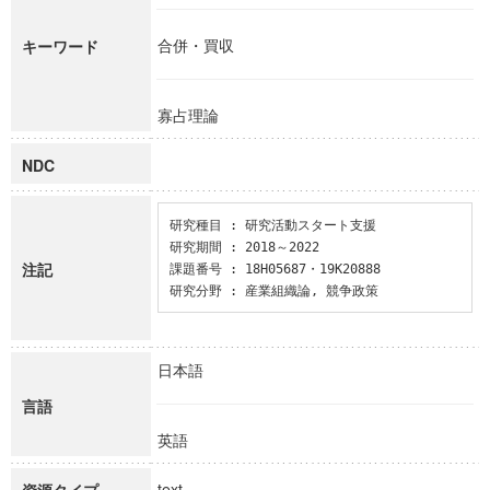
合併・買収
キーワード
寡占理論
NDC
研究種目 : 研究活動スタート支援

研究期間 : 2018～2022

注記
課題番号 : 18H05687・19K20888

研究分野 : 産業組織論, 競争政策
日本語
言語
英語
text