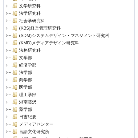
文学研究科
法学研究科
社会学研究科
(KBS)経営管理研究科
(SDM)システムデザイン・マネジメント研究科
(KMD)メディアデザイン研究科
法務研究科
文学部
経済学部
法学部
商学部
医学部
理工学部
湘南藤沢
薬学部
日吉紀要
メディアセンター
言語文化研究所