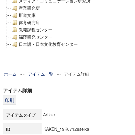
メディア・コミュニケーション研究所
産業研究所
斯道文庫
体育研究所
教職課程センター
福澤研究センター
日本語・日本文化教育センター
アート・センター
外国語教育研究センター
デジタルメディア・コンテンツ統合研究センター
ホーム
»»
グローバルリサーチインスティテュート
アイテム一覧
»» アイテム詳細
塾内助成報告書
科学研究費補助金研究成果報告書
アイテム詳細
21世紀COEプログラム
慶應義塾大学グローバルCOEプログラム市民社会ガバナンス
慶應義塾大学グローバルCOEプログラム論理と感性の先端的
Article
アイテムタイプ
博士課程教育リーディングプログラム「超成熟社会発展のサ
学術雑誌掲載論文等(8)
KAKEN_19K07128seika
ID
その他