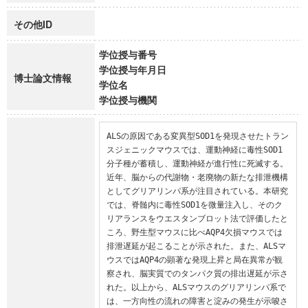
その他ID
学位授与番号
学位授与年月日
博士論文情報
学位名
学位授与機関
ALSの原因である変異型SOD1を発現させたトラン
スジェニックマウスでは、運動神経に毒性SOD1
分子種が蓄積し、運動神経が進行性に死滅する。
近年、脳からの代謝物・老廃物の新たな排泄機構
としてグリアリンパ系が注目されている。本研究
では、脊髄内に毒性SOD1を微量注入し、そのク
リアランスをウエスタンブロット法で評価したと
ころ、野生型マウスに比べAQP4欠損マウスでは
排泄遅延が起こることが示された。また、ALSマ
ウスではAQP4の顕著な発現上昇と局在異常が観
察され、脳実質でのタンパク質の排出遅延が示さ
れた。以上から、ALSマウスのグリアリンパ系で
は、一方向性の流れの障害と淀みの発生が示唆さ