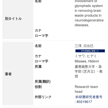
名前
Involvement of
glymphatic system
in removing brain
waste products in
別タイトル
neurodegenerative
diseases.
カナ
ローマ字
名前
三澤, 日出巳
カナ
ミサワ, ヒデミ
ローマ字
Misawa, Hidemi
所属
慶應義塾大学・薬
学部 (芝共立) ・教
著者
授
所属(翻訳)
役割
Research team
head
外部リンク
科研費研究者番号
: 80219617