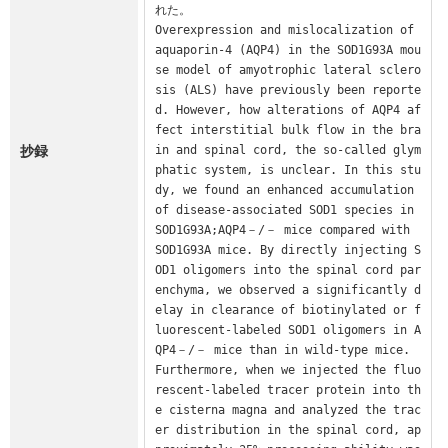
れた。

Overexpression and mislocalization of 
aquaporin-4 (AQP4) in the SOD1G93A mou
se model of amyotrophic lateral sclero
sis (ALS) have previously been reporte
d. However, how alterations of AQP4 af
fect interstitial bulk flow in the bra
抄録
in and spinal cord, the so-called glym
phatic system, is unclear. In this stu
dy, we found an enhanced accumulation 
of disease-associated SOD1 species in 
SOD1G93A;AQP4－/－ mice compared with 
SOD1G93A mice. By directly injecting S
OD1 oligomers into the spinal cord par
enchyma, we observed a significantly d
elay in clearance of biotinylated or f
luorescent-labeled SOD1 oligomers in A
QP4－/－ mice than in wild-type mice. 
Furthermore, when we injected the fluo
rescent-labeled tracer protein into th
e cisterna magna and analyzed the trac
er distribution in the spinal cord, ap