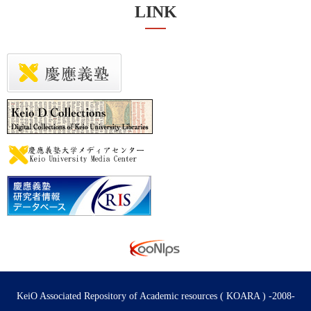
LINK
KeiO Associated Repository of Academic resources ( KOARA ) -2008-