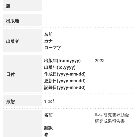
版
出版地
名前
カナ
出版者
ローマ字
出版年(from:yyyy)
2022
出版年(to:yyyy)
作成日(yyyy-mm-dd)
日付
更新日(yyyy-mm-dd)
記録日(yyyy-mm-dd)
1 pdf
形態
名前
科学研究費補助金
研究成果報告書
翻訳
巻