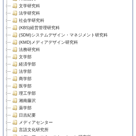
文学研究科
法学研究科
社会学研究科
(KBS)経営管理研究科
(SDM)システムデザイン・マネジメント研究科
(KMD)メディアデザイン研究科
法務研究科
文学部
経済学部
法学部
商学部
医学部
理工学部
湘南藤沢
薬学部
日吉紀要
メディアセンター
言語文化研究所