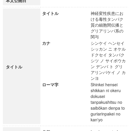
本文公開日
タイトル
神経変性疾患にお
ける毒性タンパク
質の細胞間伝播と
グリアリンパ系の
関与
カナ
シンケイ ヘンセイ
シッカン ニ オケル
ドクセイ タンパク
シツ ノ サイボウカ
ン デンパ ト グリ
タイトル
アリンパケイ ノ カ
ンヨ
ローマ字
Shinkei hensei
shikkan ni okeru
dokusei
tanpakushitsu no
saibōkan denpa to
guriarinpakei no
kan'yo