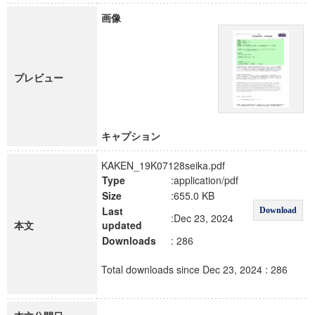
画像
プレビュー
キャプション
KAKEN_19K07128seika.pdf
Type
:application/pdf
Size
:655.0 KB
Last
Download
:Dec 23, 2024
本文
updated
Downloads
: 286
Total downloads since Dec 23, 2024 : 286