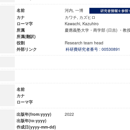
名前
河内, 一博
カナ
カワチ, カズヒロ
ローマ字
Kawachi, Kazuhiro
所属
慶應義塾大学・商学部 (日吉) ・
所属(翻訳)
役割
Research team head
外部リンク
科研費研究者番号 : 00530891
名前
カナ
ンス教育研究センター
ローマ字
端的教育研究拠点
のサイエンス」
出版年(from:yyyy)
2022
出版年(to:yyyy)
作成日(yyyy-mm-dd)