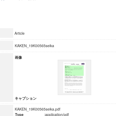
Article
KAKEN_19K00565seika
画像
キャプション
KAKEN_19K00565seika.pdf
Type
:application/pdf