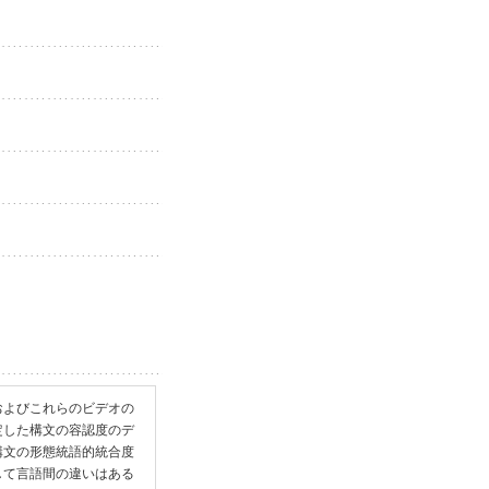
およびこれらのビデオの
定した構文の容認度のデ
構文の形態統語的統合度
して言語間の違いはある