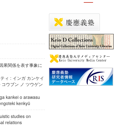
 因果関係を表す事象に
ティ : インガ カンケイ
 コウブン ノ ツウゲン
inga kankei o arawasu
ūgengoteki kenkyū
uistic studies on
usal relations