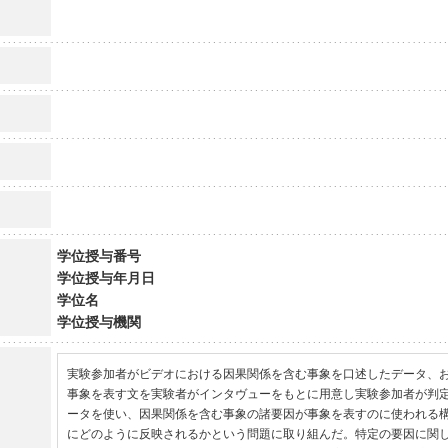
学位授与番号
学位授与年月日
学位名
学位授与機関
実験参加者がビデオにおける因果関係を含む事象を口述したデータ、
事象を表す文を実験者がインタヴューをもとに用意し実験参加者が判
ータを使い、因果関係を含む事象の諸要因が事象を表すのに使われる
にどのように反映されるかという問題に取り組んだ。特定の要因に関