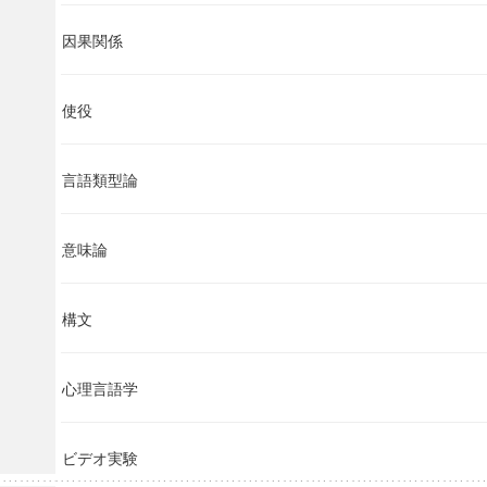
因果関係
使役
言語類型論
意味論
構文
心理言語学
ビデオ実験