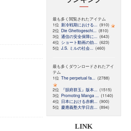
最も多く閲覧されたアイテム
1位
新冷戦期における...
(910)
2位
Die Ghettogeschi...
(810)
3位
通信の安全保障に...
(643)
4位
ショート動画の効...
(623)
5位
J.S. ミルの社会...
(460)
最も多くダウンロードされたアイ
テム
1位
The perpetual fa...
(2788)
2位
『韻府群玉』版本...
(1515)
3位
Promoting Manga ...
(1140)
4位
日本における赤痢...
(900)
5位
慶應義塾大学日吉...
(894)
LINK