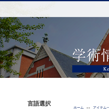
言語選択
ホーム
»»
アイテム