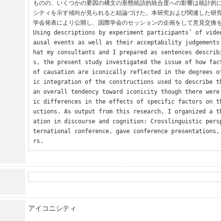
ものの、いくつかの要因の構文の形態統語的統合度への影響は統計的
シティを示す傾向が見られると結論づけた。本研究および関連した研
学会発表により公開し、国際学会のセッションの企画をして意見交換を
Using descriptions by experiment participants’ of vide
ausal events as well as their acceptability judgements
hat my consultants and I prepared as sentences describ
s, the present study investigated the issue of how fact
of causation are iconically reflected in the degrees o
ic integration of the constructions used to describe th
an overall tendency toward iconicity though there were
ic differences in the effects of specific factors on t
uctions. As output from this research, I organized a t
ation in discourse and cognition: Crosslinguistic pers
ternational conference, gave conference presentations,
rs.
アイコニシティ