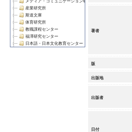
メディア・コミュニケーション研究所
産業研究所
斯道文庫
体育研究所
教職課程センター
著者
福澤研究センター
日本語・日本文化教育センター
アート・センター
外国語教育研究センター
版
デジタルメディア・コンテンツ統合研究センター
グローバルリサーチインスティテュート
出版地
塾内助成報告書
科学研究費補助金研究成果報告書
21世紀COEプログラム
出版者
慶應義塾大学グローバルCOEプログラム市民社会ガバナ
慶應義塾大学グローバルCOEプログラム論理と感性の先
博士課程教育リーディングプログラム「超成熟社会発展
学術雑誌掲載論文等(8)
その他
日付