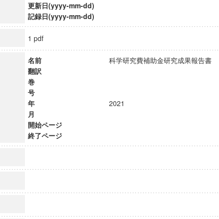
更新日(yyyy-mm-dd)
記録日(yyyy-mm-dd)
1 pdf
名前
科学研究費補助金研究成果報告
翻訳
巻
号
年
2021
月
開始ページ
終了ページ