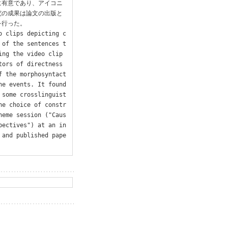
に有意であり、アイコニ
究の成果は論文の出版と
行った。

o clips depicting c
 of the sentences t
ing the video clip
ors of directness 
f the morphosyntact
e events. It found 
 some crosslinguist
he choice of constr
heme session ("Caus
pectives") at an in
 and published pape